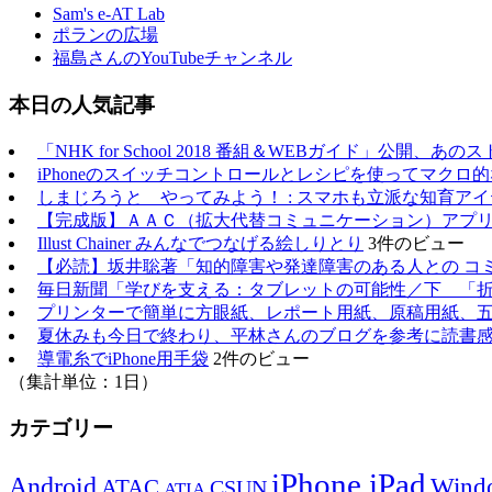
Sam's e-AT Lab
ポランの広場
福島さんのYouTubeチャンネル
本日の人気記事
「NHK for School 2018 番組＆WEBガイド」公開
iPhoneのスイッチコントロールとレシピを使ってマクロ
しまじろうと やってみよう！ : スマホも立派な知育アイ
【完成版】ＡＡＣ（拡大代替コミュニケーション）アプ
Illust Chainer みんなでつなげる絵しりとり
3件のビュー
【必読】坂井聡著「知的障害や発達障害のある人との コ
毎日新聞「学びを支える：タブレットの可能性／下 「
プリンターで簡単に方眼紙、レポート用紙、原稿用紙、五
夏休みも今日で終わり、平林さんのブログを参考に読書
導電糸でiPhone用手袋
2件のビュー
（集計単位：1日）
カテゴリー
iPhone,iPad
Android
Wind
ATAC
CSUN
ATIA