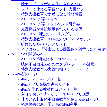
絵カードシンボルを手に入れるなら
フリーで使える学習ソフト･支援ソフト
特別支援教育で参考になる教材情報
AT・AACが学べる本
AT・AACが学べるイベント研究会
支援機器が常設展示されている場所
AT，AAC関連のメーリングリスト
特別支援教育，AT関連のメールマガジン
研修のためのリンクリスト
ネタばらし「障害による困難さを例示したり疑似
AT・AAC関係の本
AT・AAC関係の本（2020/04/05）
肢体不自由児のためのタブレットPCの活用
特別支援教育の実践情報サポートページ
iPad特設ページ
iPad、iPhoneアプリ一覧
iPadアプリを探す参考サイト
iPadで作れる教材作成アプリ一覧
入れておいた方がいい、無料アプリ10選
【まとめ】肢体不自由教育で使えるiPadアプリ
発達障害のある子どものiPad利用