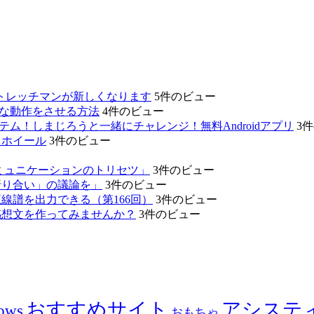
、あのストレッチマンが新しくなります
5件のビュー
的な動作をさせる方法
4件のビュー
テム！しまじろうと一緒にチャレンジ！無料Androidアプリ
3
リホイール
3件のビュー
ミュニケーションのトリセツ」
3件のビュー
折り合い」の議論を」
3件のビュー
線譜を出力できる（第166回）
3件のビュー
感想文を作ってみませんか？
3件のビュー
おすすめサイト
アシステ
ows
おもちゃ