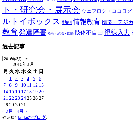
ト・研究会・展示会
ウェブログ・ココログ
ルトイボックス
情報教育
携帯・デジ
動画
教育
発達障害
視線入力
肢体不自由
経済・政治・国際
過去記事
過
2016年3月
去
記
月
火
水
木
金
土
日
事
1
2
3
4
5
6
7
8
9
10
11
12
13
14
15
16
17
18
19
20
21
22
23
24
25
26
27
28
29
30
31
« 2月
4月 »
© 2004
kintaのブログ
.