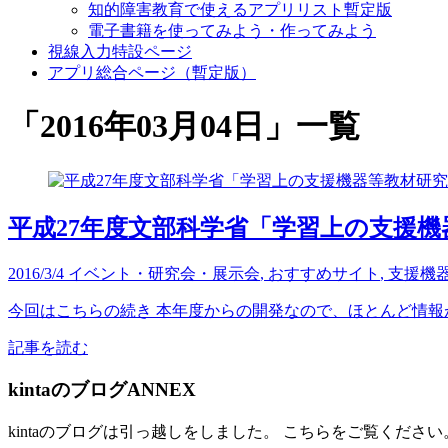
知的障害教育で使えるアプリリスト暫定版
電子書籍を使ってみよう・作ってみよう
視線入力特設ページ
アプリ総合ページ（暫定版）
「
2016年03月04日
」
一覧
平成27年度文部科学省「学習上の支援
2016/3/4
イベント・研究会・展示会
,
おすすめサイト
,
支援機
今回はこちらの続き 本年度からの開発なので、ほとんど情報が
記事を読む
kintaのブログANNEX
kintaのブログは引っ越しをしました。 こちらをご覧ください