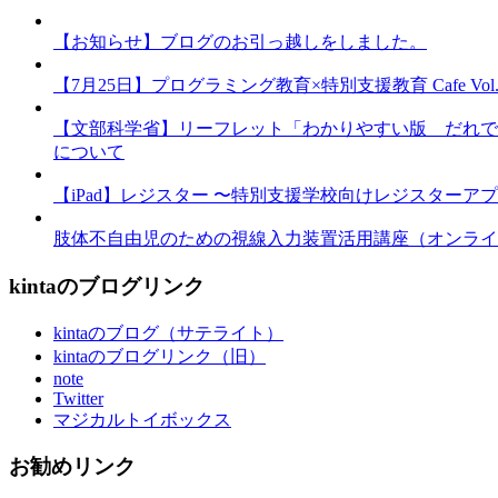
【お知らせ】ブログのお引っ越しをしました。
【7月25日】プログラミング教育×特別支援教育 Cafe Vol.3 
【文部科学省】リーフレット「わかりやすい版 だれで
について
【iPad】レジスター 〜特別支援学校向けレジスターア
肢体不自由児のための視線入力装置活用講座（オンライ
kintaのブログリンク
kintaのブログ（サテライト）
kintaのブログリンク（旧）
note
Twitter
マジカルトイボックス
お勧めリンク