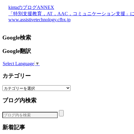
kintaのブログANNEX
「特別支援教育，AT，AAC，コミュニケーション支援」
www.assistivetechnology.cfbx.jp
Google検索
Google翻訳
Select Language
▼
カテゴリー
カ
テ
ブログ内検索
ゴ
リ
ー
新着記事