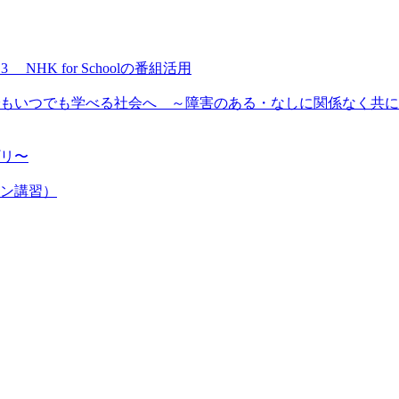
NHK for Schoolの番組活用
もいつでも学べる社会へ ～障害のある・なしに関係なく共に
プリ〜
ン講習）