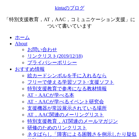
kintaのブログ
「特別支援教育，AT，AAC，コミュニケーション支援」に
ついて書いています
ホーム
About
お問い合わせ
リンクリスト(2019/12/18)
プライバシーポリシー
おすすめ情報
絵カードシンボルを手に入れるなら
フリーで使える学習ソフト･支援ソフト
特別支援教育で参考になる教材情報
AT・AACが学べる本
AT・AACが学べるイベント研究会
支援機器が常設展示されている場所
AT，AAC関連のメーリングリスト
特別支援教育，AT関連のメールマガジン
研修のためのリンクリスト
ネタばらし「障害による困難さを例示したり疑似