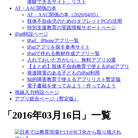
体験できるサイト」リスト
AT・AAC関係の本
AT・AAC関係の本（2020/04/05）
肢体不自由児のためのタブレットPCの活用
特別支援教育の実践情報サポートページ
iPad特設ページ
iPad、iPhoneアプリ一覧
iPadアプリを探す参考サイト
iPadで作れる教材作成アプリ一覧
入れておいた方がいい、無料アプリ10選
【まとめ】肢体不自由教育で使えるiPadアプリ
発達障害のある子どものiPad利用
知的障害教育で使えるアプリリスト暫定版
電子書籍を使ってみよう・作ってみよう
視線入力特設ページ
アプリ総合ページ（暫定版）
「
2016年03月16日
」
一覧