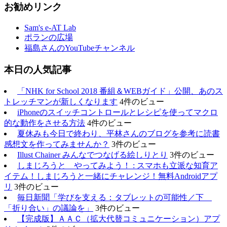
お勧めリンク
Sam's e-AT Lab
ポランの広場
福島さんのYouTubeチャンネル
本日の人気記事
「NHK for School 2018 番組＆WEBガイド」公開、あのス
トレッチマンが新しくなります
4件のビュー
iPhoneのスイッチコントロールとレシピを使ってマクロ
的な動作をさせる方法
4件のビュー
夏休みも今日で終わり、平林さんのブログを参考に読書
感想文を作ってみませんか？
3件のビュー
Illust Chainer みんなでつなげる絵しりとり
3件のビュー
しまじろうと やってみよう！ : スマホも立派な知育ア
イテム！しまじろうと一緒にチャレンジ！無料Androidアプ
リ
3件のビュー
毎日新聞「学びを支える：タブレットの可能性／下
「折り合い」の議論を」
3件のビュー
【完成版】ＡＡＣ（拡大代替コミュニケーション）アプ