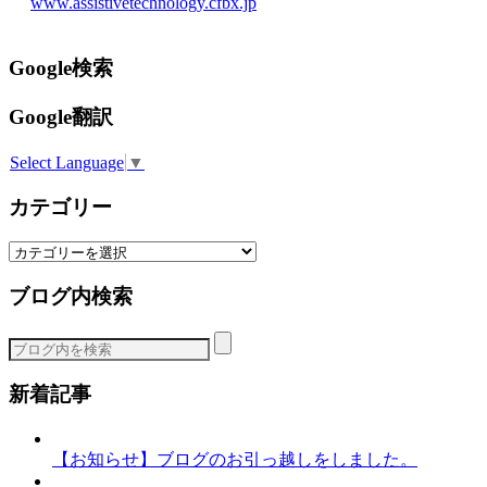
www.assistivetechnology.cfbx.jp
Google検索
Google翻訳
Select Language
▼
カテゴリー
カ
テ
ブログ内検索
ゴ
リ
ー
新着記事
【お知らせ】ブログのお引っ越しをしました。