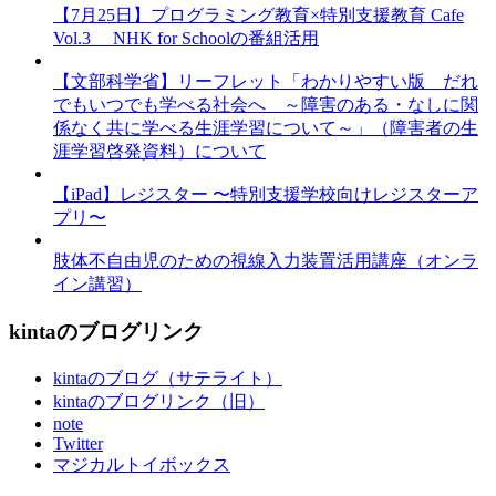
【7月25日】プログラミング教育×特別支援教育 Cafe
Vol.3 NHK for Schoolの番組活用
【文部科学省】リーフレット「わかりやすい版 だれ
でもいつでも学べる社会へ ～障害のある・なしに関
係なく共に学べる生涯学習について～」（障害者の生
涯学習啓発資料）について
【iPad】レジスター 〜特別支援学校向けレジスターア
プリ〜
肢体不自由児のための視線入力装置活用講座（オンラ
イン講習）
kintaのブログリンク
kintaのブログ（サテライト）
kintaのブログリンク（旧）
note
Twitter
マジカルトイボックス