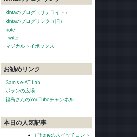
kintaのブログ（サテライト）
kintaのブログリンク（旧）
note
Twitter
マジカルトイボックス
お勧めリンク
Sam's e-AT Lab
ポランの広場
福島さんのYouTubeチャンネル
本日の人気記事
iPhoneのスイッチコント