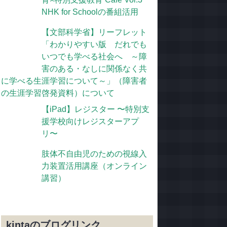
NHK for Schoolの番組活用
【文部科学省】リーフレット
「わかりやすい版 だれでも
いつでも学べる社会へ ～障
害のある・なしに関係なく共
に学べる生涯学習について～」（障害者
の生涯学習啓発資料）について
【iPad】レジスター 〜特別支
援学校向けレジスターアプ
リ〜
肢体不自由児のための視線入
力装置活用講座（オンライン
講習）
kintaのブログリンク