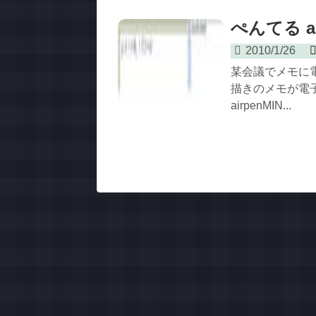
ぺんてる ai
2010/1/26
某会議でメモに
描きのメモが電
airpenMIN...