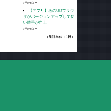
3件のビュー
【アプリ】あのUDブラウ
ザがバージョンアップして使
い勝手が向上
3件のビュー
（集計単位：1日）