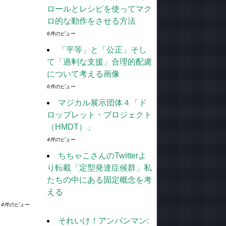
ロールとレシピを使ってマク
ロ的な動作をさせる方法
6件のビュー
「平等」と「公正」そし
て「過剰な支援」合理的配慮
について考える画像
6件のビュー
マジカル展示団体４「ド
ロップレット・プロジェクト
（HMDT）」
4件のビュー
ちちゃこさんのTwitterよ
り転載「定型発達症候群」私
たちの中にある固定概念を考
える
4件のビュー
それいけ！アンパンマン: