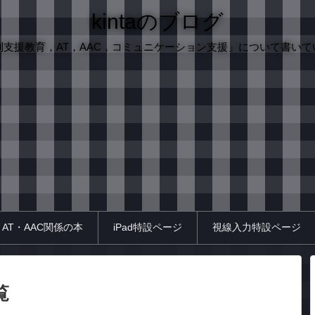
kintaのブログ
別支援教育，AT，AAC，コミュニケーション支援」について書いて
AT・AAC関係の本
iPad特設ページ
視線入力特設ページ
覧