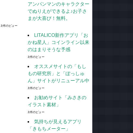
アンパンマンのキャラクター
でぬりえができるよ♪お子さ
まが大喜び！無料。
3件のビュー
LITALICO新作アプリ「お
かね星人」コインライン以来
のはまりそうな予感
3件のビュー
オススメサイトの「もし
もの研究所」と「ぽっしゅ
ん」サイトがリニューアル中
3件のビュー
お勧めサイト「みさきの
イラスト素材」
3件のビュー
気持ちが見えるアプリ
「きもちメーター」