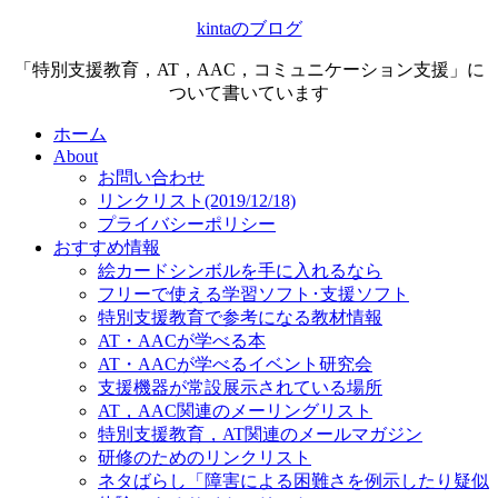
kintaのブログ
「特別支援教育，AT，AAC，コミュニケーション支援」に
ついて書いています
ホーム
About
お問い合わせ
リンクリスト(2019/12/18)
プライバシーポリシー
おすすめ情報
絵カードシンボルを手に入れるなら
フリーで使える学習ソフト･支援ソフト
特別支援教育で参考になる教材情報
AT・AACが学べる本
AT・AACが学べるイベント研究会
支援機器が常設展示されている場所
AT，AAC関連のメーリングリスト
特別支援教育，AT関連のメールマガジン
研修のためのリンクリスト
ネタばらし「障害による困難さを例示したり疑似