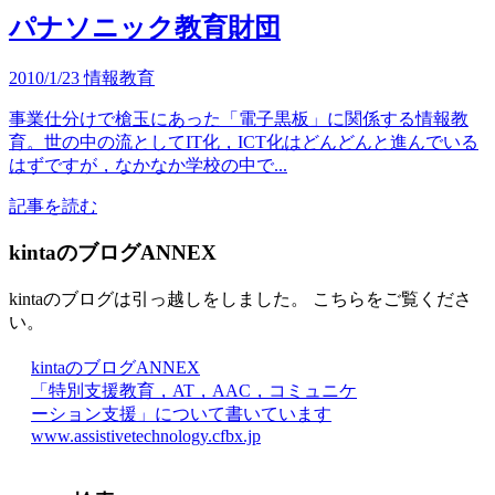
パナソニック教育財団
2010/1/23
情報教育
事業仕分けで槍玉にあった「電子黒板」に関係する情報教
育。世の中の流としてIT化，ICT化はどんどんと進んでいる
はずですが，なかなか学校の中で...
記事を読む
kintaのブログANNEX
kintaのブログは引っ越しをしました。 こちらをご覧くださ
い。
kintaのブログANNEX
「特別支援教育，AT，AAC，コミュニケ
ーション支援」について書いています
www.assistivetechnology.cfbx.jp