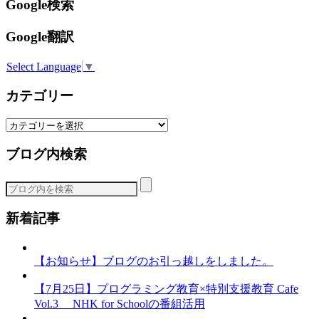
Google検索
Google翻訳
Select Language
▼
カテゴリー
カ
テ
ブログ内検索
ゴ
リ
ー
新着記事
【お知らせ】ブログのお引っ越しをしました。
【7月25日】プログラミング教育×特別支援教育 Cafe
Vol.3 NHK for Schoolの番組活用