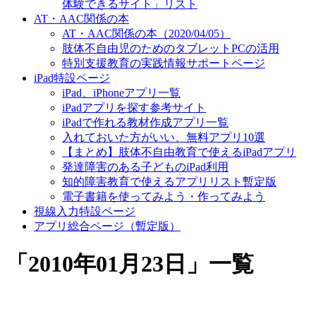
体験できるサイト」リスト
AT・AAC関係の本
AT・AAC関係の本（2020/04/05）
肢体不自由児のためのタブレットPCの活用
特別支援教育の実践情報サポートページ
iPad特設ページ
iPad、iPhoneアプリ一覧
iPadアプリを探す参考サイト
iPadで作れる教材作成アプリ一覧
入れておいた方がいい、無料アプリ10選
【まとめ】肢体不自由教育で使えるiPadアプリ
発達障害のある子どものiPad利用
知的障害教育で使えるアプリリスト暫定版
電子書籍を使ってみよう・作ってみよう
視線入力特設ページ
アプリ総合ページ（暫定版）
「
2010年01月23日
」
一覧