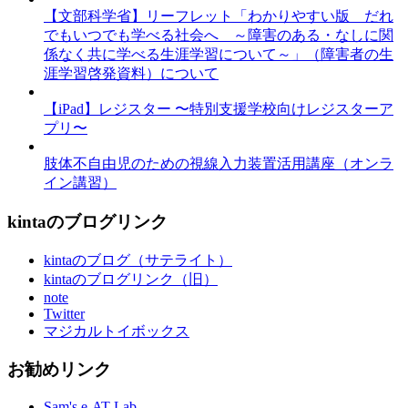
【文部科学省】リーフレット「わかりやすい版 だれ
でもいつでも学べる社会へ ～障害のある・なしに関
係なく共に学べる生涯学習について～」（障害者の生
涯学習啓発資料）について
【iPad】レジスター 〜特別支援学校向けレジスターア
プリ〜
肢体不自由児のための視線入力装置活用講座（オンラ
イン講習）
kintaのブログリンク
kintaのブログ（サテライト）
kintaのブログリンク（旧）
note
Twitter
マジカルトイボックス
お勧めリンク
Sam's e-AT Lab