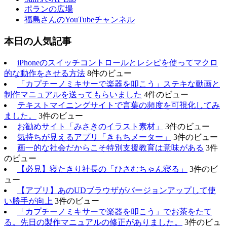
ポランの広場
福島さんのYouTubeチャンネル
本日の人気記事
iPhoneのスイッチコントロールとレシピを使ってマクロ
的な動作をさせる方法
8件のビュー
「カプチーノミキサーで楽器を叩こう」ステキな動画と
制作マニュアルを送ってもらいました
4件のビュー
テキストマイニングサイトで言葉の頻度を可視化してみ
ました。
3件のビュー
お勧めサイト「みさきのイラスト素材」
3件のビュー
気持ちが見えるアプリ「きもちメーター」
3件のビュー
画一的な社会だからこそ特別支援教育は意味がある
3件
のビュー
【必見】寝たきり社長の「ひさむちゃん寝る」
3件のビ
ュー
【アプリ】あのUDブラウザがバージョンアップして使
い勝手が向上
3件のビュー
「カプチーノミキサーで楽器を叩こう」でお茶をたて
る。先日の製作マニュアルの修正がありました。
3件のビュ