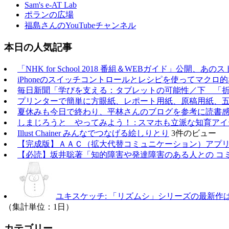
Sam's e-AT Lab
ポランの広場
福島さんのYouTubeチャンネル
本日の人気記事
「NHK for School 2018 番組＆WEBガイド」公開
iPhoneのスイッチコントロールとレシピを使ってマクロ
毎日新聞「学びを支える：タブレットの可能性／下 「
プリンターで簡単に方眼紙、レポート用紙、原稿用紙、五
夏休みも今日で終わり、平林さんのブログを参考に読書
しまじろうと やってみよう！ : スマホも立派な知育アイ
Illust Chainer みんなでつなげる絵しりとり
3件のビュー
【完成版】ＡＡＣ（拡大代替コミュニケーション）アプ
【必読】坂井聡著「知的障害や発達障害のある人との コ
ユキスケッチ: 「リズムシ」シリーズの最新
（集計単位：1日）
カテゴリー