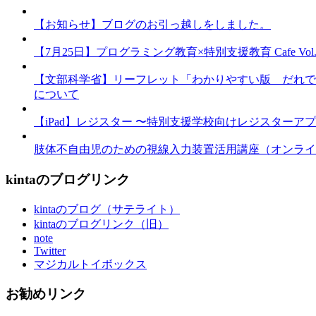
【お知らせ】ブログのお引っ越しをしました。
【7月25日】プログラミング教育×特別支援教育 Cafe Vol.3 
【文部科学省】リーフレット「わかりやすい版 だれで
について
【iPad】レジスター 〜特別支援学校向けレジスターア
肢体不自由児のための視線入力装置活用講座（オンライ
kintaのブログリンク
kintaのブログ（サテライト）
kintaのブログリンク（旧）
note
Twitter
マジカルトイボックス
お勧めリンク