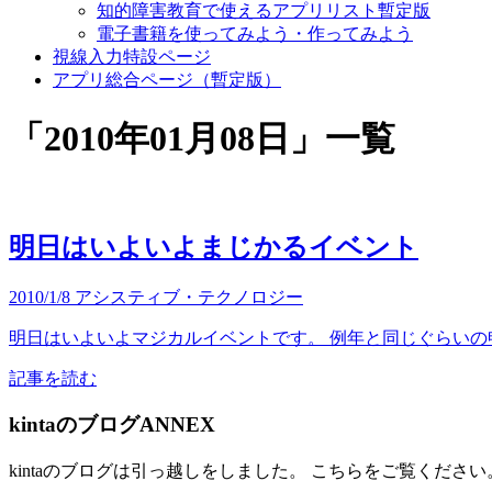
知的障害教育で使えるアプリリスト暫定版
電子書籍を使ってみよう・作ってみよう
視線入力特設ページ
アプリ総合ページ（暫定版）
「
2010年01月08日
」
一覧
明日はいよいよまじかるイベント
2010/1/8
アシスティブ・テクノロジー
明日はいよいよマジカルイベントです。 例年と同じぐらいの
記事を読む
kintaのブログANNEX
kintaのブログは引っ越しをしました。 こちらをご覧ください