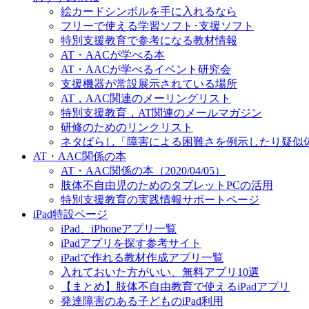
絵カードシンボルを手に入れるなら
フリーで使える学習ソフト･支援ソフト
特別支援教育で参考になる教材情報
AT・AACが学べる本
AT・AACが学べるイベント研究会
支援機器が常設展示されている場所
AT，AAC関連のメーリングリスト
特別支援教育，AT関連のメールマガジン
研修のためのリンクリスト
ネタばらし「障害による困難さを例示したり疑似
AT・AAC関係の本
AT・AAC関係の本（2020/04/05）
肢体不自由児のためのタブレットPCの活用
特別支援教育の実践情報サポートページ
iPad特設ページ
iPad、iPhoneアプリ一覧
iPadアプリを探す参考サイト
iPadで作れる教材作成アプリ一覧
入れておいた方がいい、無料アプリ10選
【まとめ】肢体不自由教育で使えるiPadアプリ
発達障害のある子どものiPad利用