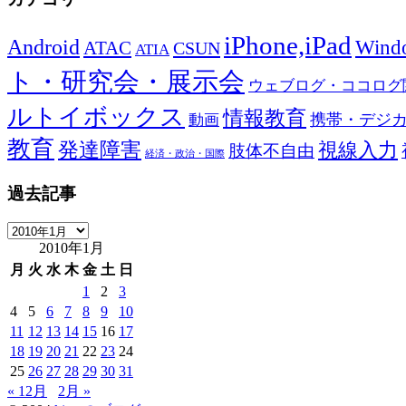
iPhone,iPad
Android
Wind
ATAC
CSUN
ATIA
ト・研究会・展示会
ウェブログ・ココログ
ルトイボックス
情報教育
携帯・デジ
動画
教育
発達障害
視線入力
肢体不自由
経済・政治・国際
過去記事
過
2010年1月
去
記
月
火
水
木
金
土
日
事
1
2
3
4
5
6
7
8
9
10
11
12
13
14
15
16
17
18
19
20
21
22
23
24
25
26
27
28
29
30
31
« 12月
2月 »