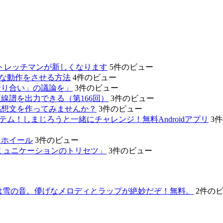
、あのストレッチマンが新しくなります
5件のビュー
的な動作をさせる方法
4件のビュー
折り合い」の議論を」
3件のビュー
線譜を出力できる（第166回）
3件のビュー
感想文を作ってみませんか？
3件のビュー
テム！しまじろうと一緒にチャレンジ！無料Androidアプリ
3
リホイール
3件のビュー
ミュニケーションのトリセツ」
3件のビュー
作は雪の音。儚げなメロディとラップが絶妙だぞ！無料。
2件の