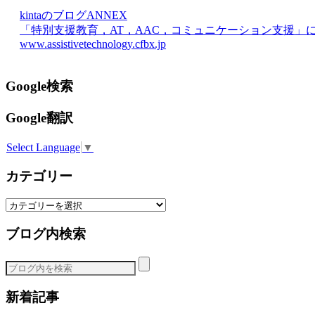
kintaのブログANNEX
「特別支援教育，AT，AAC，コミュニケーション支援」
www.assistivetechnology.cfbx.jp
Google検索
Google翻訳
Select Language
▼
カテゴリー
カ
テ
ブログ内検索
ゴ
リ
ー
新着記事