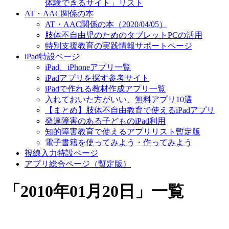
体験できるサイト」リスト
AT・AAC関係の本
AT・AAC関係の本（2020/04/05）
肢体不自由児のためのタブレットPCの活用
特別支援教育の実践情報サポートページ
iPad特設ページ
iPad、iPhoneアプリ一覧
iPadアプリを探す参考サイト
iPadで作れる教材作成アプリ一覧
入れておいた方がいい、無料アプリ10選
【まとめ】肢体不自由教育で使えるiPadアプリ
発達障害のある子どものiPad利用
知的障害教育で使えるアプリリスト暫定版
電子書籍を使ってみよう・作ってみよう
視線入力特設ページ
アプリ総合ページ（暫定版）
「
2010年01月20日
」
一覧