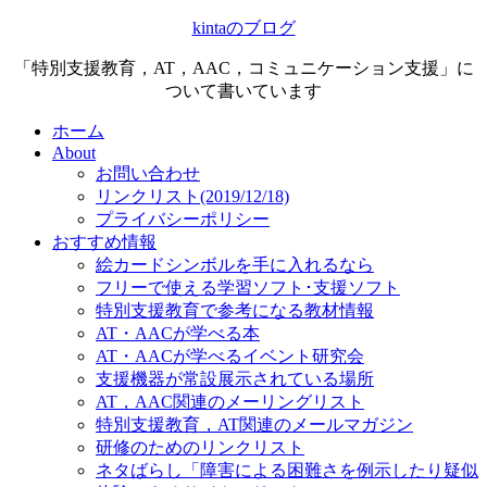
kintaのブログ
「特別支援教育，AT，AAC，コミュニケーション支援」に
ついて書いています
ホーム
About
お問い合わせ
リンクリスト(2019/12/18)
プライバシーポリシー
おすすめ情報
絵カードシンボルを手に入れるなら
フリーで使える学習ソフト･支援ソフト
特別支援教育で参考になる教材情報
AT・AACが学べる本
AT・AACが学べるイベント研究会
支援機器が常設展示されている場所
AT，AAC関連のメーリングリスト
特別支援教育，AT関連のメールマガジン
研修のためのリンクリスト
ネタばらし「障害による困難さを例示したり疑似