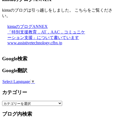
kintaのブログは引っ越しをしました。 こちらをご覧くださ
い。
kintaのブログANNEX
「特別支援教育，AT，AAC，コミュニケ
ーション支援」について書いています
www.assistivetechnology.cfbx.jp
Google検索
Google翻訳
Select Language
▼
カテゴリー
カ
テ
ブログ内検索
ゴ