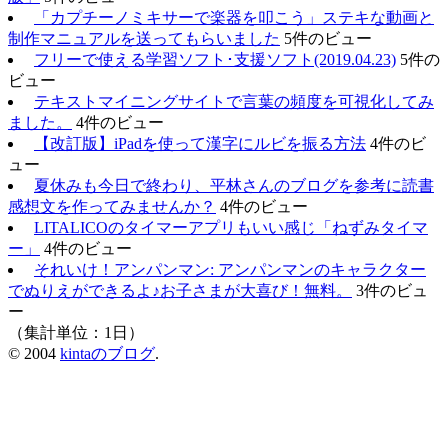
「カプチーノミキサーで楽器を叩こう」ステキな動画と
制作マニュアルを送ってもらいました
5件のビュー
フリーで使える学習ソフト･支援ソフト(2019.04.23)
5件の
ビュー
テキストマイニングサイトで言葉の頻度を可視化してみ
ました。
4件のビュー
【改訂版】iPadを使って漢字にルビを振る方法
4件のビ
ュー
夏休みも今日で終わり、平林さんのブログを参考に読書
感想文を作ってみませんか？
4件のビュー
LITALICOのタイマーアプリもいい感じ「ねずみタイマ
ー」
4件のビュー
それいけ！アンパンマン: アンパンマンのキャラクター
でぬりえができるよ♪お子さまが大喜び！無料。
3件のビュ
ー
（集計単位：1日）
© 2004
kintaのブログ
.