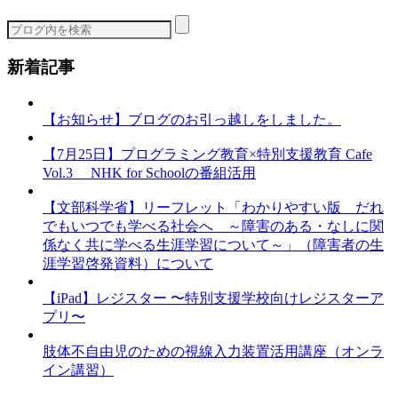
リ
ー
新着記事
【お知らせ】ブログのお引っ越しをしました。
【7月25日】プログラミング教育×特別支援教育 Cafe
Vol.3 NHK for Schoolの番組活用
【文部科学省】リーフレット「わかりやすい版 だれ
でもいつでも学べる社会へ ～障害のある・なしに関
係なく共に学べる生涯学習について～」（障害者の生
涯学習啓発資料）について
【iPad】レジスター 〜特別支援学校向けレジスターア
プリ〜
肢体不自由児のための視線入力装置活用講座（オンラ
イン講習）