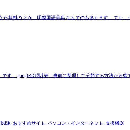
ら無料の とか，明鏡国語辞典 なんてのもあります。 でも，小
。 google出現以来，事前に整理して分類する方法から後で
グ関連
,
おすすめサイト
,
パソコン・インターネット
,
支援機器