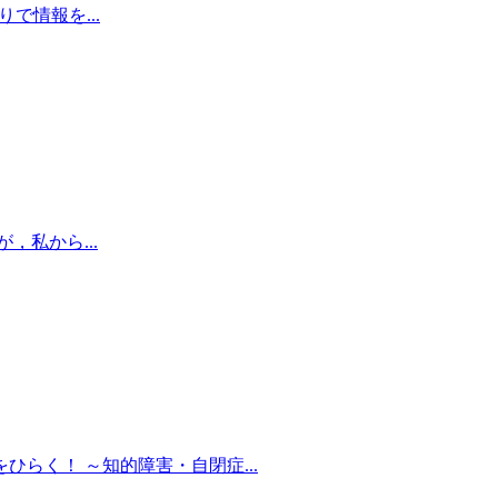
で情報を...
，私から...
らく！ ～知的障害・自閉症...