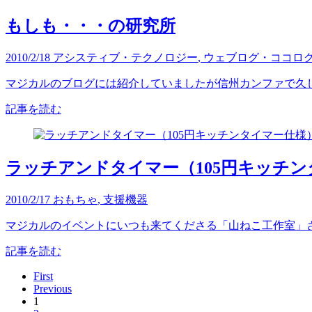
もしも・・・の研究所
2010/2/18
アシスティブ・テクノロジー
,
ウェブログ・ココロ
マジカルのブログには紹介していましたが信州カンファで久し
記事を読む
ラッチアンドタイマー（105円キッチ
2010/2/17
おもちゃ
,
支援機器
マジカルのイベントにいつも来てくださる「山ねこ工作室」さ
記事を読む
First
Previous
1