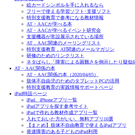
絵カードシンボルを手に入れるなら
フリーで使える学習ソフト･支援ソフト
特別支援教育で参考になる教材情報
AT・AACが学べる本
AT・AACが学べるイベント研究会
支援機器が常設展示されている場所
AT，AAC関連のメーリングリスト
特別支援教育，AT関連のメールマガジン
研修のためのリンクリスト
ネタばらし「障害による困難さを例示したり疑似
AT・AAC関係の本
AT・AAC関係の本（2020/04/05）
肢体不自由児のためのタブレットPCの活用
特別支援教育の実践情報サポートページ
iPad特設ページ
iPad、iPhoneアプリ一覧
iPadアプリを探す参考サイト
iPadで作れる教材作成アプリ一覧
入れておいた方がいい、無料アプリ10選
【まとめ】肢体不自由教育で使えるiPadアプリ
発達障害のある子どものiPad利用