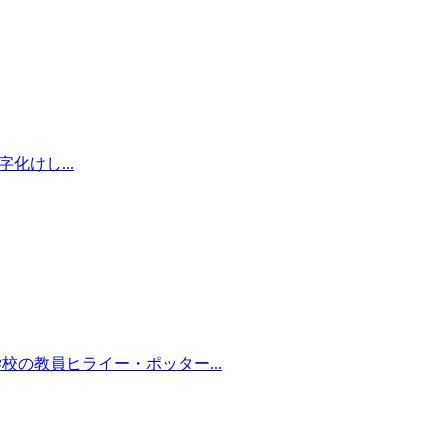
化けし...
の教員ヒライー・ポッター...