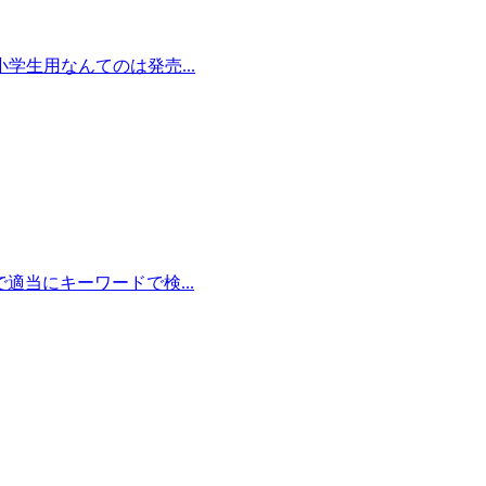
学生用なんてのは発売...
適当にキーワードで検...