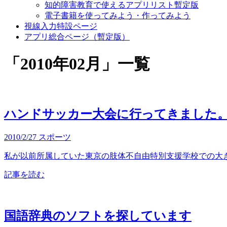
知的障害教育で使えるアプリリスト暫定版
電子書籍を使ってみよう・作ってみよう
視線入力特設ページ
アプリ総合ページ（暫定版）
「
2010年02月
」
一覧
ハンドサッカー大会に行ってきました
2010/2/27
スポーツ
私が以前所属していた東京の肢体不自由特別支援学校での大き
記事を読む
国語辞典のソフトを探しています