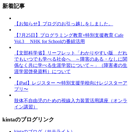
新着記事
【お知らせ】ブログのお引っ越しをしました。
【7月25日】プログラミング教育×特別支援教育 Cafe
Vol.3 NHK for Schoolの番組活用
【文部科学省】リーフレット「わかりやすい版 だれ
でもいつでも学べる社会へ ～障害のある・なしに関
係なく共に学べる生涯学習について～」（障害者の生
涯学習啓発資料）について
【iPad】レジスター 〜特別支援学校向けレジスターア
プリ〜
肢体不自由児のための視線入力装置活用講座（オンラ
イン講習）
kintaのブログリンク
kintaのブログ（サテライト）