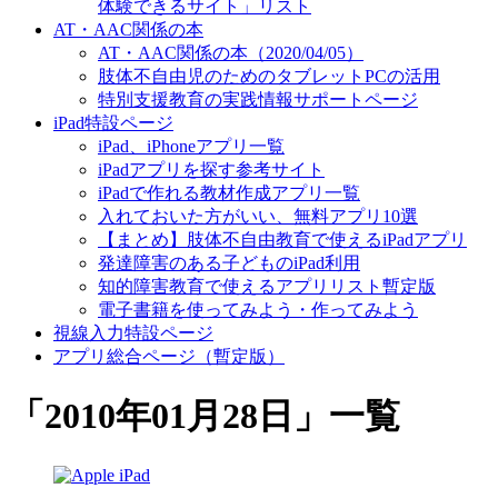
体験できるサイト」リスト
AT・AAC関係の本
AT・AAC関係の本（2020/04/05）
肢体不自由児のためのタブレットPCの活用
特別支援教育の実践情報サポートページ
iPad特設ページ
iPad、iPhoneアプリ一覧
iPadアプリを探す参考サイト
iPadで作れる教材作成アプリ一覧
入れておいた方がいい、無料アプリ10選
【まとめ】肢体不自由教育で使えるiPadアプリ
発達障害のある子どものiPad利用
知的障害教育で使えるアプリリスト暫定版
電子書籍を使ってみよう・作ってみよう
視線入力特設ページ
アプリ総合ページ（暫定版）
「
2010年01月28日
」
一覧