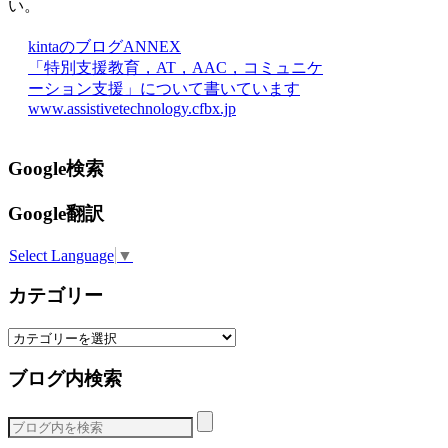
い。
kintaのブログANNEX
「特別支援教育，AT，AAC，コミュニケ
ーション支援」について書いています
www.assistivetechnology.cfbx.jp
Google検索
Google翻訳
Select Language
▼
カテゴリー
カ
テ
ブログ内検索
ゴ
リ
ー