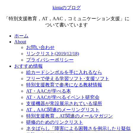
kintaのブログ
「特別支援教育，AT，AAC，コミュニケーション支援」に
ついて書いています
ホーム
About
お問い合わせ
リンクリスト(2019/12/18)
プライバシーポリシー
おすすめ情報
絵カードシンボルを手に入れるなら
フリーで使える学習ソフト･支援ソフト
特別支援教育で参考になる教材情報
AT・AACが学べる本
AT・AACが学べるイベント研究会
支援機器が常設展示されている場所
AT，AAC関連のメーリングリスト
特別支援教育，AT関連のメールマガジン
研修のためのリンクリスト
ネタばらし「障害による困難さを例示したり疑似