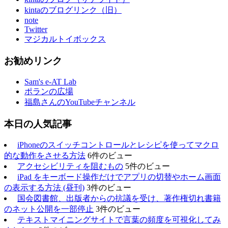
kintaのブログリンク（旧）
note
Twitter
マジカルトイボックス
お勧めリンク
Sam's e-AT Lab
ポランの広場
福島さんのYouTubeチャンネル
本日の人気記事
iPhoneのスイッチコントロールとレシピを使ってマクロ
的な動作をさせる方法
6件のビュー
アクセシビリティを阻むもの
5件のビュー
iPad をキーボード操作だけでアプリの切替やホーム画面
の表示する方法 (昼刊)
3件のビュー
国会図書館、出版者からの抗議を受け、著作権切れ書籍
のネット公開を一部停止
3件のビュー
テキストマイニングサイトで言葉の頻度を可視化してみ