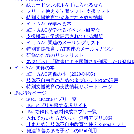
絵カードシンボルを手に入れるなら
フリーで使える学習ソフト･支援ソフト
特別支援教育で参考になる教材情報
AT・AACが学べる本
AT・AACが学べるイベント研究会
支援機器が常設展示されている場所
AT，AAC関連のメーリングリスト
特別支援教育，AT関連のメールマガジン
研修のためのリンクリスト
ネタばらし「障害による困難さを例示したり疑似
AT・AAC関係の本
AT・AAC関係の本（2020/04/05）
肢体不自由児のためのタブレットPCの活用
特別支援教育の実践情報サポートページ
iPad特設ページ
iPad、iPhoneアプリ一覧
iPadアプリを探す参考サイト
iPadで作れる教材作成アプリ一覧
入れておいた方がいい、無料アプリ10選
【まとめ】肢体不自由教育で使えるiPadアプリ
発達障害のある子どものiPad利用