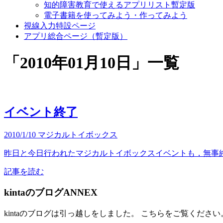
知的障害教育で使えるアプリリスト暫定版
電子書籍を使ってみよう・作ってみよう
視線入力特設ページ
アプリ総合ページ（暫定版）
「
2010年01月10日
」
一覧
イベント終了
2010/1/10
マジカルトイボックス
昨日と今日行われたマジカルトイボックスイベントも，無事終
記事を読む
kintaのブログANNEX
kintaのブログは引っ越しをしました。 こちらをご覧ください