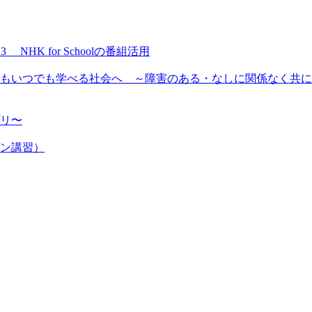
NHK for Schoolの番組活用
もいつでも学べる社会へ ～障害のある・なしに関係なく共に
プリ〜
ン講習）