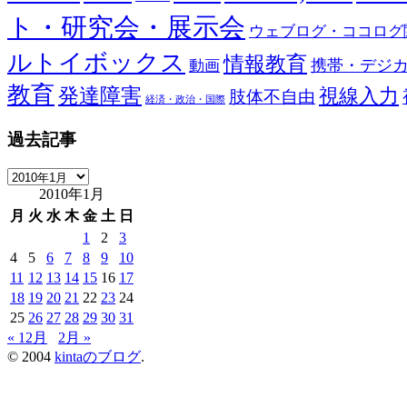
ト・研究会・展示会
ウェブログ・ココログ
ルトイボックス
情報教育
携帯・デジ
動画
教育
発達障害
視線入力
肢体不自由
経済・政治・国際
過去記事
過
2010年1月
去
記
月
火
水
木
金
土
日
事
1
2
3
4
5
6
7
8
9
10
11
12
13
14
15
16
17
18
19
20
21
22
23
24
25
26
27
28
29
30
31
« 12月
2月 »
© 2004
kintaのブログ
.