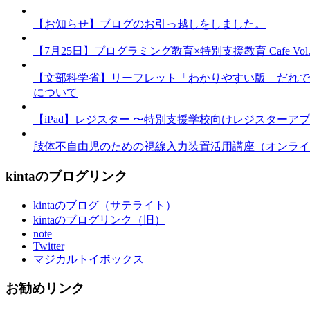
【お知らせ】ブログのお引っ越しをしました。
【7月25日】プログラミング教育×特別支援教育 Cafe Vol.3 
【文部科学省】リーフレット「わかりやすい版 だれで
について
【iPad】レジスター 〜特別支援学校向けレジスターア
肢体不自由児のための視線入力装置活用講座（オンライ
kintaのブログリンク
kintaのブログ（サテライト）
kintaのブログリンク（旧）
note
Twitter
マジカルトイボックス
お勧めリンク