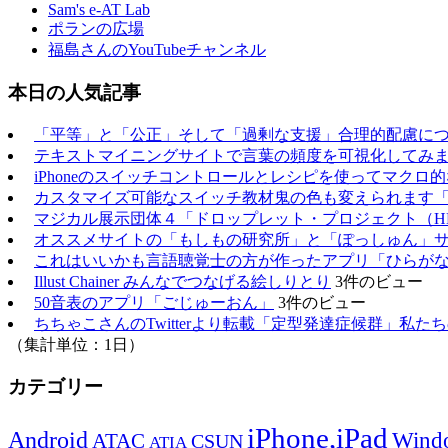
Sam's e-AT Lab
ポランの広場
福島さんのYouTubeチャンネル
本日の人気記事
「平等」と「公正」そして「過剰な支援」合理的配慮に
テキストマイニングサイトで言葉の頻度を可視化してみ
iPhoneのスイッチコントロールとレシピを使ってマクロ
カスタマイズ可能なスイッチ教材鬼の色も変えられます
マジカル展示団体４「ドロップレット・プロジェクト（H
オススメサイトの「もしもの研究所」と「ぽっしゅん」
これはいいかも言語聴覚士の方が作ったアプリ「ひらが
Illust Chainer みんなでつなげる絵しりとり
3件のビュー
50音表のアプリ「ごじゅーおん」
3件のビュー
ちちゃこさんのTwitterより転載「定型発達症候群」私
（集計単位：1日）
カテゴリー
iPhone,iPad
Android
Wind
ATAC
CSUN
ATIA