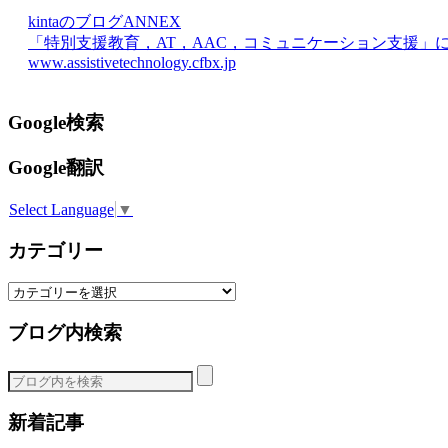
kintaのブログANNEX
「特別支援教育，AT，AAC，コミュニケーション支援」
www.assistivetechnology.cfbx.jp
Google検索
Google翻訳
Select Language
▼
カテゴリー
カ
テ
ブログ内検索
ゴ
リ
ー
新着記事