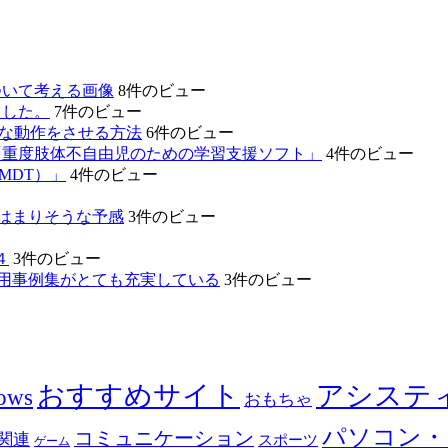
ついて考える画像
8件のビュー
ました。
7件のビュー
的な動作をさせる方法
6件のビュー
「重度肢体不自由児のための学習支援ソフト」
4件のビュー
MDT）」
4件のビュー
のはまりそうな予感
3件のビュー
４
3件のビュー
活用事例集がとても充実している
3件のビュー
おすすめサイト
アシステ
ows
おもちゃ
パソコン・
コミュニケーション
関連
スポーツ
ゲーム