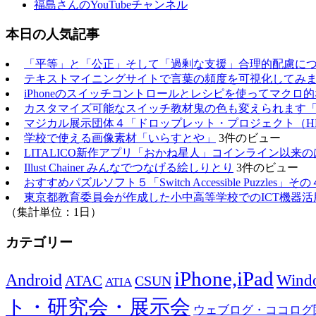
福島さんのYouTubeチャンネル
本日の人気記事
「平等」と「公正」そして「過剰な支援」合理的配慮に
テキストマイニングサイトで言葉の頻度を可視化してみ
iPhoneのスイッチコントロールとレシピを使ってマクロ
カスタマイズ可能なスイッチ教材鬼の色も変えられます
マジカル展示団体４「ドロップレット・プロジェクト（H
学校で使える画像素材「いらすとや」
3件のビュー
LITALICO新作アプリ「おかね星人」コインライン以来
Illust Chainer みんなでつなげる絵しりとり
3件のビュー
おすすめパズルソフト５「Switch Accessible Puzzles」その
東京都教育委員会が作成した小中高等学校でのICT機器
（集計単位：1日）
カテゴリー
iPhone,iPad
Android
Wind
ATAC
CSUN
ATIA
ト・研究会・展示会
ウェブログ・ココログ