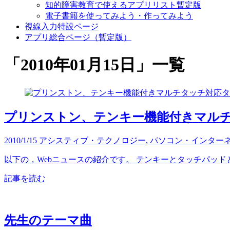
知的障害教育で使えるアプリリスト暫定版
電子書籍を使ってみよう・作ってみよう
視線入力特設ページ
アプリ総合ページ（暫定版）
「
2010年01月15日
」
一覧
プリンストン、テンキー機能付きマル
2010/1/15
アシスティブ・テクノロジー
,
パソコン・インター
以下の，Webニュースの紹介です。 テンキーとタッチパッド
記事を読む
先生のテーマ曲