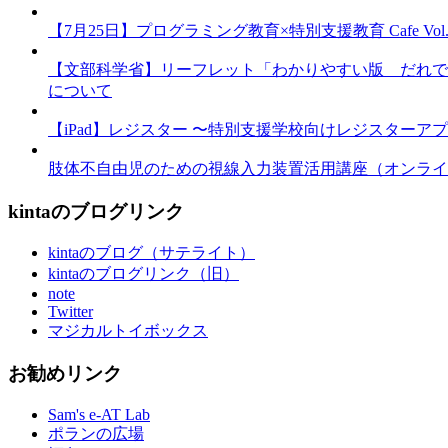
【7月25日】プログラミング教育×特別支援教育 Cafe Vol.3 
【文部科学省】リーフレット「わかりやすい版 だれで
について
【iPad】レジスター 〜特別支援学校向けレジスターア
肢体不自由児のための視線入力装置活用講座（オンライ
kintaのブログリンク
kintaのブログ（サテライト）
kintaのブログリンク（旧）
note
Twitter
マジカルトイボックス
お勧めリンク
Sam's e-AT Lab
ポランの広場