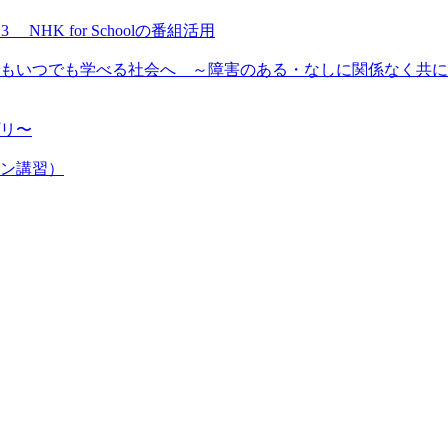
NHK for Schoolの番組活用
もいつでも学べる社会へ ～障害のある・なしに関係なく共に
プリ〜
ン講習）