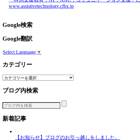
www.assistivetechnology.cfbx.jp
Google検索
Google翻訳
Select Language
▼
カテゴリー
カ
テ
ブログ内検索
ゴ
リ
ー
新着記事
【お知らせ】ブログのお引っ越しをしました。