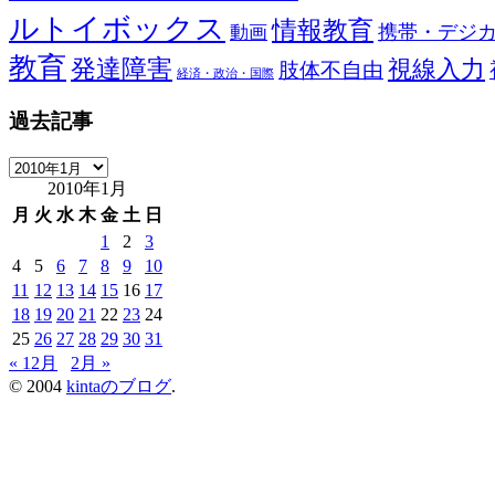
ルトイボックス
情報教育
携帯・デジ
動画
教育
発達障害
視線入力
肢体不自由
経済・政治・国際
過去記事
過
2010年1月
去
記
月
火
水
木
金
土
日
事
1
2
3
4
5
6
7
8
9
10
11
12
13
14
15
16
17
18
19
20
21
22
23
24
25
26
27
28
29
30
31
« 12月
2月 »
© 2004
kintaのブログ
.