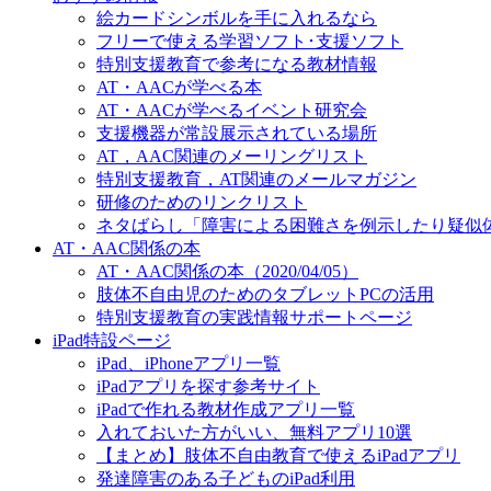
絵カードシンボルを手に入れるなら
フリーで使える学習ソフト･支援ソフト
特別支援教育で参考になる教材情報
AT・AACが学べる本
AT・AACが学べるイベント研究会
支援機器が常設展示されている場所
AT，AAC関連のメーリングリスト
特別支援教育，AT関連のメールマガジン
研修のためのリンクリスト
ネタばらし「障害による困難さを例示したり疑似
AT・AAC関係の本
AT・AAC関係の本（2020/04/05）
肢体不自由児のためのタブレットPCの活用
特別支援教育の実践情報サポートページ
iPad特設ページ
iPad、iPhoneアプリ一覧
iPadアプリを探す参考サイト
iPadで作れる教材作成アプリ一覧
入れておいた方がいい、無料アプリ10選
【まとめ】肢体不自由教育で使えるiPadアプリ
発達障害のある子どものiPad利用