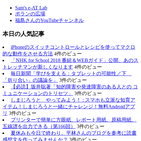
Sam's e-AT Lab
ポランの広場
福島さんのYouTubeチャンネル
本日の人気記事
iPhoneのスイッチコントロールとレシピを使ってマクロ
的な動作をさせる方法
4件のビュー
「NHK for School 2018 番組＆WEBガイド」公開、あのス
トレッチマンが新しくなります
4件のビュー
毎日新聞「学びを支える：タブレットの可能性／下
「折り合い」の議論を」
3件のビュー
【必読】坂井聡著「知的障害や発達障害のある人との コ
ミュニケーションのトリセツ」
3件のビュー
しまじろうと やってみよう！ : スマホも立派な知育ア
イテム！しまじろうと一緒にチャレンジ！無料Androidアプ
リ
3件のビュー
プリンターで簡単に方眼紙、レポート用紙、原稿用紙、
五線譜を出力できる（第166回）
3件のビュー
夏休みも今日で終わり、平林さんのブログを参考に読書
感想文を作ってみませんか？
3件のビュー