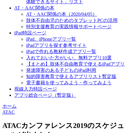
体験できるサイト」リスト
AT・AAC関係の本
AT・AAC関係の本（2020/04/05）
肢体不自由児のためのタブレットPCの活用
特別支援教育の実践情報サポートページ
iPad特設ページ
iPad、iPhoneアプリ一覧
iPadアプリを探す参考サイト
iPadで作れる教材作成アプリ一覧
入れておいた方がいい、無料アプリ10選
【まとめ】肢体不自由教育で使えるiPadアプリ
発達障害のある子どものiPad利用
知的障害教育で使えるアプリリスト暫定版
電子書籍を使ってみよう・作ってみよう
視線入力特設ページ
アプリ総合ページ（暫定版）
ホーム
ATAC
ATACカンファレンス2019のスケジュ