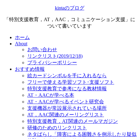
kintaのブログ
「特別支援教育，AT，AAC，コミュニケーション支援」に
ついて書いています
ホーム
About
お問い合わせ
リンクリスト(2019/12/18)
プライバシーポリシー
おすすめ情報
絵カードシンボルを手に入れるなら
フリーで使える学習ソフト･支援ソフト
特別支援教育で参考になる教材情報
AT・AACが学べる本
AT・AACが学べるイベント研究会
支援機器が常設展示されている場所
AT，AAC関連のメーリングリスト
特別支援教育，AT関連のメールマガジン
研修のためのリンクリスト
ネタばらし「障害による困難さを例示したり疑似