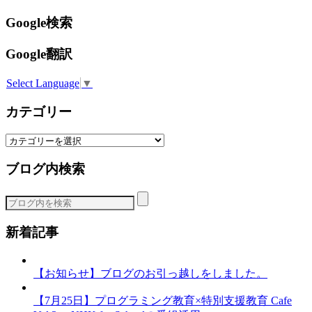
Google検索
Google翻訳
Select Language
▼
カテゴリー
カ
テ
ブログ内検索
ゴ
リ
ー
新着記事
【お知らせ】ブログのお引っ越しをしました。
【7月25日】プログラミング教育×特別支援教育 Cafe