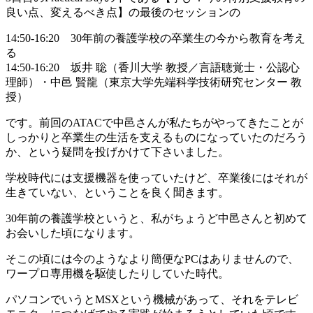
良い点、変えるべき点】の最後のセッションの
14:50-16:20 30年前の養護学校の卒業生の今から教育を考え
る
14:50-16:20 坂井 聡（香川大学 教授／言語聴覚士・公認心
理師）・中邑 賢龍（東京大学先端科学技術研究センター 教
授）
です。前回のATACで中邑さんが私たちがやってきたことが
しっかりと卒業生の生活を支えるものになっていたのだろう
か、という疑問を投げかけて下さいました。
学校時代には支援機器を使っていたけど、卒業後にはそれが
生きていない、ということを良く聞きます。
30年前の養護学校というと、私がちょうど中邑さんと初めて
お会いした頃になります。
そこの頃には今のようなより簡便なPCはありませんので、
ワープロ専用機を駆使したりしていた時代。
パソコンでいうとMSXという機械があって、それをテレビ