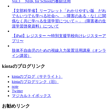
Vol.3 NHK for Schoolの番組活用
【文部科学省】リーフレット「わかりやすい版 だれ
でもいつでも学べる社会へ ～障害のある・なしに関
係なく共に学べる生涯学習について～」（障害者の生
涯学習啓発資料）について
【iPad】レジスター 〜特別支援学校向けレジスターア
プリ〜
肢体不自由児のための視線入力装置活用講座（オンラ
イン講習）
kintaのブログリンク
kintaのブログ（サテライト）
kintaのブログリンク（旧）
note
Twitter
マジカルトイボックス
お勧めリンク