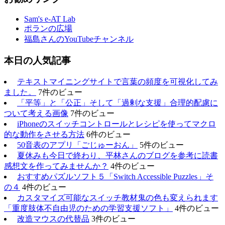
Sam's e-AT Lab
ポランの広場
福島さんのYouTubeチャンネル
本日の人気記事
テキストマイニングサイトで言葉の頻度を可視化してみ
ました。
7件のビュー
「平等」と「公正」そして「過剰な支援」合理的配慮に
ついて考える画像
7件のビュー
iPhoneのスイッチコントロールとレシピを使ってマクロ
的な動作をさせる方法
6件のビュー
50音表のアプリ「ごじゅーおん」
5件のビュー
夏休みも今日で終わり、平林さんのブログを参考に読書
感想文を作ってみませんか？
4件のビュー
おすすめパズルソフト５「Switch Accessible Puzzles」そ
の４
4件のビュー
カスタマイズ可能なスイッチ教材鬼の色も変えられます
「重度肢体不自由児のための学習支援ソフト」
4件のビュー
改造マウスの代替品
3件のビュー