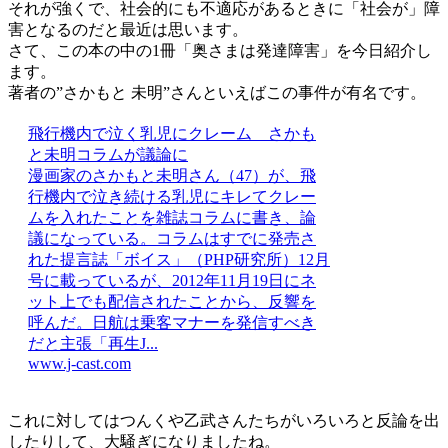
それが強くで、社会的にも不適応があるときに「社会が」障
害となるのだと最近は思います。
さて、この本の中の1冊「奥さまは発達障害」を今日紹介し
ます。
著者の”さかもと 未明”さんといえばこの事件が有名です。
飛行機内で泣く乳児にクレーム さかも
と未明コラムが議論に
漫画家のさかもと未明さん（47）が、飛
行機内で泣き続ける乳児にキレてクレー
ムを入れたことを雑誌コラムに書き、論
議になっている。コラムはすでに発売さ
れた提言誌「ボイス」（PHP研究所）12月
号に載っているが、2012年11月19日にネ
ット上でも配信されたことから、反響を
呼んだ。日航は乗客マナーを発信すべき
だと主張「再生J...
www.j-cast.com
これに対してはつんくや乙武さんたちがいろいろと反論を出
したりして、大騒ぎになりましたね。