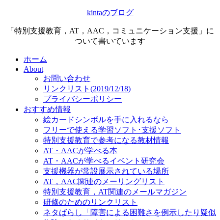
kintaのブログ
「特別支援教育，AT，AAC，コミュニケーション支援」に
ついて書いています
ホーム
About
お問い合わせ
リンクリスト(2019/12/18)
プライバシーポリシー
おすすめ情報
絵カードシンボルを手に入れるなら
フリーで使える学習ソフト･支援ソフト
特別支援教育で参考になる教材情報
AT・AACが学べる本
AT・AACが学べるイベント研究会
支援機器が常設展示されている場所
AT，AAC関連のメーリングリスト
特別支援教育，AT関連のメールマガジン
研修のためのリンクリスト
ネタばらし「障害による困難さを例示したり疑似