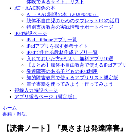
体験できるサイト」リスト
AT・AAC関係の本
AT・AAC関係の本（2020/04/05）
肢体不自由児のためのタブレットPCの活用
特別支援教育の実践情報サポートページ
iPad特設ページ
iPad、iPhoneアプリ一覧
iPadアプリを探す参考サイト
iPadで作れる教材作成アプリ一覧
入れておいた方がいい、無料アプリ10選
【まとめ】肢体不自由教育で使えるiPadアプリ
発達障害のある子どものiPad利用
知的障害教育で使えるアプリリスト暫定版
電子書籍を使ってみよう・作ってみよう
視線入力特設ページ
アプリ総合ページ（暫定版）
ホーム
書籍・雑誌
【読書ノート】『奥さまは発達障害』