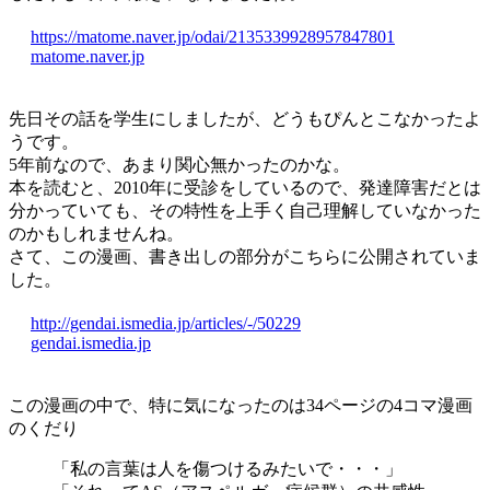
https://matome.naver.jp/odai/2135339928957847801
matome.naver.jp
先日その話を学生にしましたが、どうもぴんとこなかったよ
うです。
5年前なので、あまり関心無かったのかな。
本を読むと、2010年に受診をしているので、発達障害だとは
分かっていても、その特性を上手く自己理解していなかった
のかもしれませんね。
さて、この漫画、書き出しの部分がこちらに公開されていま
した。
http://gendai.ismedia.jp/articles/-/50229
gendai.ismedia.jp
この漫画の中で、特に気になったのは34ページの4コマ漫画
のくだり
「私の言葉は人を傷つけるみたいで・・・」