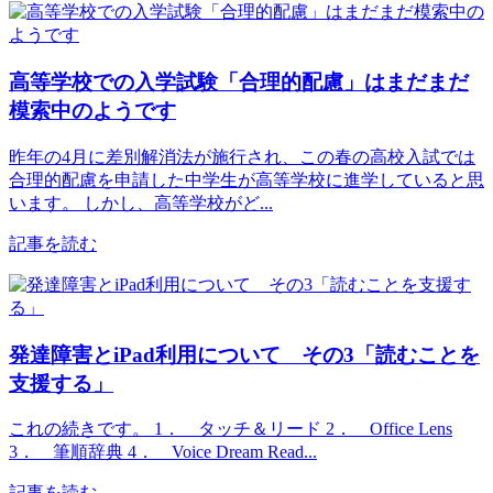
高等学校での入学試験「合理的配慮」はまだまだ
模索中のようです
昨年の4月に差別解消法が施行され、この春の高校入試では
合理的配慮を申請した中学生が高等学校に進学していると思
います。 しかし、高等学校がど...
記事を読む
発達障害とiPad利用について その3「読むことを
支援する」
これの続きです。 1． タッチ＆リード 2． Office Lens
3． 筆順辞典 4． Voice Dream Read...
記事を読む