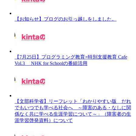
【お知らせ】ブログのお引っ越しをしました。
【7月25日】プログラミング教育×特別支援教育 Cafe
Vol.3 NHK for Schoolの番組活用
【文部科学省】リーフレット「わかりやすい版 だれ
でもいつでも学べる社会へ ～障害のある・なしに関
係なく共に学べる生涯学習について～」（障害者の生
涯学習啓発資料）について