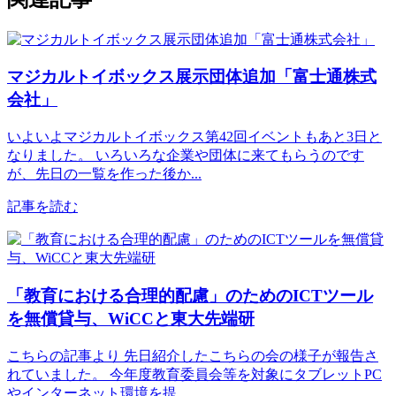
マジカルトイボックス展示団体追加「富士通株式
会社」
いよいよマジカルトイボックス第42回イベントもあと3日と
なりました。 いろいろな企業や団体に来てもらうのです
が、先日の一覧を作った後か...
記事を読む
「教育における合理的配慮」のためのICTツール
を無償貸与、WiCCと東大先端研
こちらの記事より 先日紹介したこちらの会の様子が報告さ
れていました。 今年度教育委員会等を対象にタブレットPC
やインターネット環境を提...