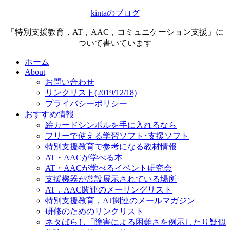
kintaのブログ
「特別支援教育，AT，AAC，コミュニケーション支援」に
ついて書いています
ホーム
About
お問い合わせ
リンクリスト(2019/12/18)
プライバシーポリシー
おすすめ情報
絵カードシンボルを手に入れるなら
フリーで使える学習ソフト･支援ソフト
特別支援教育で参考になる教材情報
AT・AACが学べる本
AT・AACが学べるイベント研究会
支援機器が常設展示されている場所
AT，AAC関連のメーリングリスト
特別支援教育，AT関連のメールマガジン
研修のためのリンクリスト
ネタばらし「障害による困難さを例示したり疑似