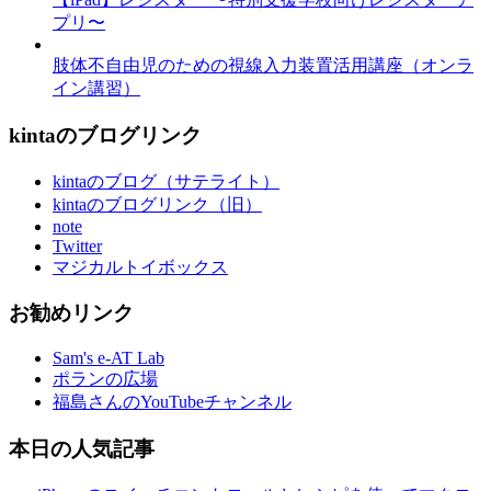
プリ〜
肢体不自由児のための視線入力装置活用講座（オンラ
イン講習）
kintaのブログリンク
kintaのブログ（サテライト）
kintaのブログリンク（旧）
note
Twitter
マジカルトイボックス
お勧めリンク
Sam's e-AT Lab
ポランの広場
福島さんのYouTubeチャンネル
本日の人気記事