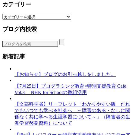
カテゴリー
カ
テ
ブログ内検索
ゴ
リ
ー
新着記事
【お知らせ】ブログのお引っ越しをしました。
【7月25日】プログラミング教育×特別支援教育 Cafe
Vol.3 NHK for Schoolの番組活用
【文部科学省】リーフレット「わかりやすい版 だれ
でもいつでも学べる社会へ ～障害のある・なしに関
係なく共に学べる生涯学習について～」（障害者の生
涯学習啓発資料）について
【iPad】レジスター 〜特別支援学校向けレジスターア