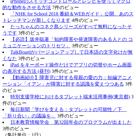
iPhoneのスイッチコントロールとレシピを使ってマクロ
的な動作をさせる方法
7件のビュー
「NHK for School 2018 番組＆WEBガイド」公開、あのス
トレッチマンが新しくなります
4件のビュー
たっちゃんのコネク島シリーズがすべて無料になったそ
うです
3件のビュー
【必読】坂井聡著「知的障害や発達障害のある人との コ
ミュニケーションのトリセツ」
3件のビュー
TalkBoardがバージョンアップして日本語の文字化けが無
くなた
3件のビュー
iPad をキーボード操作だけでアプリの切替やホーム画面
の表示する方法 (昼刊)
3件のビュー
【動画紹介】障害児に対する母親の愛の力：短編アニメ
ーション「イアン」が障害に対する認識を変えつつある
3件
のビュー
特別支援学校におけるタブレット端末活用事例(東京都)
3
件のビュー
毎日新聞「学びを支える：タブレットの可能性／下
「折り合い」の議論を」
3件のビュー
日本教育情報学会 第32回年会のプログラムが出ました
3件のビュー
（集計単位：1日）