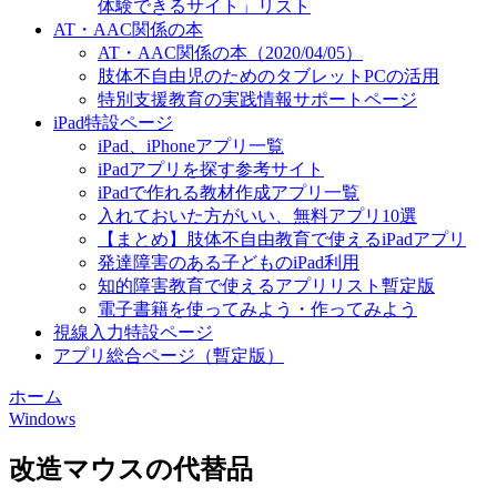
体験できるサイト」リスト
AT・AAC関係の本
AT・AAC関係の本（2020/04/05）
肢体不自由児のためのタブレットPCの活用
特別支援教育の実践情報サポートページ
iPad特設ページ
iPad、iPhoneアプリ一覧
iPadアプリを探す参考サイト
iPadで作れる教材作成アプリ一覧
入れておいた方がいい、無料アプリ10選
【まとめ】肢体不自由教育で使えるiPadアプリ
発達障害のある子どものiPad利用
知的障害教育で使えるアプリリスト暫定版
電子書籍を使ってみよう・作ってみよう
視線入力特設ページ
アプリ総合ページ（暫定版）
ホーム
Windows
改造マウスの代替品