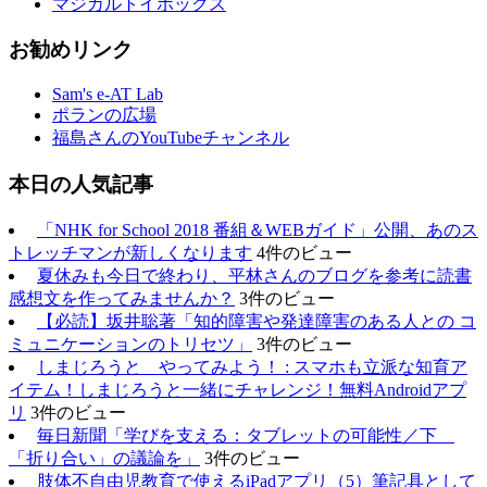
マジカルトイボックス
お勧めリンク
Sam's e-AT Lab
ポランの広場
福島さんのYouTubeチャンネル
本日の人気記事
「NHK for School 2018 番組＆WEBガイド」公開、あのス
トレッチマンが新しくなります
4件のビュー
夏休みも今日で終わり、平林さんのブログを参考に読書
感想文を作ってみませんか？
3件のビュー
【必読】坂井聡著「知的障害や発達障害のある人との コ
ミュニケーションのトリセツ」
3件のビュー
しまじろうと やってみよう！ : スマホも立派な知育ア
イテム！しまじろうと一緒にチャレンジ！無料Androidアプ
リ
3件のビュー
毎日新聞「学びを支える：タブレットの可能性／下
「折り合い」の議論を」
3件のビュー
肢体不自由児教育で使えるiPadアプリ（5）筆記具として