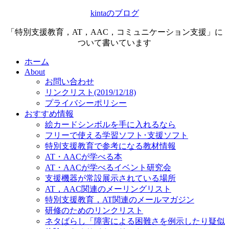
kintaのブログ
「特別支援教育，AT，AAC，コミュニケーション支援」に
ついて書いています
ホーム
About
お問い合わせ
リンクリスト(2019/12/18)
プライバシーポリシー
おすすめ情報
絵カードシンボルを手に入れるなら
フリーで使える学習ソフト･支援ソフト
特別支援教育で参考になる教材情報
AT・AACが学べる本
AT・AACが学べるイベント研究会
支援機器が常設展示されている場所
AT，AAC関連のメーリングリスト
特別支援教育，AT関連のメールマガジン
研修のためのリンクリスト
ネタばらし「障害による困難さを例示したり疑似