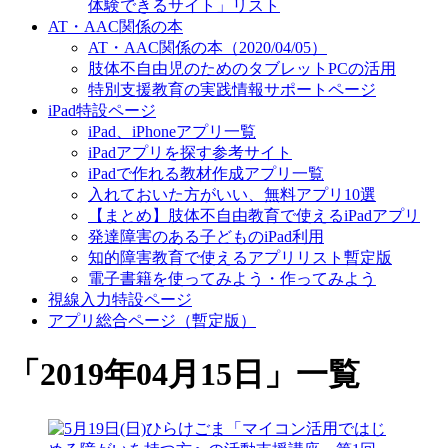
体験できるサイト」リスト
AT・AAC関係の本
AT・AAC関係の本（2020/04/05）
肢体不自由児のためのタブレットPCの活用
特別支援教育の実践情報サポートページ
iPad特設ページ
iPad、iPhoneアプリ一覧
iPadアプリを探す参考サイト
iPadで作れる教材作成アプリ一覧
入れておいた方がいい、無料アプリ10選
【まとめ】肢体不自由教育で使えるiPadアプリ
発達障害のある子どものiPad利用
知的障害教育で使えるアプリリスト暫定版
電子書籍を使ってみよう・作ってみよう
視線入力特設ページ
アプリ総合ページ（暫定版）
「
2019年04月15日
」
一覧