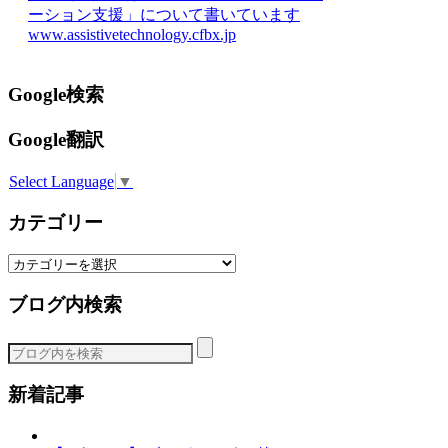
ーション支援」について書いています
www.assistivetechnology.cfbx.jp
Google検索
Google翻訳
Select Language
▼
カテゴリー
カ
テ
ブログ内検索
ゴ
リ
ー
新着記事