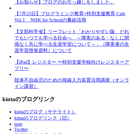
【お知らせ】ブログのお引っ越しをしました。
【7月25日】プログラミング教育×特別支援教育 Cafe
Vol.3 NHK for Schoolの番組活用
【文部科学省】リーフレット「わかりやすい版 だれ
でもいつでも学べる社会へ ～障害のある・なしに関
係なく共に学べる生涯学習について～」（障害者の生
涯学習啓発資料）について
【iPad】レジスター 〜特別支援学校向けレジスターア
プリ〜
肢体不自由児のための視線入力装置活用講座（オンラ
イン講習）
kintaのブログリンク
kintaのブログ（サテライト）
kintaのブログリンク（旧）
note
Twitter