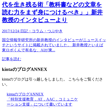
代を生き残る術「教科書などの文章を
読む力をまず身につけるべき」」新井
教授のインタビューより
2017/12/24
日記・コラム・つぶやき
国立情報学研究所の新井教授のインタビューがニュースイッ
チというサイトに掲載されていました。 新井教授といえば
東ロボくんで有名な、AIが東...
記事を読む
kintaのブログANNEX
kintaのブログは引っ越しをしました。 こちらをご覧くださ
い。
kintaのブログANNEX
「特別支援教育，AT，AAC，コミュニケ
ーション支援」について書いています