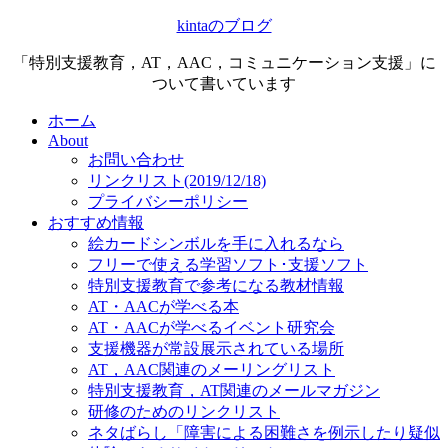
kintaのブログ
「特別支援教育，AT，AAC，コミュニケーション支援」に
ついて書いています
ホーム
About
お問い合わせ
リンクリスト(2019/12/18)
プライバシーポリシー
おすすめ情報
絵カードシンボルを手に入れるなら
フリーで使える学習ソフト･支援ソフト
特別支援教育で参考になる教材情報
AT・AACが学べる本
AT・AACが学べるイベント研究会
支援機器が常設展示されている場所
AT，AAC関連のメーリングリスト
特別支援教育，AT関連のメールマガジン
研修のためのリンクリスト
ネタばらし「障害による困難さを例示したり疑似