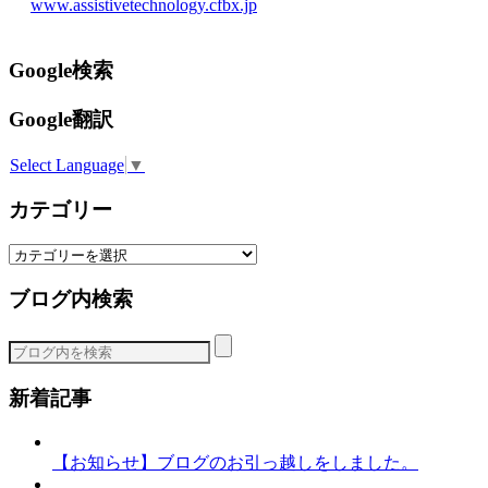
www.assistivetechnology.cfbx.jp
Google検索
Google翻訳
Select Language
▼
カテゴリー
カ
テ
ブログ内検索
ゴ
リ
ー
新着記事
【お知らせ】ブログのお引っ越しをしました。