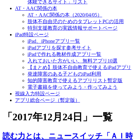
体験できるサイト」リスト
AT・AAC関係の本
AT・AAC関係の本（2020/04/05）
肢体不自由児のためのタブレットPCの活用
特別支援教育の実践情報サポートページ
iPad特設ページ
iPad、iPhoneアプリ一覧
iPadアプリを探す参考サイト
iPadで作れる教材作成アプリ一覧
入れておいた方がいい、無料アプリ10選
【まとめ】肢体不自由教育で使えるiPadアプリ
発達障害のある子どものiPad利用
知的障害教育で使えるアプリリスト暫定版
電子書籍を使ってみよう・作ってみよう
視線入力特設ページ
アプリ総合ページ（暫定版）
「
2017年12月24日
」
一覧
読む力とは、ニュースイッチ「ＡＩ時