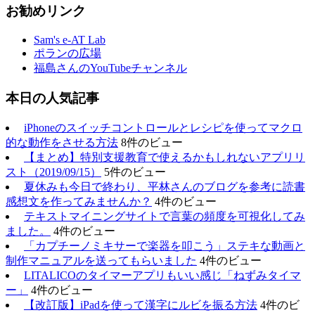
お勧めリンク
Sam's e-AT Lab
ポランの広場
福島さんのYouTubeチャンネル
本日の人気記事
iPhoneのスイッチコントロールとレシピを使ってマクロ
的な動作をさせる方法
8件のビュー
【まとめ】特別支援教育で使えるかもしれないアプリリ
スト（2019/09/15）
5件のビュー
夏休みも今日で終わり、平林さんのブログを参考に読書
感想文を作ってみませんか？
4件のビュー
テキストマイニングサイトで言葉の頻度を可視化してみ
ました。
4件のビュー
「カプチーノミキサーで楽器を叩こう」ステキな動画と
制作マニュアルを送ってもらいました
4件のビュー
LITALICOのタイマーアプリもいい感じ「ねずみタイマ
ー」
4件のビュー
【改訂版】iPadを使って漢字にルビを振る方法
4件のビ