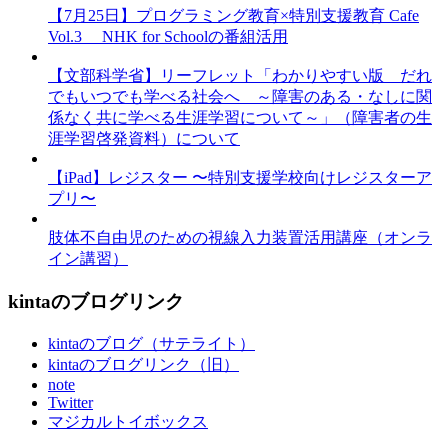
【7月25日】プログラミング教育×特別支援教育 Cafe
Vol.3 NHK for Schoolの番組活用
【文部科学省】リーフレット「わかりやすい版 だれ
でもいつでも学べる社会へ ～障害のある・なしに関
係なく共に学べる生涯学習について～」（障害者の生
涯学習啓発資料）について
【iPad】レジスター 〜特別支援学校向けレジスターア
プリ〜
肢体不自由児のための視線入力装置活用講座（オンラ
イン講習）
kintaのブログリンク
kintaのブログ（サテライト）
kintaのブログリンク（旧）
note
Twitter
マジカルトイボックス