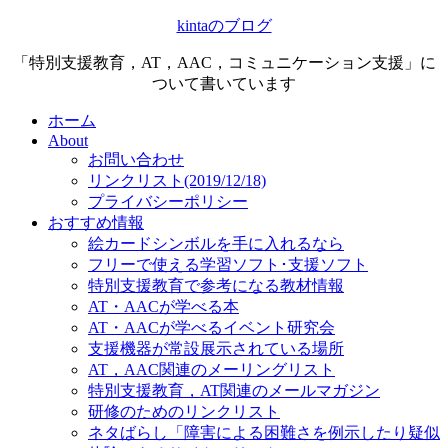
kintaのブログ
「特別支援教育，AT，AAC，コミュニケーション支援」に
ついて書いています
ホーム
About
お問い合わせ
リンクリスト(2019/12/18)
プライバシーポリシー
おすすめ情報
絵カードシンボルを手に入れるなら
フリーで使える学習ソフト･支援ソフト
特別支援教育で参考になる教材情報
AT・AACが学べる本
AT・AACが学べるイベント研究会
支援機器が常設展示されている場所
AT，AAC関連のメーリングリスト
特別支援教育，AT関連のメールマガジン
研修のためのリンクリスト
ネタばらし「障害による困難さを例示したり疑似