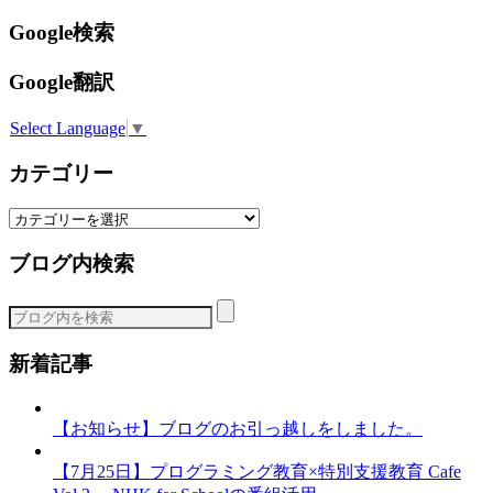
Google検索
Google翻訳
Select Language
▼
カテゴリー
カ
テ
ブログ内検索
ゴ
リ
ー
新着記事
【お知らせ】ブログのお引っ越しをしました。
【7月25日】プログラミング教育×特別支援教育 Cafe