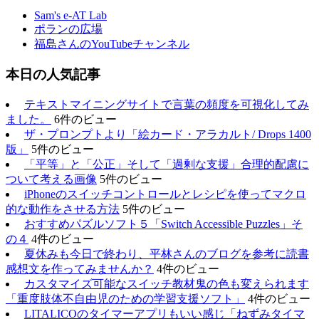
Sam's e-AT Lab
ポランの広場
福島さんのYouTubeチャンネル
本日の人気記事
テキストマイニングサイトで言葉の頻度を可視化してみ
ました。
6件のビュー
ザ・プロンプトより「絵カード・アラカルト/ Drops 1400
版」
5件のビュー
「平等」と「公正」そして「過剰な支援」合理的配慮に
ついて考える画像
5件のビュー
iPhoneのスイッチコントロールとレシピを使ってマクロ
的な動作をさせる方法
5件のビュー
おすすめパズルソフト５「Switch Accessible Puzzles」そ
の４
4件のビュー
夏休みも今日で終わり、平林さんのブログを参考に読書
感想文を作ってみませんか？
4件のビュー
カスタマイズ可能なスイッチ教材鬼の色も変えられます
「重度肢体不自由児のための学習支援ソフト」
4件のビュー
LITALICOのタイマーアプリもいい感じ「ねずみタイマ