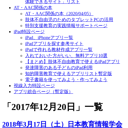
体験できるサイト」リスト
AT・AAC関係の本
AT・AAC関係の本（2020/04/05）
肢体不自由児のためのタブレットPCの活用
特別支援教育の実践情報サポートページ
iPad特設ページ
iPad、iPhoneアプリ一覧
iPadアプリを探す参考サイト
iPadで作れる教材作成アプリ一覧
入れておいた方がいい、無料アプリ10選
【まとめ】肢体不自由教育で使えるiPadアプリ
発達障害のある子どものiPad利用
知的障害教育で使えるアプリリスト暫定版
電子書籍を使ってみよう・作ってみよう
視線入力特設ページ
アプリ総合ページ（暫定版）
「
2017年12月20日
」
一覧
2018年3月17日（土）日本教育情報学会