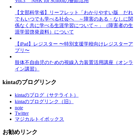
Vol.3 NHK for Schoolの番組活用
【文部科学省】リーフレット「わかりやすい版 だれ
でもいつでも学べる社会へ ～障害のある・なしに関
係なく共に学べる生涯学習について～」（障害者の生
涯学習啓発資料）について
【iPad】レジスター 〜特別支援学校向けレジスターア
プリ〜
肢体不自由児のための視線入力装置活用講座（オンラ
イン講習）
kintaのブログリンク
kintaのブログ（サテライト）
kintaのブログリンク（旧）
note
Twitter
マジカルトイボックス
お勧めリンク