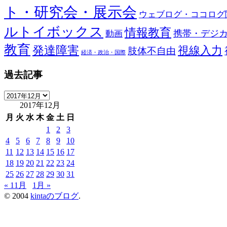
ト・研究会・展示会
ウェブログ・ココログ
ルトイボックス
情報教育
携帯・デジ
動画
教育
発達障害
視線入力
肢体不自由
経済・政治・国際
過去記事
過
2017年12月
去
記
月
火
水
木
金
土
日
事
1
2
3
4
5
6
7
8
9
10
11
12
13
14
15
16
17
18
19
20
21
22
23
24
25
26
27
28
29
30
31
« 11月
1月 »
© 2004
kintaのブログ
.