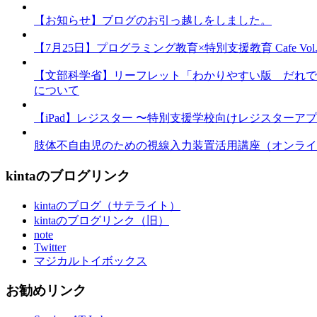
【お知らせ】ブログのお引っ越しをしました。
【7月25日】プログラミング教育×特別支援教育 Cafe Vol.3 
【文部科学省】リーフレット「わかりやすい版 だれで
について
【iPad】レジスター 〜特別支援学校向けレジスターア
肢体不自由児のための視線入力装置活用講座（オンライ
kintaのブログリンク
kintaのブログ（サテライト）
kintaのブログリンク（旧）
note
Twitter
マジカルトイボックス
お勧めリンク