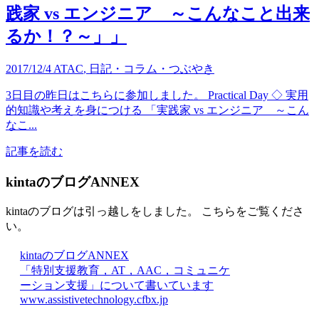
践家 vs エンジニア ～こんなこと出来
るか！？～」」
2017/12/4
ATAC
,
日記・コラム・つぶやき
3日目の昨日はこちらに参加しました。 Practical Day ◇ 実用
的知識や考えを身につける 「実践家 vs エンジニア ～こん
なこ...
記事を読む
kintaのブログANNEX
kintaのブログは引っ越しをしました。 こちらをご覧くださ
い。
kintaのブログANNEX
「特別支援教育，AT，AAC，コミュニケ
ーション支援」について書いています
www.assistivetechnology.cfbx.jp