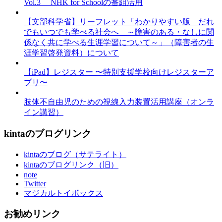
Vol.3 NHK for Schoolの番組活用
【文部科学省】リーフレット「わかりやすい版 だれ
でもいつでも学べる社会へ ～障害のある・なしに関
係なく共に学べる生涯学習について～」（障害者の生
涯学習啓発資料）について
【iPad】レジスター 〜特別支援学校向けレジスターア
プリ〜
肢体不自由児のための視線入力装置活用講座（オンラ
イン講習）
kintaのブログリンク
kintaのブログ（サテライト）
kintaのブログリンク（旧）
note
Twitter
マジカルトイボックス
お勧めリンク