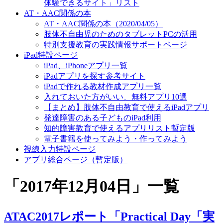
体験できるサイト」リスト
AT・AAC関係の本
AT・AAC関係の本（2020/04/05）
肢体不自由児のためのタブレットPCの活用
特別支援教育の実践情報サポートページ
iPad特設ページ
iPad、iPhoneアプリ一覧
iPadアプリを探す参考サイト
iPadで作れる教材作成アプリ一覧
入れておいた方がいい、無料アプリ10選
【まとめ】肢体不自由教育で使えるiPadアプリ
発達障害のある子どものiPad利用
知的障害教育で使えるアプリリスト暫定版
電子書籍を使ってみよう・作ってみよう
視線入力特設ページ
アプリ総合ページ（暫定版）
「
2017年12月04日
」
一覧
ATAC2017レポート「Practical Day「実