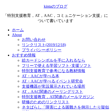
kintaのブログ
「特別支援教育，AT，AAC，コミュニケーション支援」に
ついて書いています
ホーム
About
お問い合わせ
リンクリスト(2019/12/18)
プライバシーポリシー
おすすめ情報
絵カードシンボルを手に入れるなら
フリーで使える学習ソフト･支援ソフト
特別支援教育で参考になる教材情報
AT・AACが学べる本
AT・AACが学べるイベント研究会
支援機器が常設展示されている場所
AT，AAC関連のメーリングリスト
特別支援教育，AT関連のメールマガジン
研修のためのリンクリスト
ネタばらし「障害による困難さを例示したり疑似