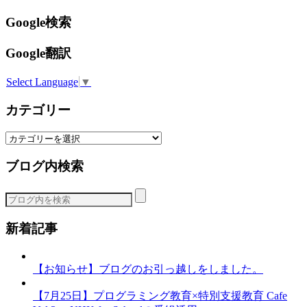
Google検索
Google翻訳
Select Language
▼
カテゴリー
カ
テ
ブログ内検索
ゴ
リ
ー
新着記事
【お知らせ】ブログのお引っ越しをしました。
【7月25日】プログラミング教育×特別支援教育 Cafe