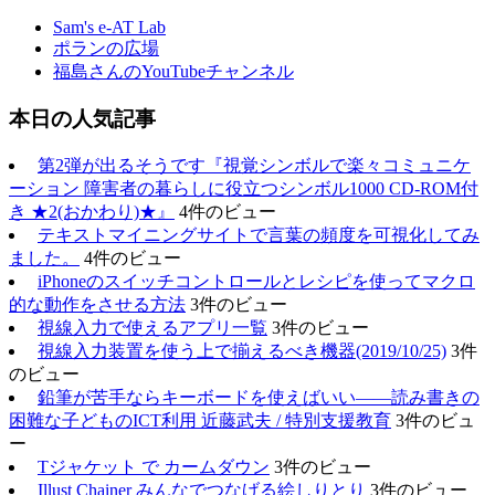
Sam's e-AT Lab
ポランの広場
福島さんのYouTubeチャンネル
本日の人気記事
第2弾が出るそうです『視覚シンボルで楽々コミュニケ
ーション 障害者の暮らしに役立つシンボル1000 CD-ROM付
き ★2(おかわり)★』
4件のビュー
テキストマイニングサイトで言葉の頻度を可視化してみ
ました。
4件のビュー
iPhoneのスイッチコントロールとレシピを使ってマクロ
的な動作をさせる方法
3件のビュー
視線入力で使えるアプリ一覧
3件のビュー
視線入力装置を使う上で揃えるべき機器(2019/10/25)
3件
のビュー
鉛筆が苦手ならキーボードを使えばいい――読み書きの
困難な子どものICT利用 近藤武夫 / 特別支援教育
3件のビュ
ー
Tジャケット で カームダウン
3件のビュー
Illust Chainer みんなでつなげる絵しりとり
3件のビュー