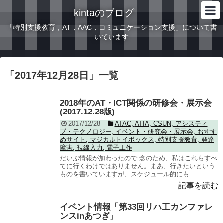
kintaのブログ
「特別支援教育，AT，AAC，コミュニケーション支援」について書
いています
「
2017年12月28日
」
一覧
2018年のAT・ICT関係の研修会・展示会
(2017.12.28版)
2017/12/28
ATAC
,
ATIA
,
CSUN
,
アシスティ
ブ・テクノロジー
,
イベント・研究会・展示会
,
おすす
めサイト
,
マジカルトイボックス
,
特別支援教育
,
発達
障害
,
視線入力
,
電子工作
だいぶ情報が加わったので 念のため、私はこれらすべ
てに行くわけではありません。まあ、行きたいという
ものを書いていますが、スケジュール的にも...
記事を読む
イベント情報「第33回リハ工カンファレ
ンスinあつぎ」