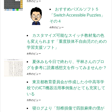
5件のビュー
おすすめパズルソフト５
「Switch Accessible Puzzles」
その４
4件のビュー
カスタマイズ可能なスイッチ教材鬼の色
も変えられます「重度肢体不自由児のための
学習支援ソフト」
4件のビュー
夏休みも今日で終わり、平林さんのブロ
グを参考に読書感想文を作ってみませんか？
4件のビュー
東京都教育委員会が作成した小中高等学
校でのICT機器活用事例集がとても充実して
いる
3件のビュー
寝ログより「頚椎損傷で四肢麻痺の僕が