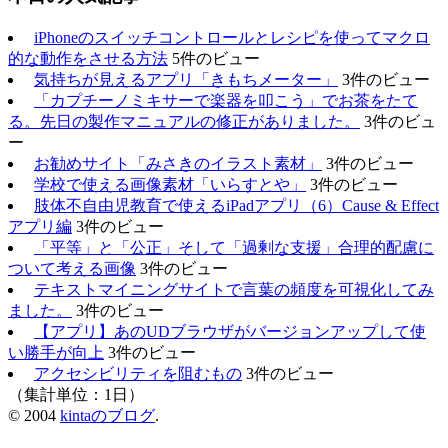
iPhoneのスイッチコントロールとレシピを使ってマクロ
的な動作をさせる方法
5件のビュー
気持ちが見えるアプリ「きもちメーター」
3件のビュー
「カプチーノミキサーで楽器を叩こう」でお茶をたて
る。先日の製作マニュアルの修正がありました。
3件のビュ
ー
お勧めサイト「みさきのイラスト素材」
3件のビュー
学校で使える画像素材「いらすとや」
3件のビュー
肢体不自由児教育で使えるiPadアプリ（6）Cause & Effect
アプリ編
3件のビュー
「平等」と「公正」そして「過剰な支援」合理的配慮に
ついて考える画像
3件のビュー
テキストマイニングサイトで言葉の頻度を可視化してみ
ました。
3件のビュー
【アプリ】あのUDブラウザがバージョンアップして使
い勝手が向上
3件のビュー
アクセシビリティを阻むもの
3件のビュー
（集計単位：1日）
© 2004
kintaのブログ
.