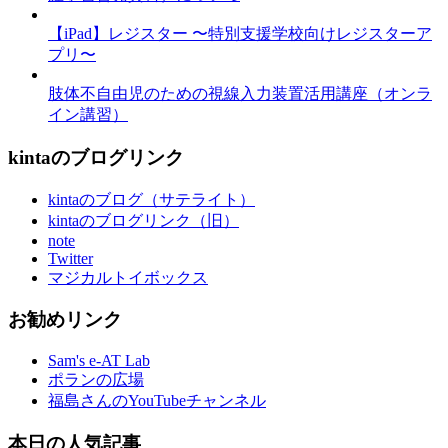
【iPad】レジスター 〜特別支援学校向けレジスターア
プリ〜
肢体不自由児のための視線入力装置活用講座（オンラ
イン講習）
kintaのブログリンク
kintaのブログ（サテライト）
kintaのブログリンク（旧）
note
Twitter
マジカルトイボックス
お勧めリンク
Sam's e-AT Lab
ポランの広場
福島さんのYouTubeチャンネル
本日の人気記事