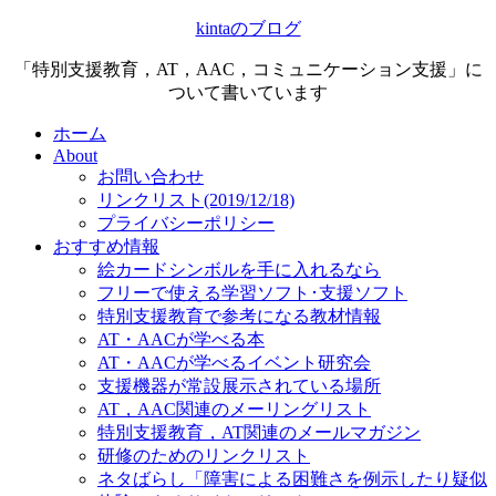
kintaのブログ
「特別支援教育，AT，AAC，コミュニケーション支援」に
ついて書いています
ホーム
About
お問い合わせ
リンクリスト(2019/12/18)
プライバシーポリシー
おすすめ情報
絵カードシンボルを手に入れるなら
フリーで使える学習ソフト･支援ソフト
特別支援教育で参考になる教材情報
AT・AACが学べる本
AT・AACが学べるイベント研究会
支援機器が常設展示されている場所
AT，AAC関連のメーリングリスト
特別支援教育，AT関連のメールマガジン
研修のためのリンクリスト
ネタばらし「障害による困難さを例示したり疑似