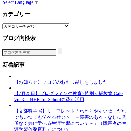
Select Language
▼
カテゴリー
カ
テ
ブログ内検索
ゴ
リ
ー
新着記事
【お知らせ】ブログのお引っ越しをしました。
【7月25日】プログラミング教育×特別支援教育 Cafe
Vol.3 NHK for Schoolの番組活用
【文部科学省】リーフレット「わかりやすい版 だれ
でもいつでも学べる社会へ ～障害のある・なしに関
係なく共に学べる生涯学習について～」（障害者の生
涯学習啓発資料）について