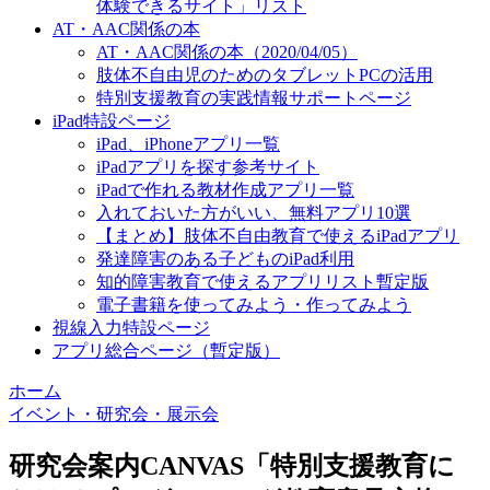
体験できるサイト」リスト
AT・AAC関係の本
AT・AAC関係の本（2020/04/05）
肢体不自由児のためのタブレットPCの活用
特別支援教育の実践情報サポートページ
iPad特設ページ
iPad、iPhoneアプリ一覧
iPadアプリを探す参考サイト
iPadで作れる教材作成アプリ一覧
入れておいた方がいい、無料アプリ10選
【まとめ】肢体不自由教育で使えるiPadアプリ
発達障害のある子どものiPad利用
知的障害教育で使えるアプリリスト暫定版
電子書籍を使ってみよう・作ってみよう
視線入力特設ページ
アプリ総合ページ（暫定版）
ホーム
イベント・研究会・展示会
研究会案内CANVAS「特別支援教育に