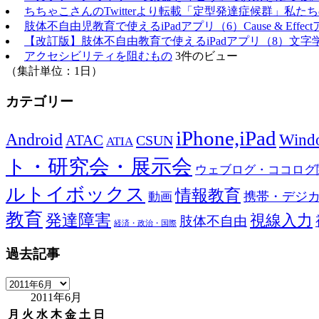
ちちゃこさんのTwitterより転載「定型発達症候群」私
肢体不自由児教育で使えるiPadアプリ（6）Cause & Effec
【改訂版】肢体不自由教育で使えるiPadアプリ（8）文字
アクセシビリティを阻むもの
3件のビュー
（集計単位：1日）
カテゴリー
iPhone,iPad
Android
Wind
ATAC
CSUN
ATIA
ト・研究会・展示会
ウェブログ・ココログ
ルトイボックス
情報教育
携帯・デジ
動画
教育
発達障害
視線入力
肢体不自由
経済・政治・国際
過去記事
過
2011年6月
去
記
月
火
水
木
金
土
日