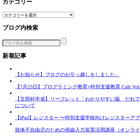
カテゴリー
カ
テ
ブログ内検索
ゴ
リ
ー
新着記事
【お知らせ】ブログのお引っ越しをしました。
【7月25日】プログラミング教育×特別支援教育 Cafe Vol.3 
【文部科学省】リーフレット「わかりやすい版 だれで
について
【iPad】レジスター 〜特別支援学校向けレジスターア
肢体不自由児のための視線入力装置活用講座（オンライ