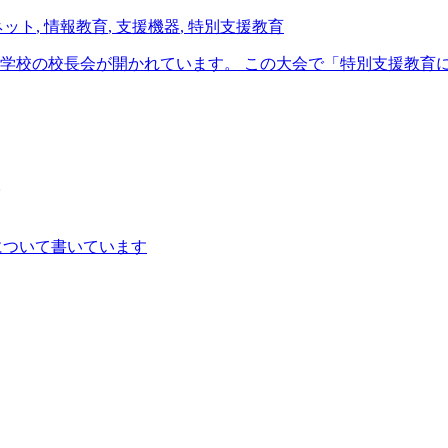
ネット
,
情報教育
,
支援機器
,
特別支援教育
学校の校長会が開かれています。 この大会で「特別支援教育に 
。
について書いています