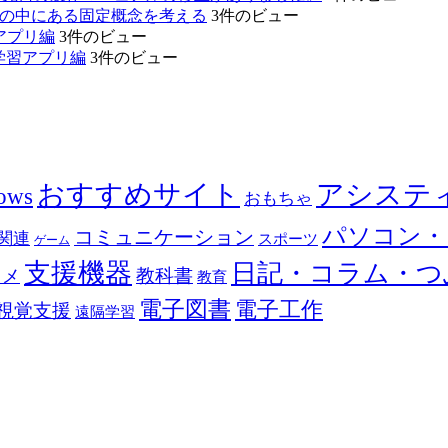
たちの中にある固定概念を考える
3件のビュー
tアプリ編
3件のビュー
学習アプリ編
3件のビュー
おすすめサイト
アシステ
ows
おもちゃ
パソコン・
コミュニケーション
関連
スポーツ
ゲーム
支援機器
日記・コラム・つ
教科書
カメ
教育
電子図書
電子工作
視覚支援
遠隔学習