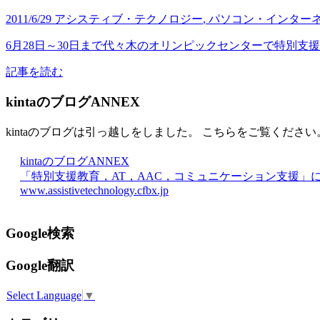
2011/6/29
アシスティブ・テクノロジー
,
パソコン・インター
6月28日～30日まで代々木のオリンピックセンターで特別支援
記事を読む
kintaのブログANNEX
kintaのブログは引っ越しをしました。 こちらをご覧ください
kintaのブログANNEX
「特別支援教育，AT，AAC，コミュニケーション支援」
www.assistivetechnology.cfbx.jp
Google検索
Google翻訳
Select Language
▼