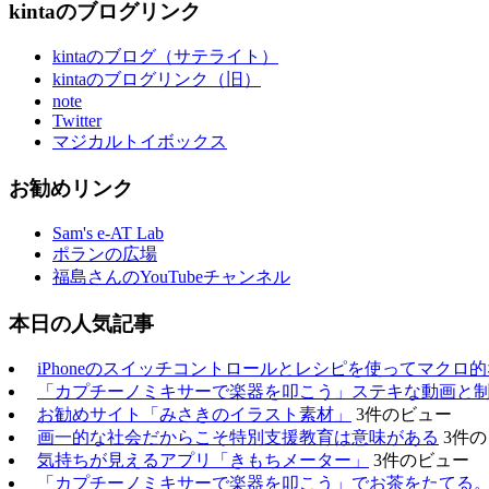
kintaのブログリンク
kintaのブログ（サテライト）
kintaのブログリンク（旧）
note
Twitter
マジカルトイボックス
お勧めリンク
Sam's e-AT Lab
ポランの広場
福島さんのYouTubeチャンネル
本日の人気記事
iPhoneのスイッチコントロールとレシピを使ってマクロ
「カプチーノミキサーで楽器を叩こう」ステキな動画と
お勧めサイト「みさきのイラスト素材」
3件のビュー
画一的な社会だからこそ特別支援教育は意味がある
3件
気持ちが見えるアプリ「きもちメーター」
3件のビュー
「カプチーノミキサーで楽器を叩こう」でお茶をたてる