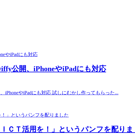
iffy公開、iPhoneやiPadにも対応
開、iPhoneやiPadにも対応 試しにむかし作ってもらった...
 ＩＣＴ活用を！」というパンフを配りま