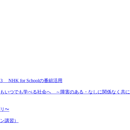
NHK for Schoolの番組活用
もいつでも学べる社会へ ～障害のある・なしに関係なく共に
プリ〜
ン講習）