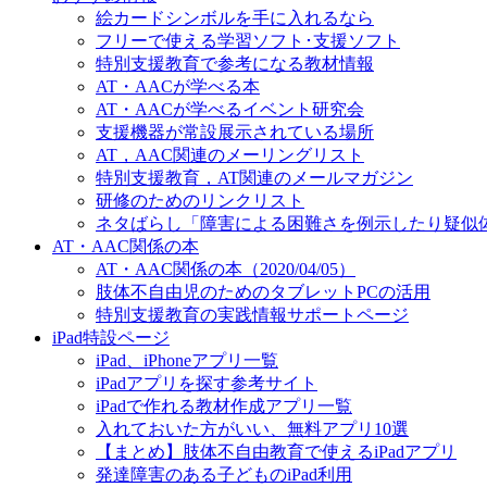
絵カードシンボルを手に入れるなら
フリーで使える学習ソフト･支援ソフト
特別支援教育で参考になる教材情報
AT・AACが学べる本
AT・AACが学べるイベント研究会
支援機器が常設展示されている場所
AT，AAC関連のメーリングリスト
特別支援教育，AT関連のメールマガジン
研修のためのリンクリスト
ネタばらし「障害による困難さを例示したり疑似
AT・AAC関係の本
AT・AAC関係の本（2020/04/05）
肢体不自由児のためのタブレットPCの活用
特別支援教育の実践情報サポートページ
iPad特設ページ
iPad、iPhoneアプリ一覧
iPadアプリを探す参考サイト
iPadで作れる教材作成アプリ一覧
入れておいた方がいい、無料アプリ10選
【まとめ】肢体不自由教育で使えるiPadアプリ
発達障害のある子どものiPad利用