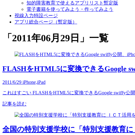
知的障害教育で使えるアプリリスト暫定版
電子書籍を使ってみよう・作ってみよう
視線入力特設ページ
アプリ総合ページ（暫定版）
「
2011年06月29日
」
一覧
FLASHをHTML5に変換できるGoogle sw
2011/6/29
iPhone,iPad
これはすごい FLASHをHTML5に変換できるGoogle swiffy公
記事を読む
全国の特別支援学校に「特別支援教育に