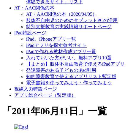
体験できるサイト」リスト
AT・AAC関係の本
AT・AAC関係の本（2020/04/05）
肢体不自由児のためのタブレットPCの活用
特別支援教育の実践情報サポートページ
iPad特設ページ
iPad、iPhoneアプリ一覧
iPadアプリを探す参考サイト
iPadで作れる教材作成アプリ一覧
入れておいた方がいい、無料アプリ10選
【まとめ】肢体不自由教育で使えるiPadアプリ
発達障害のある子どものiPad利用
知的障害教育で使えるアプリリスト暫定版
電子書籍を使ってみよう・作ってみよう
視線入力特設ページ
アプリ総合ページ（暫定版）
「
2011年06月11日
」
一覧