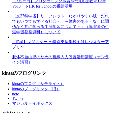
【7月25日】プログラミング教育×特別支援教育 Cafe
Vol.3 NHK for Schoolの番組活用
【文部科学省】リーフレット「わかりやすい版 だれ
でもいつでも学べる社会へ ～障害のある・なしに関
係なく共に学べる生涯学習について～」（障害者の生
涯学習啓発資料）について
【iPad】レジスター 〜特別支援学校向けレジスターア
プリ〜
肢体不自由児のための視線入力装置活用講座（オンラ
イン講習）
kintaのブログリンク
kintaのブログ（サテライト）
kintaのブログリンク（旧）
note
Twitter
マジカルトイボックス