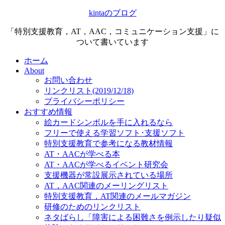
kintaのブログ
「特別支援教育，AT，AAC，コミュニケーション支援」に
ついて書いています
ホーム
About
お問い合わせ
リンクリスト(2019/12/18)
プライバシーポリシー
おすすめ情報
絵カードシンボルを手に入れるなら
フリーで使える学習ソフト･支援ソフト
特別支援教育で参考になる教材情報
AT・AACが学べる本
AT・AACが学べるイベント研究会
支援機器が常設展示されている場所
AT，AAC関連のメーリングリスト
特別支援教育，AT関連のメールマガジン
研修のためのリンクリスト
ネタばらし「障害による困難さを例示したり疑似