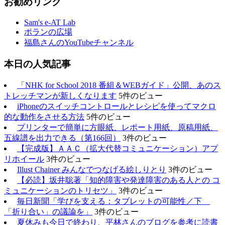
お勧めリンク
Sam's e-AT Lab
ポランの広場
福島さんのYouTubeチャンネル
本日の人気記事
「NHK for School 2018 番組＆WEBガイド」公開、あのス
トレッチマンが新しくなります
5件のビュー
iPhoneのスイッチコントロールとレシピを使ってマクロ
的な動作をさせる方法
5件のビュー
プリンターで簡単に方眼紙、レポート用紙、原稿用紙、
五線譜を出力できる（第166回）
3件のビュー
【完成版】ＡＡＣ（拡大代替コミュニケーション）アプ
リホイール
3件のビュー
Illust Chainer みんなでつなげる絵しりとり
3件のビュー
【必読】坂井聡著「知的障害や発達障害のある人との コ
ミュニケーションのトリセツ」
3件のビュー
毎日新聞「学びを支える：タブレットの可能性／下
「折り合い」の議論を」
3件のビュー
夏休みも今日で終わり、平林さんのブログを参考に読書