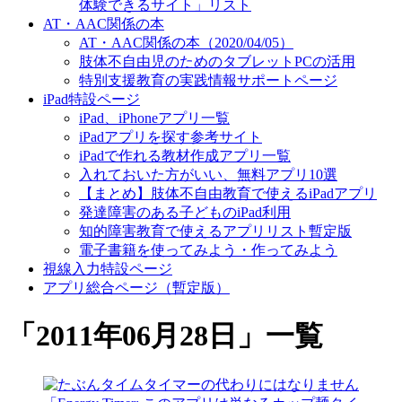
体験できるサイト」リスト
AT・AAC関係の本
AT・AAC関係の本（2020/04/05）
肢体不自由児のためのタブレットPCの活用
特別支援教育の実践情報サポートページ
iPad特設ページ
iPad、iPhoneアプリ一覧
iPadアプリを探す参考サイト
iPadで作れる教材作成アプリ一覧
入れておいた方がいい、無料アプリ10選
【まとめ】肢体不自由教育で使えるiPadアプリ
発達障害のある子どものiPad利用
知的障害教育で使えるアプリリスト暫定版
電子書籍を使ってみよう・作ってみよう
視線入力特設ページ
アプリ総合ページ（暫定版）
「
2011年06月28日
」
一覧