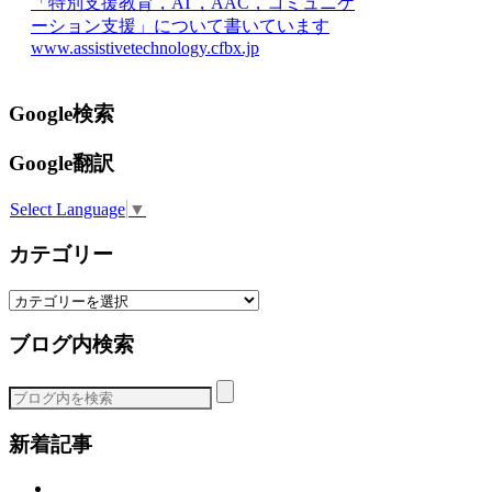
「特別支援教育，AT，AAC，コミュニケ
ーション支援」について書いています
www.assistivetechnology.cfbx.jp
Google検索
Google翻訳
Select Language
▼
カテゴリー
カ
テ
ブログ内検索
ゴ
リ
ー
新着記事