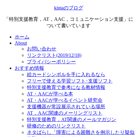
kintaのブログ
「特別支援教育，AT，AAC，コミュニケーション支援」に
ついて書いています
ホーム
About
お問い合わせ
リンクリスト(2019/12/18)
プライバシーポリシー
おすすめ情報
絵カードシンボルを手に入れるなら
フリーで使える学習ソフト･支援ソフト
特別支援教育で参考になる教材情報
AT・AACが学べる本
AT・AACが学べるイベント研究会
支援機器が常設展示されている場所
AT，AAC関連のメーリングリスト
特別支援教育，AT関連のメールマガジン
研修のためのリンクリスト
ネタばらし「障害による困難さを例示したり疑似