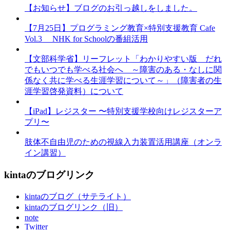
【お知らせ】ブログのお引っ越しをしました。
【7月25日】プログラミング教育×特別支援教育 Cafe
Vol.3 NHK for Schoolの番組活用
【文部科学省】リーフレット「わかりやすい版 だれ
でもいつでも学べる社会へ ～障害のある・なしに関
係なく共に学べる生涯学習について～」（障害者の生
涯学習啓発資料）について
【iPad】レジスター 〜特別支援学校向けレジスターア
プリ〜
肢体不自由児のための視線入力装置活用講座（オンラ
イン講習）
kintaのブログリンク
kintaのブログ（サテライト）
kintaのブログリンク（旧）
note
Twitter