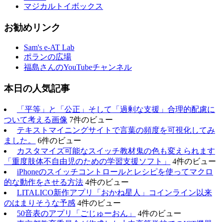
マジカルトイボックス
お勧めリンク
Sam's e-AT Lab
ポランの広場
福島さんのYouTubeチャンネル
本日の人気記事
「平等」と「公正」そして「過剰な支援」合理的配慮に
ついて考える画像
7件のビュー
テキストマイニングサイトで言葉の頻度を可視化してみ
ました。
6件のビュー
カスタマイズ可能なスイッチ教材鬼の色も変えられます
「重度肢体不自由児のための学習支援ソフト」
4件のビュー
iPhoneのスイッチコントロールとレシピを使ってマクロ
的な動作をさせる方法
4件のビュー
LITALICO新作アプリ「おかね星人」コインライン以来
のはまりそうな予感
4件のビュー
50音表のアプリ「ごじゅーおん」
4件のビュー