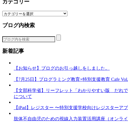
カテゴリー
カ
テ
ブログ内検索
ゴ
リ
ー
新着記事
【お知らせ】ブログのお引っ越しをしました。
【7月25日】プログラミング教育×特別支援教育 Cafe Vol.3 
【文部科学省】リーフレット「わかりやすい版 だれで
について
【iPad】レジスター 〜特別支援学校向けレジスターア
肢体不自由児のための視線入力装置活用講座（オンライ