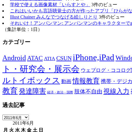
学校で使える画像素材「いらすとや」
3件のビュー
これはいいかも言語聴覚士の方が作ったアプリ「ひらが
Illust Chainer みんなでつなげる絵しりとり
3件のビュー
それいけ！アンパンマン: アンパンマンのキャラクターで
（集計単位：1日）
カテゴリー
iPhone,iPad
Android
Wind
ATAC
CSUN
ATIA
ト・研究会・展示会
ウェブログ・ココログ
ルトイボックス
情報教育
携帯・デジ
動画
教育
発達障害
視線入力
肢体不自由
経済・政治・国際
過去記事
過
2011年6月
去
記
月
火
水
木
金
土
日