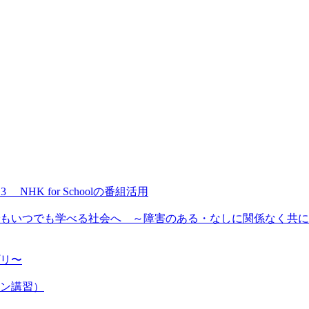
NHK for Schoolの番組活用
もいつでも学べる社会へ ～障害のある・なしに関係なく共に
プリ〜
ン講習）