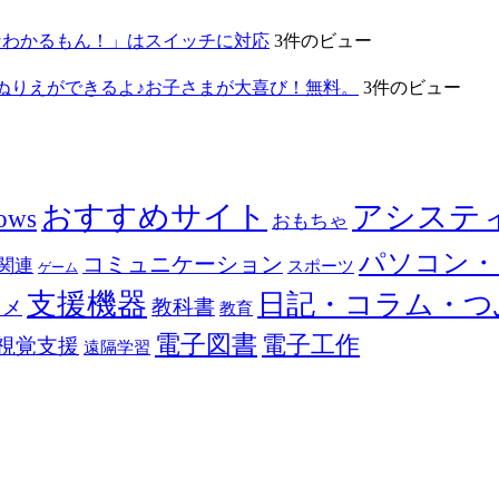
なわかるもん！」はスイッチに対応
3件のビュー
ぬりえができるよ♪お子さまが大喜び！無料。
3件のビュー
おすすめサイト
アシステ
ows
おもちゃ
パソコン・
コミュニケーション
関連
スポーツ
ゲーム
支援機器
日記・コラム・つ
教科書
カメ
教育
電子図書
電子工作
視覚支援
遠隔学習