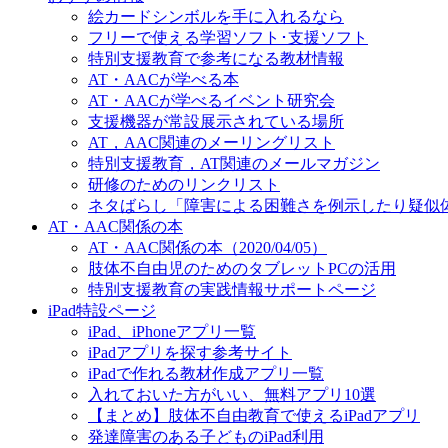
絵カードシンボルを手に入れるなら
フリーで使える学習ソフト･支援ソフト
特別支援教育で参考になる教材情報
AT・AACが学べる本
AT・AACが学べるイベント研究会
支援機器が常設展示されている場所
AT，AAC関連のメーリングリスト
特別支援教育，AT関連のメールマガジン
研修のためのリンクリスト
ネタばらし「障害による困難さを例示したり疑似
AT・AAC関係の本
AT・AAC関係の本（2020/04/05）
肢体不自由児のためのタブレットPCの活用
特別支援教育の実践情報サポートページ
iPad特設ページ
iPad、iPhoneアプリ一覧
iPadアプリを探す参考サイト
iPadで作れる教材作成アプリ一覧
入れておいた方がいい、無料アプリ10選
【まとめ】肢体不自由教育で使えるiPadアプリ
発達障害のある子どものiPad利用