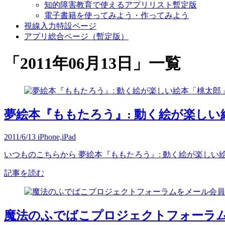
知的障害教育で使えるアプリリスト暫定版
電子書籍を使ってみよう・作ってみよう
視線入力特設ページ
アプリ総合ページ（暫定版）
「
2011年06月13日
」
一覧
夢絵本『ももたろう』: 動く絵が楽し
2011/6/13
iPhone,iPad
いつものこちらから 夢絵本『ももたろう』: 動く絵が楽しい
記事を読む
魔法のふでばこプロジェクトフォーラ