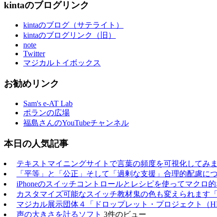
kintaのブログリンク
kintaのブログ（サテライト）
kintaのブログリンク（旧）
note
Twitter
マジカルトイボックス
お勧めリンク
Sam's e-AT Lab
ポランの広場
福島さんのYouTubeチャンネル
本日の人気記事
テキストマイニングサイトで言葉の頻度を可視化してみ
「平等」と「公正」そして「過剰な支援」合理的配慮に
iPhoneのスイッチコントロールとレシピを使ってマクロ
カスタマイズ可能なスイッチ教材鬼の色も変えられます
マジカル展示団体４「ドロップレット・プロジェクト（H
声の大きさを計るソフト
3件のビュー