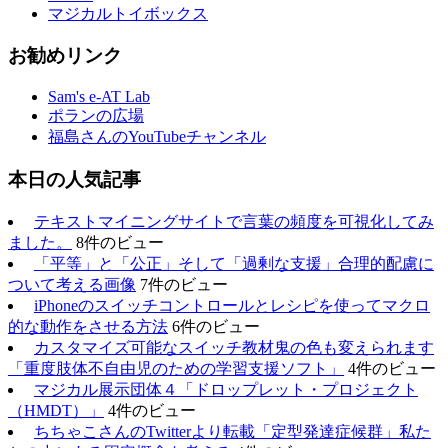
マジカルトイボックス
お勧めリンク
Sam's e-AT Lab
ポランの広場
福島さんのYouTubeチャンネル
本日の人気記事
テキストマイニングサイトで言葉の頻度を可視化してみ
ました。
8件のビュー
「平等」と「公正」そして「過剰な支援」合理的配慮に
ついて考える画像
7件のビュー
iPhoneのスイッチコントロールとレシピを使ってマクロ
的な動作をさせる方法
6件のビュー
カスタマイズ可能なスイッチ教材鬼の色も変えられます
「重度肢体不自由児のための学習支援ソフト」
4件のビュー
マジカル展示団体４「ドロップレット・プロジェクト
（HMDT）」
4件のビュー
ちちゃこさんのTwitterより転載「定型発達症候群」私た