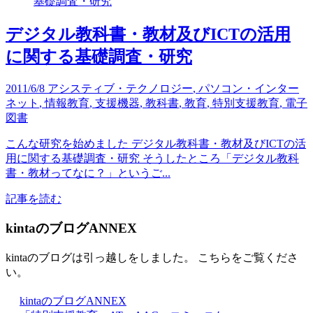
デジタル教科書・教材及びICTの活用
に関する基礎調査・研究
2011/6/8
アシスティブ・テクノロジー
,
パソコン・インター
ネット
,
情報教育
,
支援機器
,
教科書
,
教育
,
特別支援教育
,
電子
図書
こんな研究を始めました デジタル教科書・教材及びICTの活
用に関する基礎調査・研究 そうしたところ「デジタル教科
書・教材ってなに？」というご...
記事を読む
kintaのブログANNEX
kintaのブログは引っ越しをしました。 こちらをご覧くださ
い。
kintaのブログANNEX