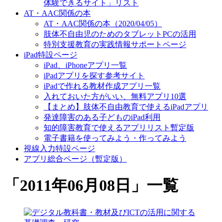
体験できるサイト」リスト
AT・AAC関係の本
AT・AAC関係の本（2020/04/05）
肢体不自由児のためのタブレットPCの活用
特別支援教育の実践情報サポートページ
iPad特設ページ
iPad、iPhoneアプリ一覧
iPadアプリを探す参考サイト
iPadで作れる教材作成アプリ一覧
入れておいた方がいい、無料アプリ10選
【まとめ】肢体不自由教育で使えるiPadアプリ
発達障害のある子どものiPad利用
知的障害教育で使えるアプリリスト暫定版
電子書籍を使ってみよう・作ってみよう
視線入力特設ページ
アプリ総合ページ（暫定版）
「
2011年06月08日
」
一覧