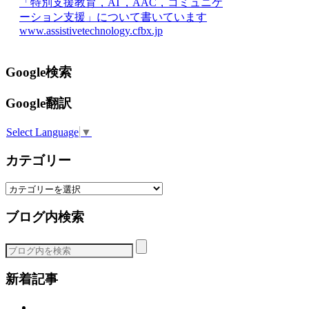
「特別支援教育，AT，AAC，コミュニケ
ーション支援」について書いています
www.assistivetechnology.cfbx.jp
Google検索
Google翻訳
Select Language
▼
カテゴリー
カ
テ
ブログ内検索
ゴ
リ
ー
新着記事