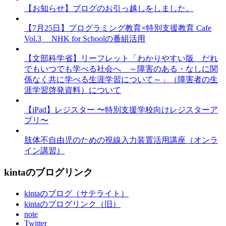
【お知らせ】ブログのお引っ越しをしました。
【7月25日】プログラミング教育×特別支援教育 Cafe
Vol.3 NHK for Schoolの番組活用
【文部科学省】リーフレット「わかりやすい版 だれ
でもいつでも学べる社会へ ～障害のある・なしに関
係なく共に学べる生涯学習について～」（障害者の生
涯学習啓発資料）について
【iPad】レジスター 〜特別支援学校向けレジスターア
プリ〜
肢体不自由児のための視線入力装置活用講座（オンラ
イン講習）
kintaのブログリンク
kintaのブログ（サテライト）
kintaのブログリンク（旧）
note
Twitter