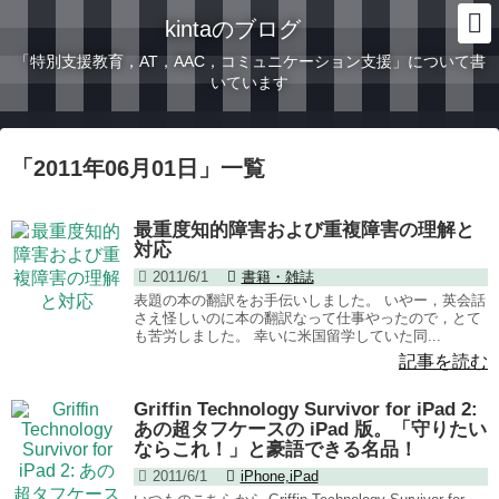
kintaのブログ
「特別支援教育，AT，AAC，コミュニケーション支援」について書
いています
「
2011年06月01日
」
一覧
最重度知的障害および重複障害の理解と
対応
2011/6/1
書籍・雑誌
表題の本の翻訳をお手伝いしました。 いやー，英会話
さえ怪しいのに本の翻訳なって仕事やったので，とて
も苦労しました。 幸いに米国留学していた同...
記事を読む
Griffin Technology Survivor for iPad 2:
あの超タフケースの iPad 版。「守りたい
ならこれ！」と豪語できる名品！
2011/6/1
iPhone,iPad