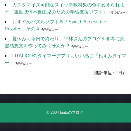
カスタマイズ可能なスイッチ教材鬼の色も変えられま
す「重度肢体不自由児のための学習支援ソフト」
4件のビュー
おすすめパズルソフト５「Switch Accessible
Puzzles」その４
4件のビュー
夏休みも今日で終わり、平林さんのブログを参考に読
書感想文を作ってみませんか？
4件のビュー
LITALICOのタイマーアプリもいい感じ「ねずみタイマ
ー」
3件のビュー
（集計単位：1日）
© 2004
kintaのブログ
.