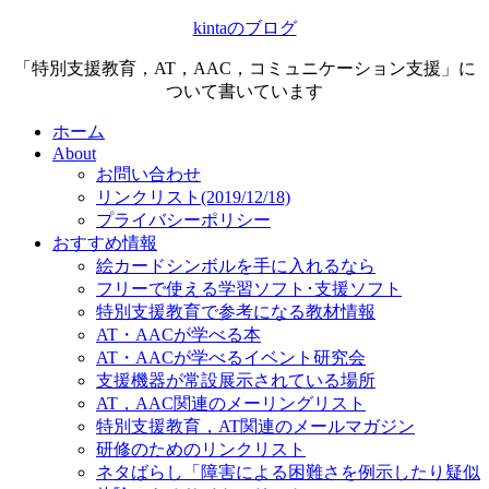
kintaのブログ
「特別支援教育，AT，AAC，コミュニケーション支援」に
ついて書いています
ホーム
About
お問い合わせ
リンクリスト(2019/12/18)
プライバシーポリシー
おすすめ情報
絵カードシンボルを手に入れるなら
フリーで使える学習ソフト･支援ソフト
特別支援教育で参考になる教材情報
AT・AACが学べる本
AT・AACが学べるイベント研究会
支援機器が常設展示されている場所
AT，AAC関連のメーリングリスト
特別支援教育，AT関連のメールマガジン
研修のためのリンクリスト
ネタばらし「障害による困難さを例示したり疑似