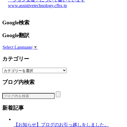
www.assistivetechnology.cfbx.jp
Google検索
Google翻訳
Select Language
▼
カテゴリー
カ
テ
ブログ内検索
ゴ
リ
ー
新着記事
【お知らせ】ブログのお引っ越しをしました。