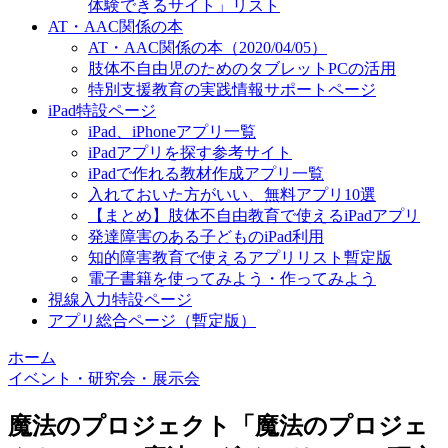
体験できるサイト」リスト
AT・AAC関係の本
AT・AAC関係の本（2020/04/05）
肢体不自由児のためのタブレットPCの活用
特別支援教育の実践情報サポートページ
iPad特設ページ
iPad、iPhoneアプリ一覧
iPadアプリを探す参考サイト
iPadで作れる教材作成アプリ一覧
入れておいた方がいい、無料アプリ10選
【まとめ】肢体不自由教育で使えるiPadアプリ
発達障害のある子どものiPad利用
知的障害教育で使えるアプリリスト暫定版
電子書籍を使ってみよう・作ってみよう
視線入力特設ページ
アプリ総合ページ（暫定版）
ホーム
イベント・研究会・展示会
魔法のプロジェクト「魔法のプロジェ