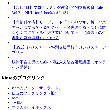
【7月25日】プログラミング教育×特別支援教育 Cafe
Vol.3 NHK for Schoolの番組活用
【文部科学省】リーフレット「わかりやすい版 だれ
でもいつでも学べる社会へ ～障害のある・なしに関
係なく共に学べる生涯学習について～」（障害者の生
涯学習啓発資料）について
【iPad】レジスター 〜特別支援学校向けレジスターア
プリ〜
肢体不自由児のための視線入力装置活用講座（オンラ
イン講習）
kintaのブログリンク
kintaのブログ（サテライト）
kintaのブログリンク（旧）
note
Twitter
マジカルトイボックス