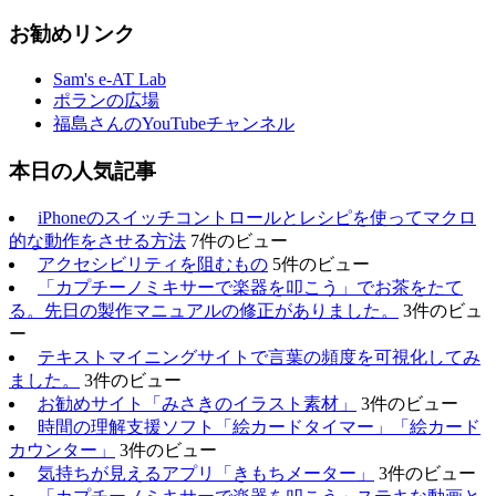
お勧めリンク
Sam's e-AT Lab
ポランの広場
福島さんのYouTubeチャンネル
本日の人気記事
iPhoneのスイッチコントロールとレシピを使ってマクロ
的な動作をさせる方法
7件のビュー
アクセシビリティを阻むもの
5件のビュー
「カプチーノミキサーで楽器を叩こう」でお茶をたて
る。先日の製作マニュアルの修正がありました。
3件のビュ
ー
テキストマイニングサイトで言葉の頻度を可視化してみ
ました。
3件のビュー
お勧めサイト「みさきのイラスト素材」
3件のビュー
時間の理解支援ソフト「絵カードタイマー」「絵カード
カウンター」
3件のビュー
気持ちが見えるアプリ「きもちメーター」
3件のビュー