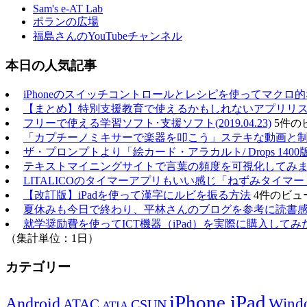
Sam's e-AT Lab
ポランの広場
福島さんのYouTubeチャンネル
本日の人気記事
iPhoneのスイッチコントロールとレシピを使ってマクロ
【まとめ】特別支援教育で使えるかもしれないアプリリスト（20
フリーで使える学習ソフト･支援ソフト(2019.04.23)
5件の
「カプチーノミキサーで楽器を叩こう」ステキな動画と
ザ・プロンプトより「絵カード・アラカルト/ Drops 1400
テキストマイニングサイトで言葉の頻度を可視化してみ
LITALICOのタイマーアプリもいい感じ「ねずみタイマー
【改訂版】iPadを使って漢字にルビを振る方法
4件のビュ
夏休みも今日で終わり、平林さんのブログを参考に読書
就学奨励費を使ってICT機器（iPad）を実際に購入してみ
（集計単位：1日）
カテゴリー
iPhone,iPad
Android
Wind
ATAC
CSUN
ATIA