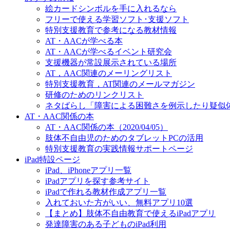
絵カードシンボルを手に入れるなら
フリーで使える学習ソフト･支援ソフト
特別支援教育で参考になる教材情報
AT・AACが学べる本
AT・AACが学べるイベント研究会
支援機器が常設展示されている場所
AT，AAC関連のメーリングリスト
特別支援教育，AT関連のメールマガジン
研修のためのリンクリスト
ネタばらし「障害による困難さを例示したり疑似
AT・AAC関係の本
AT・AAC関係の本（2020/04/05）
肢体不自由児のためのタブレットPCの活用
特別支援教育の実践情報サポートページ
iPad特設ページ
iPad、iPhoneアプリ一覧
iPadアプリを探す参考サイト
iPadで作れる教材作成アプリ一覧
入れておいた方がいい、無料アプリ10選
【まとめ】肢体不自由教育で使えるiPadアプリ
発達障害のある子どものiPad利用