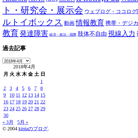
ト・研究会・展示会
ウェブログ・ココログ
ルトイボックス
情報教育
携帯・デジ
動画
教育
発達障害
視線入力
肢体不自由
経済・政治・国際
過去記事
過
2018年4月
去
記
月
火
水
木
金
土
日
事
1
2
3
4
5
6
7
8
9
10
11
12
13
14
15
16
17
18
19
20
21
22
23
24
25
26
27
28
29
30
« 3月
5月 »
© 2004
kintaのブログ
.