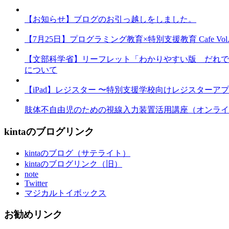
【お知らせ】ブログのお引っ越しをしました。
【7月25日】プログラミング教育×特別支援教育 Cafe Vol.3 
【文部科学省】リーフレット「わかりやすい版 だれで
について
【iPad】レジスター 〜特別支援学校向けレジスターア
肢体不自由児のための視線入力装置活用講座（オンライ
kintaのブログリンク
kintaのブログ（サテライト）
kintaのブログリンク（旧）
note
Twitter
マジカルトイボックス
お勧めリンク