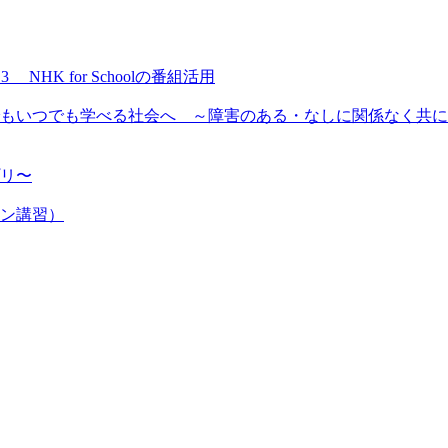
NHK for Schoolの番組活用
もいつでも学べる社会へ ～障害のある・なしに関係なく共に
プリ〜
ン講習）