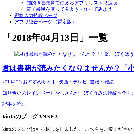
知的障害教育で使えるアプリリスト暫定版
電子書籍を使ってみよう・作ってみよう
視線入力特設ページ
アプリ総合ページ（暫定版）
「
2018年04月13日
」
一覧
君は書籍が読みたくなりませんか？「小
2018/4/13
おすすめサイト
,
映画・テレビ
,
書籍・雑誌
知り合いのレインボーおやじさんが、ぼくうみの続編を作りたい
記事を読む
kintaのブログANNEX
kintaのブログは引っ越しをしました。 こちらをご覧ください