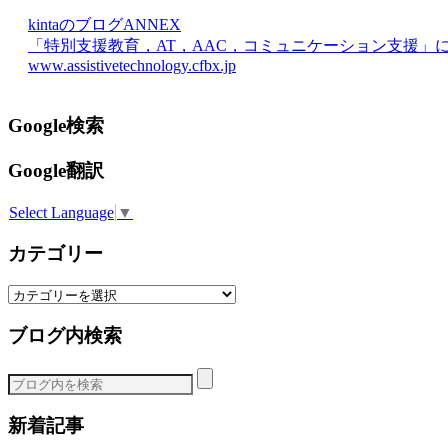
kintaのブログANNEX
「特別支援教育，AT，AAC，コミュニケーション支援」
www.assistivetechnology.cfbx.jp
Google検索
Google翻訳
Select Language
▼
カテゴリー
カ
テ
ブログ内検索
ゴ
リ
ー
新着記事