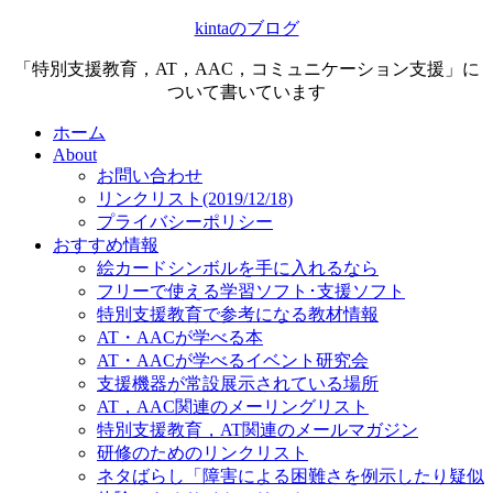
kintaのブログ
「特別支援教育，AT，AAC，コミュニケーション支援」に
ついて書いています
ホーム
About
お問い合わせ
リンクリスト(2019/12/18)
プライバシーポリシー
おすすめ情報
絵カードシンボルを手に入れるなら
フリーで使える学習ソフト･支援ソフト
特別支援教育で参考になる教材情報
AT・AACが学べる本
AT・AACが学べるイベント研究会
支援機器が常設展示されている場所
AT，AAC関連のメーリングリスト
特別支援教育，AT関連のメールマガジン
研修のためのリンクリスト
ネタばらし「障害による困難さを例示したり疑似