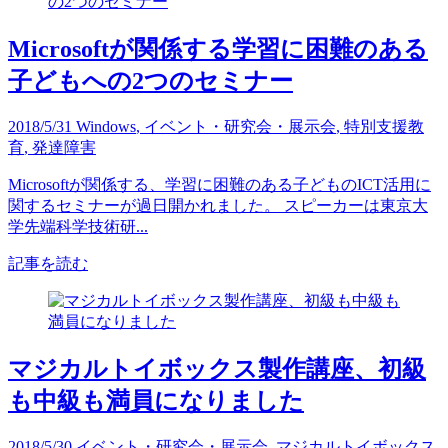
Microsoftが関係する学習に困難のある
子どもへの2つのセミナー
2018/5/31
Windows
,
イベント・研究会・展示会
,
特別支援教
育
,
発達障害
Microsoftが関係する、学習に困難のある子どものICT活用に
関するセミナーが過日開かれました。 スピーカーは東京大
学先端科学技術研...
記事を読む
マジカルトイボックス製作講座、初級
も中級も満員になりました
2018/5/30
イベント・研究会・展示会
,
マジカルトイボックス
,