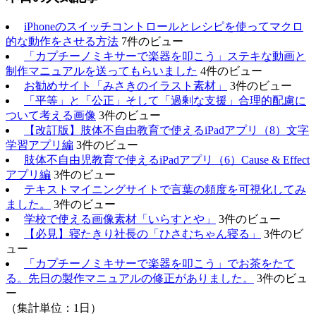
iPhoneのスイッチコントロールとレシピを使ってマクロ
的な動作をさせる方法
7件のビュー
「カプチーノミキサーで楽器を叩こう」ステキな動画と
制作マニュアルを送ってもらいました
4件のビュー
お勧めサイト「みさきのイラスト素材」
3件のビュー
「平等」と「公正」そして「過剰な支援」合理的配慮に
ついて考える画像
3件のビュー
【改訂版】肢体不自由教育で使えるiPadアプリ（8）文字
学習アプリ編
3件のビュー
肢体不自由児教育で使えるiPadアプリ（6）Cause & Effect
アプリ編
3件のビュー
テキストマイニングサイトで言葉の頻度を可視化してみ
ました。
3件のビュー
学校で使える画像素材「いらすとや」
3件のビュー
【必見】寝たきり社長の「ひさむちゃん寝る」
3件のビ
ュー
「カプチーノミキサーで楽器を叩こう」でお茶をたて
る。先日の製作マニュアルの修正がありました。
3件のビュ
ー
（集計単位：1日）