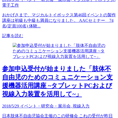
電子工作
おかげさまで、マジカルトイボックス第46回イベントの製作
講座は初級も中級も満員になりました。 AACセミナー 74
名(定員100名) 体験...
記事を読む
参加申込受付が始まりました「肢体不
自由児のためのコミュニケーション支
援機器活用講座 ~タブレットPCおよび
視線入力装置を活用して~」
2018/5/29
イベント・研究会・展示会
,
視線入力
日本肢体不自由児協会主催のこの研修会 これの受付が昨日