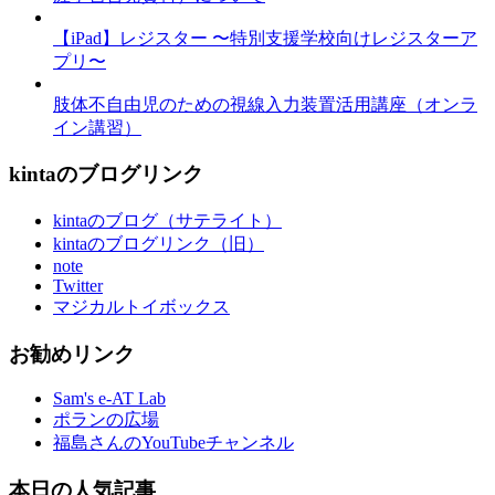
【iPad】レジスター 〜特別支援学校向けレジスターア
プリ〜
肢体不自由児のための視線入力装置活用講座（オンラ
イン講習）
kintaのブログリンク
kintaのブログ（サテライト）
kintaのブログリンク（旧）
note
Twitter
マジカルトイボックス
お勧めリンク
Sam's e-AT Lab
ポランの広場
福島さんのYouTubeチャンネル
本日の人気記事