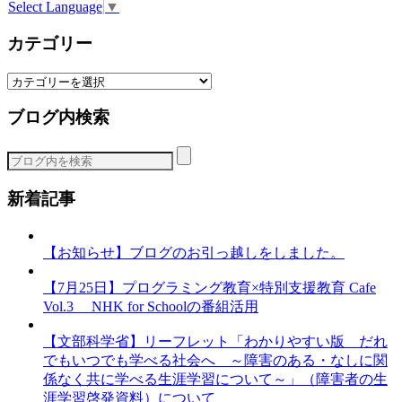
Select Language
▼
カテゴリー
カ
テ
ブログ内検索
ゴ
リ
ー
新着記事
【お知らせ】ブログのお引っ越しをしました。
【7月25日】プログラミング教育×特別支援教育 Cafe
Vol.3 NHK for Schoolの番組活用
【文部科学省】リーフレット「わかりやすい版 だれ
でもいつでも学べる社会へ ～障害のある・なしに関
係なく共に学べる生涯学習について～」（障害者の生
涯学習啓発資料）について