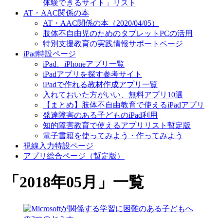
体験できるサイト」リスト
AT・AAC関係の本
AT・AAC関係の本（2020/04/05）
肢体不自由児のためのタブレットPCの活用
特別支援教育の実践情報サポートページ
iPad特設ページ
iPad、iPhoneアプリ一覧
iPadアプリを探す参考サイト
iPadで作れる教材作成アプリ一覧
入れておいた方がいい、無料アプリ10選
【まとめ】肢体不自由教育で使えるiPadアプリ
発達障害のある子どものiPad利用
知的障害教育で使えるアプリリスト暫定版
電子書籍を使ってみよう・作ってみよう
視線入力特設ページ
アプリ総合ページ（暫定版）
「
2018年05月
」
一覧