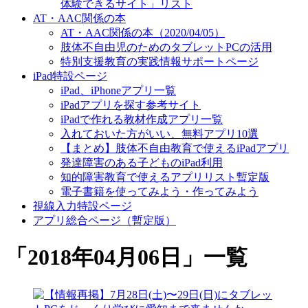
体験できるサイト」リスト
AT・AAC関係の本
AT・AAC関係の本（2020/04/05）
肢体不自由児のためのタブレットPCの活用
特別支援教育の実践情報サポートページ
iPad特設ページ
iPad、iPhoneアプリ一覧
iPadアプリを探す参考サイト
iPadで作れる教材作成アプリ一覧
入れておいた方がいい、無料アプリ10選
【まとめ】肢体不自由教育で使えるiPadアプリ
発達障害のある子どものiPad利用
知的障害教育で使えるアプリリスト暫定版
電子書籍を使ってみよう・作ってみよう
視線入力特設ページ
アプリ総合ページ（暫定版）
「
2018年04月06日
」
一覧