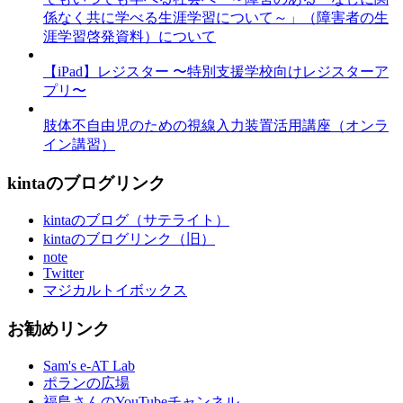
係なく共に学べる生涯学習について～」（障害者の生
涯学習啓発資料）について
【iPad】レジスター 〜特別支援学校向けレジスターア
プリ〜
肢体不自由児のための視線入力装置活用講座（オンラ
イン講習）
kintaのブログリンク
kintaのブログ（サテライト）
kintaのブログリンク（旧）
note
Twitter
マジカルトイボックス
お勧めリンク
Sam's e-AT Lab
ポランの広場
福島さんのYouTubeチャンネル