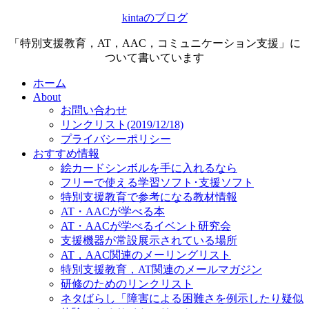
kintaのブログ
「特別支援教育，AT，AAC，コミュニケーション支援」に
ついて書いています
ホーム
About
お問い合わせ
リンクリスト(2019/12/18)
プライバシーポリシー
おすすめ情報
絵カードシンボルを手に入れるなら
フリーで使える学習ソフト･支援ソフト
特別支援教育で参考になる教材情報
AT・AACが学べる本
AT・AACが学べるイベント研究会
支援機器が常設展示されている場所
AT，AAC関連のメーリングリスト
特別支援教育，AT関連のメールマガジン
研修のためのリンクリスト
ネタばらし「障害による困難さを例示したり疑似