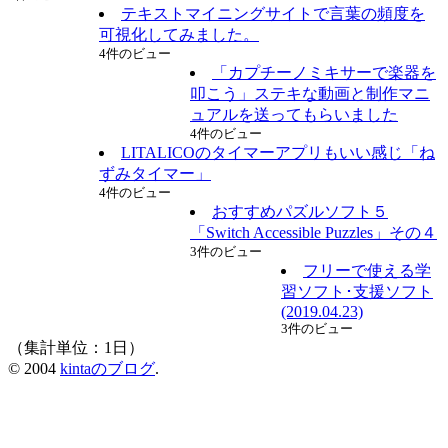
テキストマイニングサイトで言葉の頻度を
可視化してみました。
4件のビュー
「カプチーノミキサーで楽器を
叩こう」ステキな動画と制作マニ
ュアルを送ってもらいました
4件のビュー
LITALICOのタイマーアプリもいい感じ「ね
ずみタイマー」
4件のビュー
おすすめパズルソフト５
「Switch Accessible Puzzles」その４
3件のビュー
フリーで使える学
習ソフト･支援ソフト
(2019.04.23)
3件のビュー
（集計単位：1日）
© 2004
kintaのブログ
.