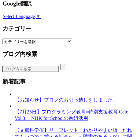
Google翻訳
Select Language
▼
カテゴリー
カ
テ
ブログ内検索
ゴ
リ
ー
新着記事
【お知らせ】ブログのお引っ越しをしました。
【7月25日】プログラミング教育×特別支援教育 Cafe
Vol.3 NHK for Schoolの番組活用
【文部科学省】リーフレット「わかりやすい版 だれ
でもいつでも学べる社会へ ～障害のある・なしに関