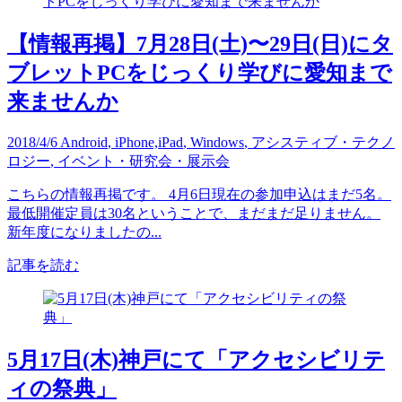
【情報再掲】7月28日(土)〜29日(日)にタ
ブレットPCをじっくり学びに愛知まで
来ませんか
2018/4/6
Android
,
iPhone,iPad
,
Windows
,
アシスティブ・テクノ
ロジー
,
イベント・研究会・展示会
こちらの情報再掲です。 4月6日現在の参加申込はまだ5名。
最低開催定員は30名ということで、まだまだ足りません。
新年度になりましたの...
記事を読む
5月17日(木)神戸にて「アクセシビリテ
ィの祭典」