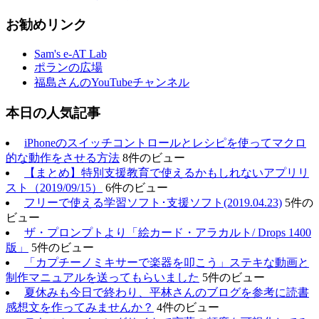
お勧めリンク
Sam's e-AT Lab
ポランの広場
福島さんのYouTubeチャンネル
本日の人気記事
iPhoneのスイッチコントロールとレシピを使ってマクロ
的な動作をさせる方法
8件のビュー
【まとめ】特別支援教育で使えるかもしれないアプリリ
スト（2019/09/15）
6件のビュー
フリーで使える学習ソフト･支援ソフト(2019.04.23)
5件の
ビュー
ザ・プロンプトより「絵カード・アラカルト/ Drops 1400
版」
5件のビュー
「カプチーノミキサーで楽器を叩こう」ステキな動画と
制作マニュアルを送ってもらいました
5件のビュー
夏休みも今日で終わり、平林さんのブログを参考に読書
感想文を作ってみませんか？
4件のビュー