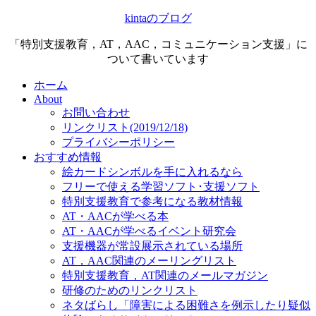
kintaのブログ
「特別支援教育，AT，AAC，コミュニケーション支援」に
ついて書いています
ホーム
About
お問い合わせ
リンクリスト(2019/12/18)
プライバシーポリシー
おすすめ情報
絵カードシンボルを手に入れるなら
フリーで使える学習ソフト･支援ソフト
特別支援教育で参考になる教材情報
AT・AACが学べる本
AT・AACが学べるイベント研究会
支援機器が常設展示されている場所
AT，AAC関連のメーリングリスト
特別支援教育，AT関連のメールマガジン
研修のためのリンクリスト
ネタばらし「障害による困難さを例示したり疑似