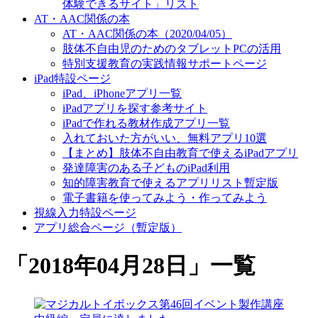
体験できるサイト」リスト
AT・AAC関係の本
AT・AAC関係の本（2020/04/05）
肢体不自由児のためのタブレットPCの活用
特別支援教育の実践情報サポートページ
iPad特設ページ
iPad、iPhoneアプリ一覧
iPadアプリを探す参考サイト
iPadで作れる教材作成アプリ一覧
入れておいた方がいい、無料アプリ10選
【まとめ】肢体不自由教育で使えるiPadアプリ
発達障害のある子どものiPad利用
知的障害教育で使えるアプリリスト暫定版
電子書籍を使ってみよう・作ってみよう
視線入力特設ページ
アプリ総合ページ（暫定版）
「
2018年04月28日
」
一覧