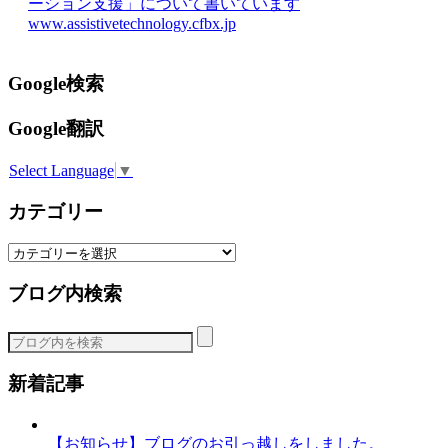
ーション支援」について書いています
www.assistivetechnology.cfbx.jp
Google検索
Google翻訳
Select Language
▼
カテゴリー
カ
テ
ブログ内検索
ゴ
リ
ー
新着記事
【お知らせ】ブログのお引っ越しをしました。