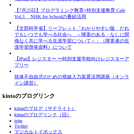
【7月25日】プログラミング教育×特別支援教育 Cafe
Vol.3 NHK for Schoolの番組活用
【文部科学省】リーフレット「わかりやすい版 だれ
でもいつでも学べる社会へ ～障害のある・なしに関
係なく共に学べる生涯学習について～」（障害者の生
涯学習啓発資料）について
【iPad】レジスター 〜特別支援学校向けレジスターア
プリ〜
肢体不自由児のための視線入力装置活用講座（オンラ
イン講習）
kintaのブログリンク
kintaのブログ（サテライト）
kintaのブログリンク（旧）
note
Twitter
マジカルトイボックス