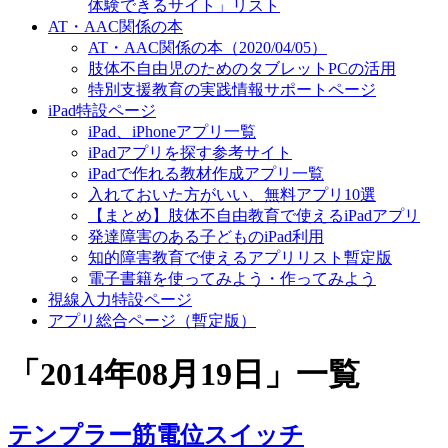
体験できるサイト」リスト
AT・AAC関係の本
AT・AAC関係の本（2020/04/05）
肢体不自由児のためのタブレットPCの活用
特別支援教育の実践情報サポートページ
iPad特設ページ
iPad、iPhoneアプリ一覧
iPadアプリを探す参考サイト
iPadで作れる教材作成アプリ一覧
入れておいた方がいい、無料アプリ10選
【まとめ】肢体不自由教育で使えるiPadアプリ
発達障害のある子どものiPad利用
知的障害教育で使えるアプリリスト暫定版
電子書籍を使ってみよう・作ってみよう
視線入力特設ページ
アプリ総合ページ（暫定版）
「
2014年08月19日
」
一覧
テンプラー筋電位スイッチ