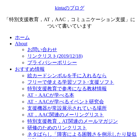
kintaのブログ
「特別支援教育，AT，AAC，コミュニケーション支援」に
ついて書いています
ホーム
About
お問い合わせ
リンクリスト(2019/12/18)
プライバシーポリシー
おすすめ情報
絵カードシンボルを手に入れるなら
フリーで使える学習ソフト･支援ソフト
特別支援教育で参考になる教材情報
AT・AACが学べる本
AT・AACが学べるイベント研究会
支援機器が常設展示されている場所
AT，AAC関連のメーリングリスト
特別支援教育，AT関連のメールマガジン
研修のためのリンクリスト
ネタばらし「障害による困難さを例示したり疑似