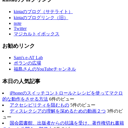
kintaのブログ（サテライト）
kintaのブログリンク（旧）
note
Twitter
マジカルトイボックス
お勧めリンク
Sam's e-AT Lab
ポランの広場
福島さんのYouTubeチャンネル
本日の人気記事
iPhoneのスイッチコントロールとレシピを使ってマクロ
的な動作をさせる方法
6件のビュー
アクセシビリティを阻むもの
5件のビュー
ディスレクシアの理解を深めるための動画２つ
3件のビ
ュー
国会図書館、出版者からの抗議を受け、著作権切れ書籍