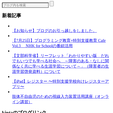
ー
新着記事
【お知らせ】ブログのお引っ越しをしました。
【7月25日】プログラミング教育×特別支援教育 Cafe
Vol.3 NHK for Schoolの番組活用
【文部科学省】リーフレット「わかりやすい版 だれ
でもいつでも学べる社会へ ～障害のある・なしに関
係なく共に学べる生涯学習について～」（障害者の生
涯学習啓発資料）について
【iPad】レジスター 〜特別支援学校向けレジスターア
プリ〜
肢体不自由児のための視線入力装置活用講座（オンラ
イン講習）
kintaのブログリンク