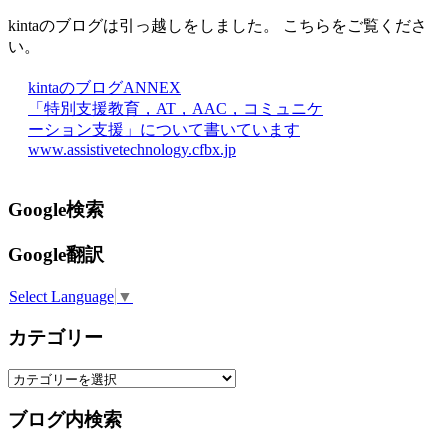
kintaのブログは引っ越しをしました。 こちらをご覧くださ
い。
kintaのブログANNEX
「特別支援教育，AT，AAC，コミュニケ
ーション支援」について書いています
www.assistivetechnology.cfbx.jp
Google検索
Google翻訳
Select Language
▼
カテゴリー
カ
テ
ブログ内検索
ゴ
リ