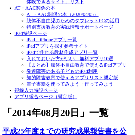
体験できるサイト」リスト
AT・AAC関係の本
AT・AAC関係の本（2020/04/05）
肢体不自由児のためのタブレットPCの活用
特別支援教育の実践情報サポートページ
iPad特設ページ
iPad、iPhoneアプリ一覧
iPadアプリを探す参考サイト
iPadで作れる教材作成アプリ一覧
入れておいた方がいい、無料アプリ10選
【まとめ】肢体不自由教育で使えるiPadアプリ
発達障害のある子どものiPad利用
知的障害教育で使えるアプリリスト暫定版
電子書籍を使ってみよう・作ってみよう
視線入力特設ページ
アプリ総合ページ（暫定版）
「
2014年08月20日
」
一覧
平成25年度までの研究成果報告書を公