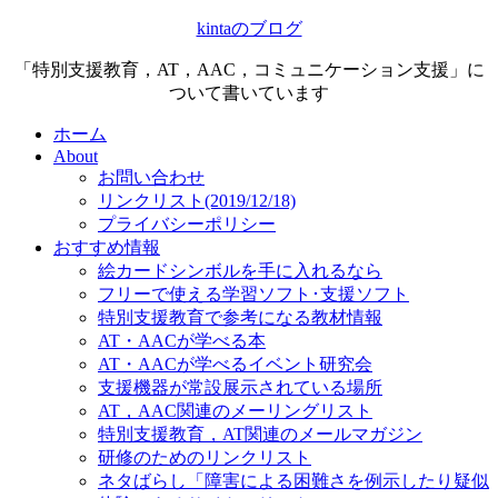
kintaのブログ
「特別支援教育，AT，AAC，コミュニケーション支援」に
ついて書いています
ホーム
About
お問い合わせ
リンクリスト(2019/12/18)
プライバシーポリシー
おすすめ情報
絵カードシンボルを手に入れるなら
フリーで使える学習ソフト･支援ソフト
特別支援教育で参考になる教材情報
AT・AACが学べる本
AT・AACが学べるイベント研究会
支援機器が常設展示されている場所
AT，AAC関連のメーリングリスト
特別支援教育，AT関連のメールマガジン
研修のためのリンクリスト
ネタばらし「障害による困難さを例示したり疑似