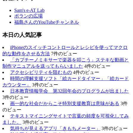
Sam's e-AT Lab
ポランの広場
福島さんのYouTubeチャンネル
本日の人気記事
iPhoneのスイッチコントロールとレシピを使ってマクロ
的な動作をさせる方法
7件のビュー
「カプチーノミキサーで楽器を叩こう」ステキな動画と
制作マニュアルを送ってもらいました
4件のビュー
アクセシビリティを阻むもの
4件のビュー
時間の理解支援ソフト「絵カードタイマー」「絵カード
カウンター」
3件のビュー
日本教育情報学会 第32回年会のプログラムが出ました
3件のビュー
画一的な社会だからこそ特別支援教育は意味がある
3件
のビュー
テキストマイニングサイトで言葉の頻度を可視化してみ
ました。
3件のビュー
気持ちが見えるアプリ「きもちメーター」
3件のビュー