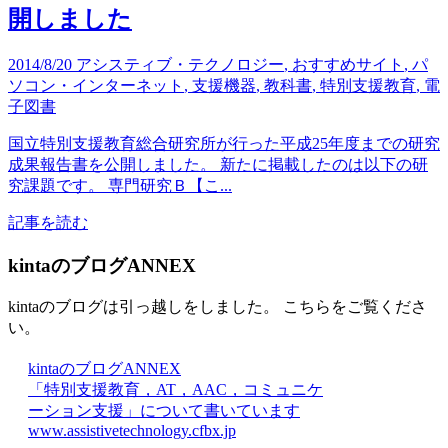
開しました
2014/8/20
アシスティブ・テクノロジー
,
おすすめサイト
,
パ
ソコン・インターネット
,
支援機器
,
教科書
,
特別支援教育
,
電
子図書
国立特別支援教育総合研究所が行った平成25年度までの研究
成果報告書を公開しました。 新たに掲載したのは以下の研
究課題です。 専門研究Ｂ【こ...
記事を読む
kintaのブログANNEX
kintaのブログは引っ越しをしました。 こちらをご覧くださ
い。
kintaのブログANNEX
「特別支援教育，AT，AAC，コミュニケ
ーション支援」について書いています
www.assistivetechnology.cfbx.jp