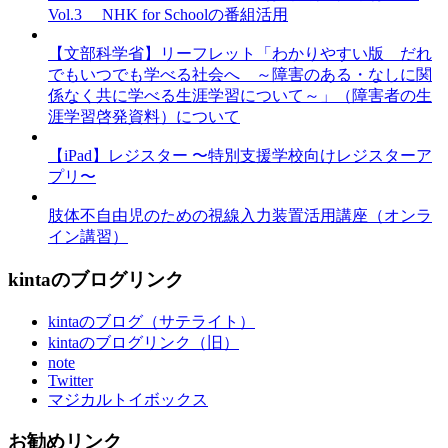
Vol.3 NHK for Schoolの番組活用
【文部科学省】リーフレット「わかりやすい版 だれ
でもいつでも学べる社会へ ～障害のある・なしに関
係なく共に学べる生涯学習について～」（障害者の生
涯学習啓発資料）について
【iPad】レジスター 〜特別支援学校向けレジスターア
プリ〜
肢体不自由児のための視線入力装置活用講座（オンラ
イン講習）
kintaのブログリンク
kintaのブログ（サテライト）
kintaのブログリンク（旧）
note
Twitter
マジカルトイボックス
お勧めリンク