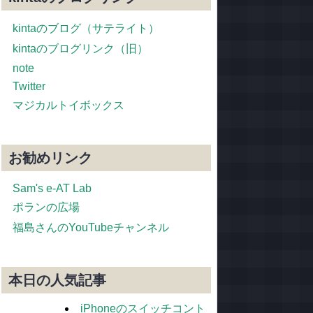
kintaのブログ（サテライト）
kintaのブログリンク（旧）
note
Twitter
マジカルトイボックス
お勧めリンク
Sam's e-AT Lab
ポランの広場
福島さんのYouTubeチャンネル
本日の人気記事
iPhoneのスイッチコント