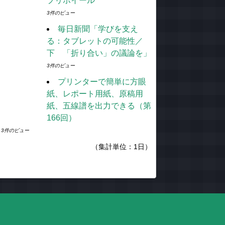
プリホイール
3件のビュー
毎日新聞「学びを支え
る：タブレットの可能性／
下 「折り合い」の議論を」
3件のビュー
プリンターで簡単に方眼
紙、レポート用紙、原稿用
紙、五線譜を出力できる（第
166回）
3件のビュー
（集計単位：1日）