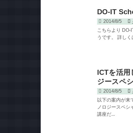
DO-IT S
2014/8/5
こちらより DO-
うです。 詳しくは
ICTを活
ジースペ
2014/8/5
以下の案内が来て
ノロジースペシ
講座だ...