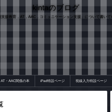
kintaのブログ
別支援教育，AT，AAC，コミュニケーション支援」について書いて
AT・AAC関係の本
iPad特設ページ
視線入力特設ページ
覧