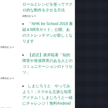
ロールとレシピを使ってマク
ロ的な動作をさせる方法
6件のビュー
「NHK for School 2018 番
組＆WEBガイド」公開、あ
のストレッチマンが新しくな
ります
5件のビュー
【必読】坂井聡著「知的
障害や発達障害のある人との
コミュニケーションのトリセ
ツ」
3件のビュー
しまじろうと やってみ
よう！ : スマホも立派な知育
アイテム！しまじろうと一緒
にチャレンジ！無料Android