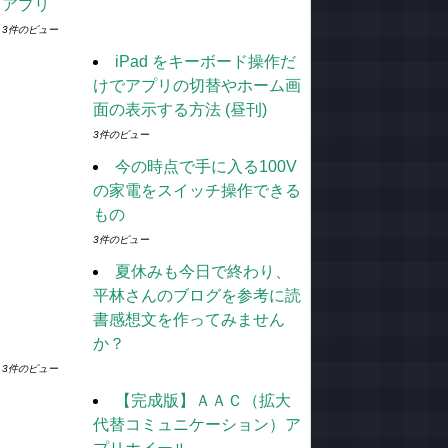
アプリ
3件のビュー
iPad をキーボード操作だ
けでアプリの切替やホーム画
面の表示する方法 (昼刊)
3件のビュー
今の時点で手に入る100V
の家電をスイッチ操作できる
もの
3件のビュー
夏休みも今日で終わり、
平林さんのブログを参考に読
書感想文を作ってみません
か？
3件のビュー
【完成版】ＡＡＣ（拡大
代替コミュニケーション）ア