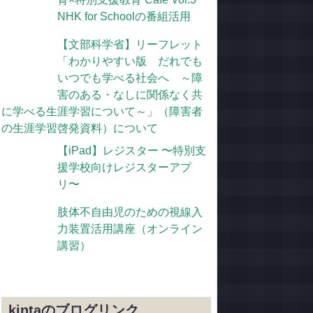
NHK for Schoolの番組活用
【文部科学省】リーフレット
「わかりやすい版 だれでも
いつでも学べる社会へ ～障
害のある・なしに関係なく共
に学べる生涯学習について～」（障害者
の生涯学習啓発資料）について
【iPad】レジスター 〜特別支
援学校向けレジスターアプ
リ〜
肢体不自由児のための視線入
力装置活用講座（オンライン
講習）
kintaのブログリンク