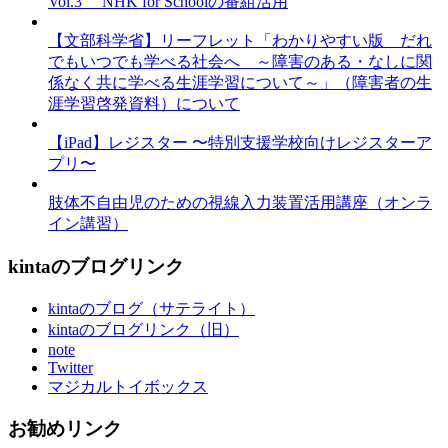
Vol.3 NHK for Schoolの番組活用
【文部科学省】リーフレット「わかりやすい版 だれ
でもいつでも学べる社会へ ～障害のある・なしに関
係なく共に学べる生涯学習について～」（障害者の生
涯学習啓発資料）について
【iPad】レジスター 〜特別支援学校向けレジスターア
プリ〜
肢体不自由児のための視線入力装置活用講座（オンラ
イン講習）
kintaのブログリンク
kintaのブログ（サテライト）
kintaのブログリンク（旧）
note
Twitter
マジカルトイボックス
お勧めリンク