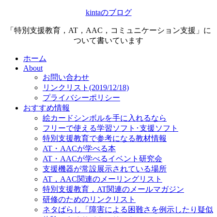
kintaのブログ
「特別支援教育，AT，AAC，コミュニケーション支援」に
ついて書いています
ホーム
About
お問い合わせ
リンクリスト(2019/12/18)
プライバシーポリシー
おすすめ情報
絵カードシンボルを手に入れるなら
フリーで使える学習ソフト･支援ソフト
特別支援教育で参考になる教材情報
AT・AACが学べる本
AT・AACが学べるイベント研究会
支援機器が常設展示されている場所
AT，AAC関連のメーリングリスト
特別支援教育，AT関連のメールマガジン
研修のためのリンクリスト
ネタばらし「障害による困難さを例示したり疑似