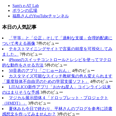
Sam's e-AT Lab
ポランの広場
福島さんのYouTubeチャンネル
本日の人気記事
「平等」と「公正」そして「過剰な支援」合理的配慮に
ついて考える画像
7件のビュー
テキストマイニングサイトで言葉の頻度を可視化してみ
ました。
7件のビュー
iPhoneのスイッチコントロールとレシピを使ってマクロ
的な動作をさせる方法
5件のビュー
50音表のアプリ「ごじゅーおん」
4件のビュー
カスタマイズ可能なスイッチ教材鬼の色も変えられます
「重度肢体不自由児のための学習支援ソフト」
4件のビュー
LITALICO新作アプリ「おかね星人」コインライン以来
のはまりそうな予感
3件のビュー
マジカル展示団体４「ドロップレット・プロジェクト
（HMDT）」
3件のビュー
夏休みも今日で終わり、平林さんのブログを参考に読書
感想文を作ってみませんか？
3件のビュー