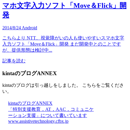
マホ文字入力ソフト「Move＆Flick」開
発
2014/8/24
Android
こちらより NTT、視覚障がいの人も使いやすいスマホ文字
入力ソフト「Move＆Flick」開発 まだ開発中とのことです
が、提供形態は検討中...
記事を読む
kintaのブログANNEX
kintaのブログは引っ越しをしました。 こちらをご覧くださ
い。
kintaのブログANNEX
「特別支援教育，AT，AAC，コミュニケ
ーション支援」について書いています
www.assistivetechnology.cfbx.jp