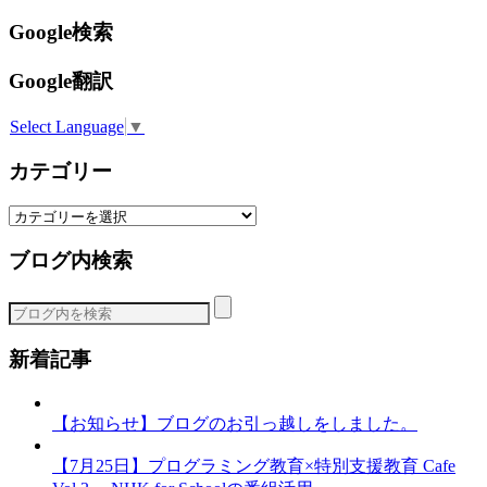
Google検索
Google翻訳
Select Language
▼
カテゴリー
カ
テ
ブログ内検索
ゴ
リ
ー
新着記事
【お知らせ】ブログのお引っ越しをしました。
【7月25日】プログラミング教育×特別支援教育 Cafe