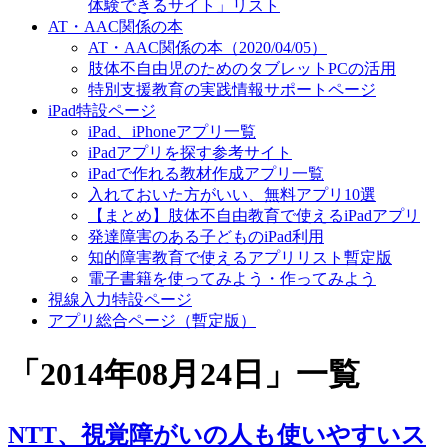
体験できるサイト」リスト
AT・AAC関係の本
AT・AAC関係の本（2020/04/05）
肢体不自由児のためのタブレットPCの活用
特別支援教育の実践情報サポートページ
iPad特設ページ
iPad、iPhoneアプリ一覧
iPadアプリを探す参考サイト
iPadで作れる教材作成アプリ一覧
入れておいた方がいい、無料アプリ10選
【まとめ】肢体不自由教育で使えるiPadアプリ
発達障害のある子どものiPad利用
知的障害教育で使えるアプリリスト暫定版
電子書籍を使ってみよう・作ってみよう
視線入力特設ページ
アプリ総合ページ（暫定版）
「
2014年08月24日
」
一覧
NTT、視覚障がいの人も使いやすいス