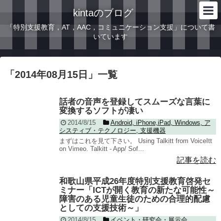
kintaのブログ
「特別支援教育，AT，AAC，コミュニケーション支援」について書
いています
「
2014年08月15日
」
一覧
話者の音声を登録してスムーズな言葉に
変換するソフトが凄い
2014/8/15
Android
,
iPhone,iPad
,
Windows
,
ア
システィブ・テクノロジー
,
支援機器
まずはこれを見て下さい。 Using Talkitt from VoiceItt
on Vimeo. Talkitt - App/ Sof...
記事を読む
和歌山県平成26年度特別支援教育啓発セ
ミナー「ICTが開く教育の新たな可能性～
障害のある児童生徒のための合理的配慮
としての支援技術～」
2014/8/15
イベント・研究会・展示会