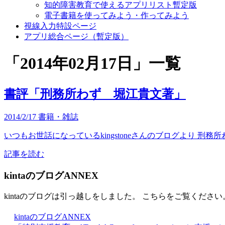
知的障害教育で使えるアプリリスト暫定版
電子書籍を使ってみよう・作ってみよう
視線入力特設ページ
アプリ総合ページ（暫定版）
「
2014年02月17日
」
一覧
書評「刑務所わず 堀江貴文著」
2014/2/17
書籍・雑誌
いつもお世話になっているkingstoneさんのブログより 刑
記事を読む
kintaのブログANNEX
kintaのブログは引っ越しをしました。 こちらをご覧ください
kintaのブログANNEX