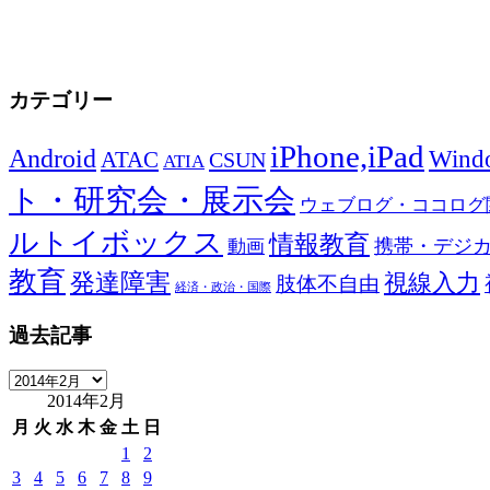
カテゴリー
iPhone,iPad
Android
Wind
ATAC
CSUN
ATIA
ト・研究会・展示会
ウェブログ・ココログ
ルトイボックス
情報教育
携帯・デジ
動画
教育
発達障害
視線入力
肢体不自由
経済・政治・国際
過去記事
過
2014年2月
去
記
月
火
水
木
金
土
日
事
1
2
3
4
5
6
7
8
9