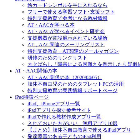
絵カードシンボルを手に入れるなら
フリーで使える学習ソフト･支援ソフト
特別支援教育で参考になる教材情報
AT・AACが学べる本
AT・AACが学べるイベント研究会
支援機器が常設展示されている場所
AT，AAC関連のメーリングリスト
特別支援教育，AT関連のメールマガジン
研修のためのリンクリスト
ネタばらし「障害による困難さを例示したり疑似
AT・AAC関係の本
AT・AAC関係の本（2020/04/05）
肢体不自由児のためのタブレットPCの活用
特別支援教育の実践情報サポートページ
iPad特設ページ
iPad、iPhoneアプリ一覧
iPadアプリを探す参考サイト
iPadで作れる教材作成アプリ一覧
入れておいた方がいい、無料アプリ10選
【まとめ】肢体不自由教育で使えるiPadアプリ
発達障害のある子どものiPad利用