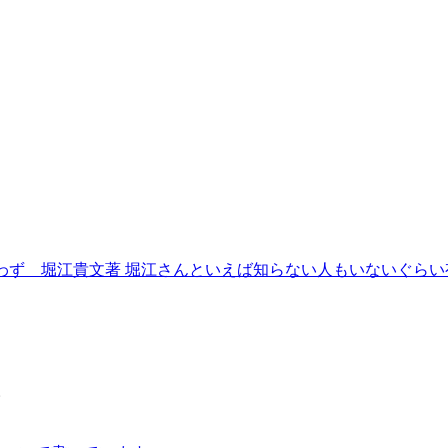
務所わず 堀江貴文著 堀江さんといえば知らない人もいないぐらい有
。