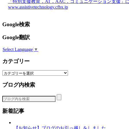
「特別支援教育，AT，AAC，コミュニケーション支援」
www.assistivetechnology.cfbx.jp
Google検索
Google翻訳
Select Language
▼
カテゴリー
カ
テ
ブログ内検索
ゴ
リ
ー
新着記事
【お知らせ】ブログのお引っ越しをしました。