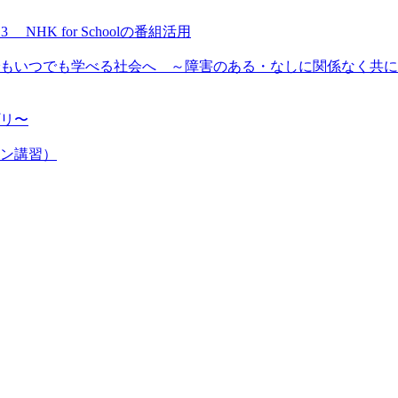
NHK for Schoolの番組活用
もいつでも学べる社会へ ～障害のある・なしに関係なく共に
プリ〜
ン講習）