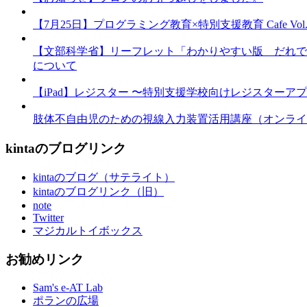
【7月25日】プログラミング教育×特別支援教育 Cafe Vol.3 
【文部科学省】リーフレット「わかりやすい版 だれで
について
【iPad】レジスター 〜特別支援学校向けレジスターア
肢体不自由児のための視線入力装置活用講座（オンライ
kintaのブログリンク
kintaのブログ（サテライト）
kintaのブログリンク（旧）
note
Twitter
マジカルトイボックス
お勧めリンク
Sam's e-AT Lab
ポランの広場