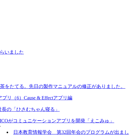
らいました
茶をたてる。先日の製作マニュアルの修正がありました。
（6）Cause & Effectアプリ編
社長の「ひさむちゃん寝る」
ALICOがコミュニケーションアプリを開発「えこみゅ」
ー
日本教育情報学会 第32回年会のプログラムが出まし