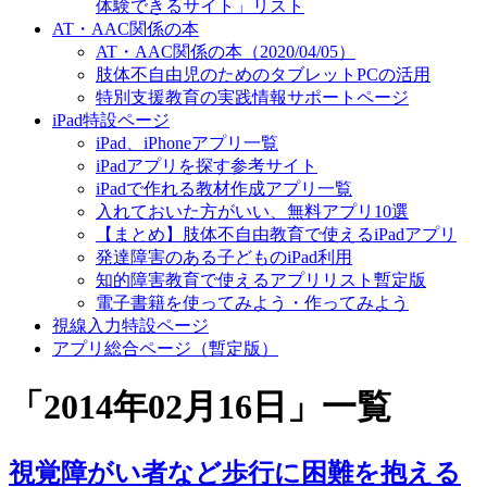
体験できるサイト」リスト
AT・AAC関係の本
AT・AAC関係の本（2020/04/05）
肢体不自由児のためのタブレットPCの活用
特別支援教育の実践情報サポートページ
iPad特設ページ
iPad、iPhoneアプリ一覧
iPadアプリを探す参考サイト
iPadで作れる教材作成アプリ一覧
入れておいた方がいい、無料アプリ10選
【まとめ】肢体不自由教育で使えるiPadアプリ
発達障害のある子どものiPad利用
知的障害教育で使えるアプリリスト暫定版
電子書籍を使ってみよう・作ってみよう
視線入力特設ページ
アプリ総合ページ（暫定版）
「
2014年02月16日
」
一覧
視覚障がい者など歩行に困難を抱える