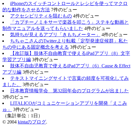
iPhoneのスイッチコントロールとレシピを使ってマクロ
的な動作をさせる方法
7件のビュー
アクセシビリティを阻むもの
4件のビュー
「カプチーノミキサーで楽器を叩こう」ステキな動画と
制作マニュアルを送ってもらいました
4件のビュー
気持ちが見えるアプリ「きもちメーター」
4件のビュー
ちちゃこさんのTwitterより転載「定型発達症候群」私た
ちの中にある固定概念を考える
3件のビュー
【改訂版】肢体不自由教育で使えるiPadアプリ（8）文字
学習アプリ編
3件のビュー
肢体不自由児教育で使えるiPadアプリ（6）Cause & Effect
アプリ編
3件のビュー
テキストマイニングサイトで言葉の頻度を可視化してみ
ました。
3件のビュー
日本教育情報学会 第32回年会のプログラムが出ました
3件のビュー
LITALICOがコミュニケーションアプリを開発「えこみ
ゅ」
3件のビュー
（集計単位：1日）
© 2004
kintaのブログ
.