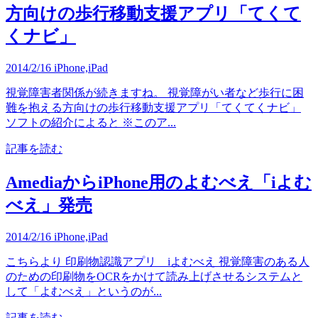
方向けの歩行移動支援アプリ「てくて
くナビ」
2014/2/16
iPhone,iPad
視覚障害者関係が続きますね。 視覚障がい者など歩行に困
難を抱える方向けの歩行移動支援アプリ「てくてくナビ」
ソフトの紹介によると ※このア...
記事を読む
AmediaからiPhone用のよむべえ「iよむ
べえ」発売
2014/2/16
iPhone,iPad
こちらより 印刷物認識アプリ iよむべえ 視覚障害のある人
のための印刷物をOCRをかけて読み上げさせるシステムと
して「よむべえ」というのが...
記事を読む