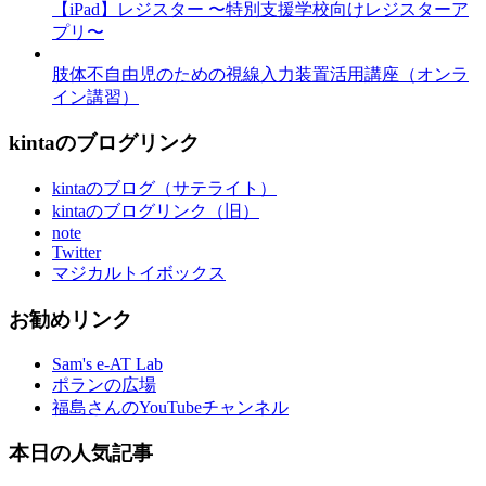
【iPad】レジスター 〜特別支援学校向けレジスターア
プリ〜
肢体不自由児のための視線入力装置活用講座（オンラ
イン講習）
kintaのブログリンク
kintaのブログ（サテライト）
kintaのブログリンク（旧）
note
Twitter
マジカルトイボックス
お勧めリンク
Sam's e-AT Lab
ポランの広場
福島さんのYouTubeチャンネル
本日の人気記事