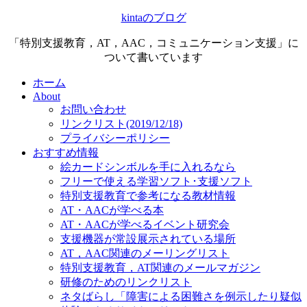
kintaのブログ
「特別支援教育，AT，AAC，コミュニケーション支援」に
ついて書いています
ホーム
About
お問い合わせ
リンクリスト(2019/12/18)
プライバシーポリシー
おすすめ情報
絵カードシンボルを手に入れるなら
フリーで使える学習ソフト･支援ソフト
特別支援教育で参考になる教材情報
AT・AACが学べる本
AT・AACが学べるイベント研究会
支援機器が常設展示されている場所
AT，AAC関連のメーリングリスト
特別支援教育，AT関連のメールマガジン
研修のためのリンクリスト
ネタばらし「障害による困難さを例示したり疑似