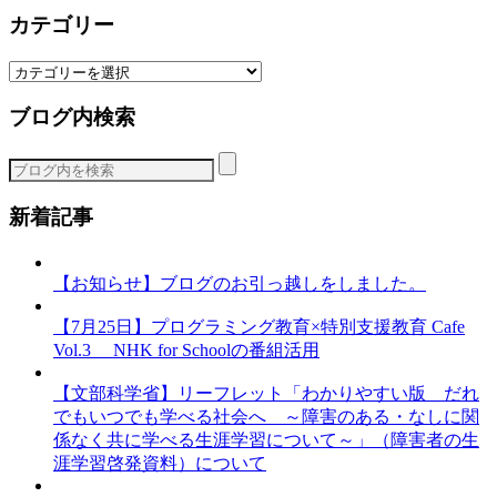
カテゴリー
カ
テ
ブログ内検索
ゴ
リ
ー
新着記事
【お知らせ】ブログのお引っ越しをしました。
【7月25日】プログラミング教育×特別支援教育 Cafe
Vol.3 NHK for Schoolの番組活用
【文部科学省】リーフレット「わかりやすい版 だれ
でもいつでも学べる社会へ ～障害のある・なしに関
係なく共に学べる生涯学習について～」（障害者の生
涯学習啓発資料）について