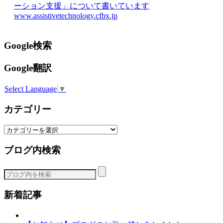
ーション支援」について書いています
www.assistivetechnology.cfbx.jp
Google検索
Google翻訳
Select Language
▼
カテゴリー
カ
テ
ブログ内検索
ゴ
リ
ー
新着記事