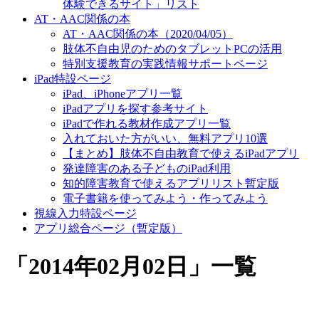
体験できるサイト」リスト
AT・AAC関係の本
AT・AAC関係の本（2020/04/05）
肢体不自由児のためのタブレットPCの活用
特別支援教育の実践情報サポートページ
iPad特設ページ
iPad、iPhoneアプリ一覧
iPadアプリを探す参考サイト
iPadで作れる教材作成アプリ一覧
入れておいた方がいい、無料アプリ10選
【まとめ】肢体不自由教育で使えるiPadアプリ
発達障害のある子どものiPad利用
知的障害教育で使えるアプリリスト暫定版
電子書籍を使ってみよう・作ってみよう
視線入力特設ページ
アプリ総合ページ（暫定版）
「
2014年02月02日
」
一覧