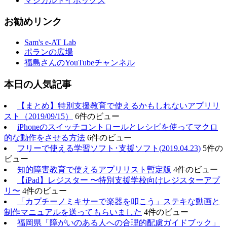
マジカルトイボックス
お勧めリンク
Sam's e-AT Lab
ポランの広場
福島さんのYouTubeチャンネル
本日の人気記事
【まとめ】特別支援教育で使えるかもしれないアプリリ
スト（2019/09/15）
6件のビュー
iPhoneのスイッチコントロールとレシピを使ってマクロ
的な動作をさせる方法
6件のビュー
フリーで使える学習ソフト･支援ソフト(2019.04.23)
5件の
ビュー
知的障害教育で使えるアプリリスト暫定版
4件のビュー
【iPad】レジスター 〜特別支援学校向けレジスターアプ
リ〜
4件のビュー
「カプチーノミキサーで楽器を叩こう」ステキな動画と
制作マニュアルを送ってもらいました
4件のビュー
福岡県「障がいのある人への合理的配慮ガイドブック」