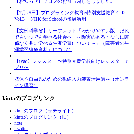
【お知らせ】ブログのお引っ越しをしました。
【7月25日】プログラミング教育×特別支援教育 Cafe
Vol.3 NHK for Schoolの番組活用
【文部科学省】リーフレット「わかりやすい版 だれ
でもいつでも学べる社会へ ～障害のある・なしに関
係なく共に学べる生涯学習について～」（障害者の生
涯学習啓発資料）について
【iPad】レジスター 〜特別支援学校向けレジスターア
プリ〜
肢体不自由児のための視線入力装置活用講座（オンラ
イン講習）
kintaのブログリンク
kintaのブログ（サテライト）
kintaのブログリンク（旧）
note
Twitter