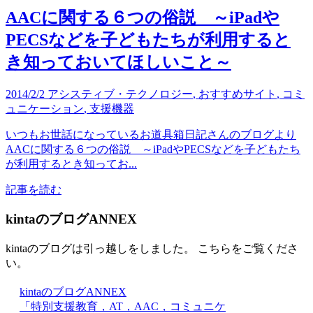
AACに関する６つの俗説 ～iPadや
PECSなどを子どもたちが利用すると
き知っておいてほしいこと～
2014/2/2
アシスティブ・テクノロジー
,
おすすめサイト
,
コミ
ュニケーション
,
支援機器
いつもお世話になっているお道具箱日記さんのブログより
AACに関する６つの俗説 ～iPadやPECSなどを子どもたち
が利用するとき知ってお...
記事を読む
kintaのブログANNEX
kintaのブログは引っ越しをしました。 こちらをご覧くださ
い。
kintaのブログANNEX
「特別支援教育，AT，AAC，コミュニケ