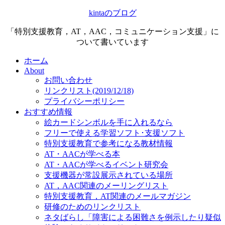
kintaのブログ
「特別支援教育，AT，AAC，コミュニケーション支援」に
ついて書いています
ホーム
About
お問い合わせ
リンクリスト(2019/12/18)
プライバシーポリシー
おすすめ情報
絵カードシンボルを手に入れるなら
フリーで使える学習ソフト･支援ソフト
特別支援教育で参考になる教材情報
AT・AACが学べる本
AT・AACが学べるイベント研究会
支援機器が常設展示されている場所
AT，AAC関連のメーリングリスト
特別支援教育，AT関連のメールマガジン
研修のためのリンクリスト
ネタばらし「障害による困難さを例示したり疑似