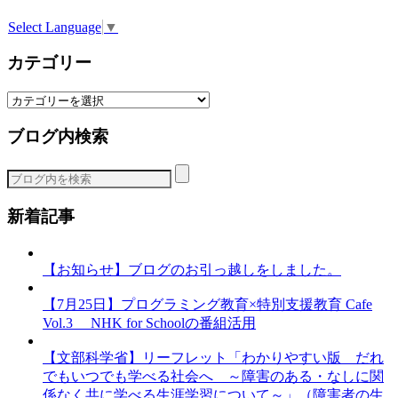
Select Language
▼
カテゴリー
カ
テ
ブログ内検索
ゴ
リ
ー
新着記事
【お知らせ】ブログのお引っ越しをしました。
【7月25日】プログラミング教育×特別支援教育 Cafe
Vol.3 NHK for Schoolの番組活用
【文部科学省】リーフレット「わかりやすい版 だれ
でもいつでも学べる社会へ ～障害のある・なしに関
係なく共に学べる生涯学習について～」（障害者の生