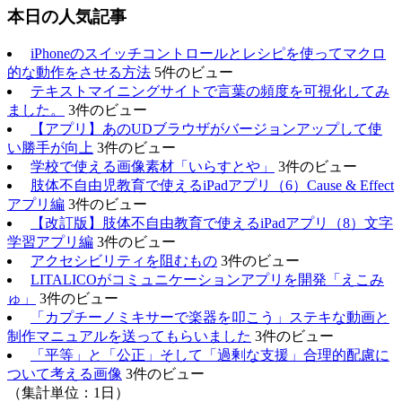
本日の人気記事
iPhoneのスイッチコントロールとレシピを使ってマクロ
的な動作をさせる方法
5件のビュー
テキストマイニングサイトで言葉の頻度を可視化してみ
ました。
3件のビュー
【アプリ】あのUDブラウザがバージョンアップして使
い勝手が向上
3件のビュー
学校で使える画像素材「いらすとや」
3件のビュー
肢体不自由児教育で使えるiPadアプリ（6）Cause & Effect
アプリ編
3件のビュー
【改訂版】肢体不自由教育で使えるiPadアプリ（8）文字
学習アプリ編
3件のビュー
アクセシビリティを阻むもの
3件のビュー
LITALICOがコミュニケーションアプリを開発「えこみ
ゅ」
3件のビュー
「カプチーノミキサーで楽器を叩こう」ステキな動画と
制作マニュアルを送ってもらいました
3件のビュー
「平等」と「公正」そして「過剰な支援」合理的配慮に
ついて考える画像
3件のビュー
（集計単位：1日）