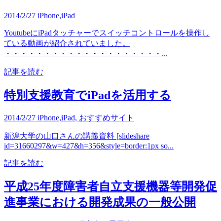
2014/2/27
iPhone,iPad
YoutubeにiPadタッチャーでスイッチコントロールを操作し
ている動画が紹介されていました。
・・・・・・・・・・・・・・・・・・・・...
記事を読む
特別支援教育でiPadを活用する
2014/2/27
iPhone,iPad
,
おすすめサイト
新潟大学の山口さんの講義資料 [slideshare
id=31660297&w=427&h=356&style=border:1px so...
記事を読む
平成25年度障害者自立支援機器等開発促
進事業における開発成果の一般公開