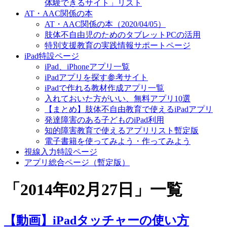
体験できるサイト」リスト
AT・AAC関係の本
AT・AAC関係の本（2020/04/05）
肢体不自由児のためのタブレットPCの活用
特別支援教育の実践情報サポートページ
iPad特設ページ
iPad、iPhoneアプリ一覧
iPadアプリを探す参考サイト
iPadで作れる教材作成アプリ一覧
入れておいた方がいい、無料アプリ10選
【まとめ】肢体不自由教育で使えるiPadアプリ
発達障害のある子どものiPad利用
知的障害教育で使えるアプリリスト暫定版
電子書籍を使ってみよう・作ってみよう
視線入力特設ページ
アプリ総合ページ（暫定版）
「
2014年02月27日
」
一覧
【動画】iPadタッチャーの使い方