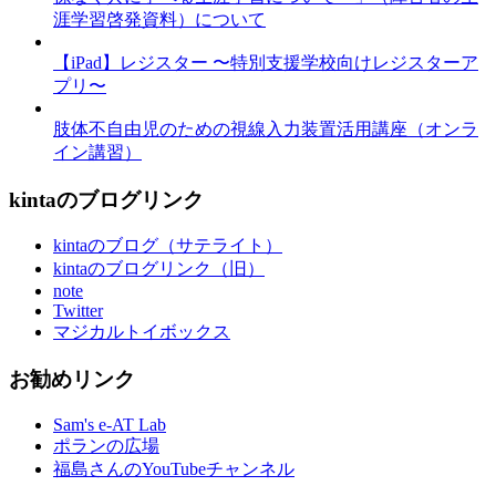
涯学習啓発資料）について
【iPad】レジスター 〜特別支援学校向けレジスターア
プリ〜
肢体不自由児のための視線入力装置活用講座（オンラ
イン講習）
kintaのブログリンク
kintaのブログ（サテライト）
kintaのブログリンク（旧）
note
Twitter
マジカルトイボックス
お勧めリンク
Sam's e-AT Lab
ポランの広場
福島さんのYouTubeチャンネル