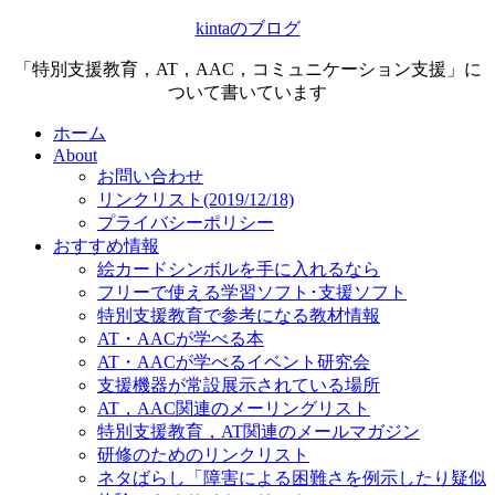
kintaのブログ
「特別支援教育，AT，AAC，コミュニケーション支援」に
ついて書いています
ホーム
About
お問い合わせ
リンクリスト(2019/12/18)
プライバシーポリシー
おすすめ情報
絵カードシンボルを手に入れるなら
フリーで使える学習ソフト･支援ソフト
特別支援教育で参考になる教材情報
AT・AACが学べる本
AT・AACが学べるイベント研究会
支援機器が常設展示されている場所
AT，AAC関連のメーリングリスト
特別支援教育，AT関連のメールマガジン
研修のためのリンクリスト
ネタばらし「障害による困難さを例示したり疑似