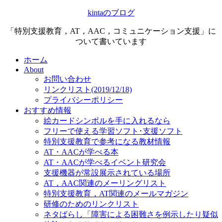
kintaのブログ
「特別支援教育，AT，AAC，コミュニケーション支援」に
ついて書いています
ホーム
About
お問い合わせ
リンクリスト(2019/12/18)
プライバシーポリシー
おすすめ情報
絵カードシンボルを手に入れるなら
フリーで使える学習ソフト･支援ソフト
特別支援教育で参考になる教材情報
AT・AACが学べる本
AT・AACが学べるイベント研究会
支援機器が常設展示されている場所
AT，AAC関連のメーリングリスト
特別支援教育，AT関連のメールマガジン
研修のためのリンクリスト
ネタばらし「障害による困難さを例示したり疑似