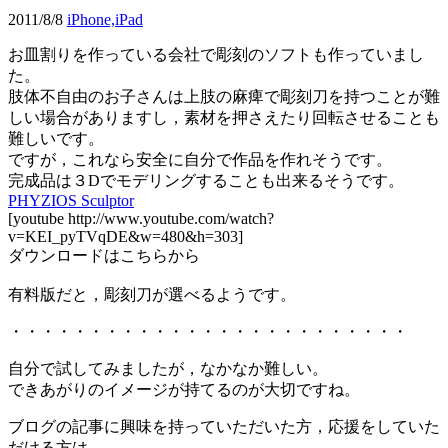
2011/8/8
iPhone,iPad
お皿割りを作っている会社で彫刻のソフトも作っていまし
た。
肢体不自由のお子さんは上肢の麻痺で彫刻刀を持つことが難
しい場合がありますし，素材を押さえたり回転させることも
難しいです。
ですが，これなら安全に自分で作品を作れそうです。
完成品は３Dでモデリングすることも出来るそうです。
PHYZIOS Sculptor
[youtube http://www.youtube.com/watch?
v=KEI_pyTVqDE&w=480&h=303]
ダウンロードはこちらから
有料版だと，彫刻刀が選べるようです。
・・・・・・・・・・・・・・・・・・・・・・・・・
自分で試してみましたが，なかなか難しい。
できあがりのイメージが持てるのが大切ですね。
ブログの記事に興味を持っていただいた方，応援をしていた
だける方は