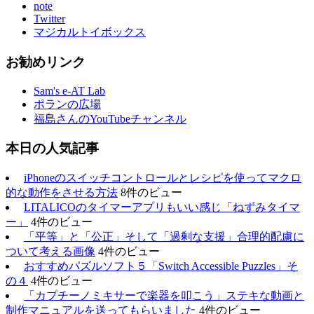
note
Twitter
マジカルトイボックス
お勧めリンク
Sam's e-AT Lab
ポランの広場
福島さんのYouTubeチャンネル
本日の人気記事
iPhoneのスイッチコントロールとレシピを使ってマクロ
的な動作をさせる方法
8件のビュー
LITALICOのタイマーアプリもいい感じ「ねずみタイマ
ー」
4件のビュー
「平等」と「公正」そして「過剰な支援」合理的配慮に
ついて考える画像
4件のビュー
おすすめパズルソフト５「Switch Accessible Puzzles」そ
の４
4件のビュー
「カプチーノミキサーで楽器を叩こう」ステキな動画と
制作マニュアルを送ってもらいました
4件のビュー