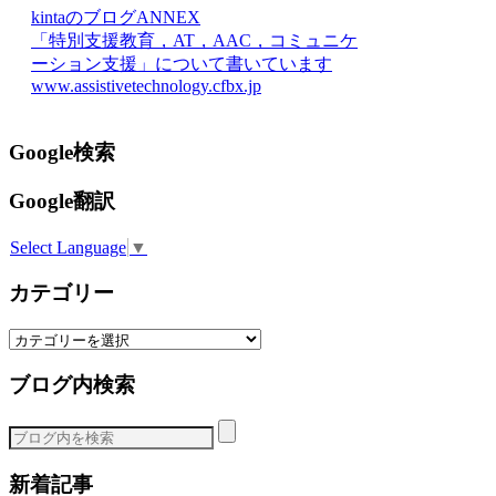
kintaのブログANNEX
「特別支援教育，AT，AAC，コミュニケ
ーション支援」について書いています
www.assistivetechnology.cfbx.jp
Google検索
Google翻訳
Select Language
▼
カテゴリー
カ
テ
ブログ内検索
ゴ
リ
ー
新着記事