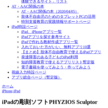
体験できるサイト」リスト
AT・AAC関係の本
AT・AAC関係の本（2020/04/05）
肢体不自由児のためのタブレットPCの活用
特別支援教育の実践情報サポートページ
iPad特設ページ
iPad、iPhoneアプリ一覧
iPadアプリを探す参考サイト
iPadで作れる教材作成アプリ一覧
入れておいた方がいい、無料アプリ10選
【まとめ】肢体不自由教育で使えるiPadアプリ
発達障害のある子どものiPad利用
知的障害教育で使えるアプリリスト暫定版
電子書籍を使ってみよう・作ってみよう
視線入力特設ページ
アプリ総合ページ（暫定版）
ホーム
iPhone,iPad
iPadの彫刻ソフトPHYZIOS Sculptor