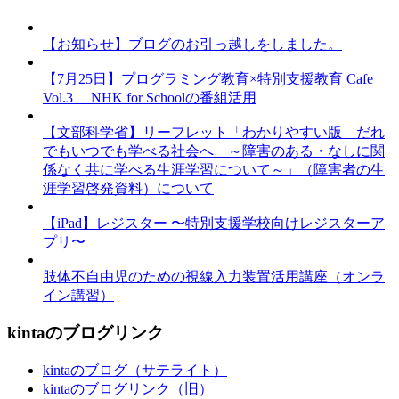
【お知らせ】ブログのお引っ越しをしました。
【7月25日】プログラミング教育×特別支援教育 Cafe
Vol.3 NHK for Schoolの番組活用
【文部科学省】リーフレット「わかりやすい版 だれ
でもいつでも学べる社会へ ～障害のある・なしに関
係なく共に学べる生涯学習について～」（障害者の生
涯学習啓発資料）について
【iPad】レジスター 〜特別支援学校向けレジスターア
プリ〜
肢体不自由児のための視線入力装置活用講座（オンラ
イン講習）
kintaのブログリンク
kintaのブログ（サテライト）
kintaのブログリンク（旧）