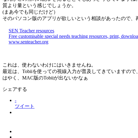
質より量という感じでしょうか。
(まあ今でも同じだけど）
そのパソコン版のアプリが欲しいという相談があったので、
SEN Teacher resources
Free customisable special needs teaching resources, print, downloa
www.senteacher.org
これは、使わないわけにはいきませんね。
最近は、Tobiiを使っての視線入力が普及してきていますの
はやく、MAC版のTobiiが出ないかなぁ
シェアする
-
ツイート