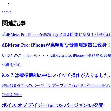
admin
関連記事
dBMeter Pro: iPhoneが高精度な音量測定器
いつものこちらから・・・ dBMeter Pro: iPhoneが高精
記事を読む
iOS７は標準機能の中にスイッチ操作が入りました
昨日はiOS７へのバージョンアップがされたiPadやiPhone
記事を読む
ボイス オブ デイジー for iOS バージョン4.0発売