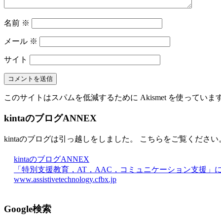
名前
※
メール
※
サイト
このサイトはスパムを低減するために Akismet を使っていま
kintaのブログANNEX
kintaのブログは引っ越しをしました。 こちらをご覧ください
kintaのブログANNEX
「特別支援教育，AT，AAC，コミュニケーション支援」
www.assistivetechnology.cfbx.jp
Google検索