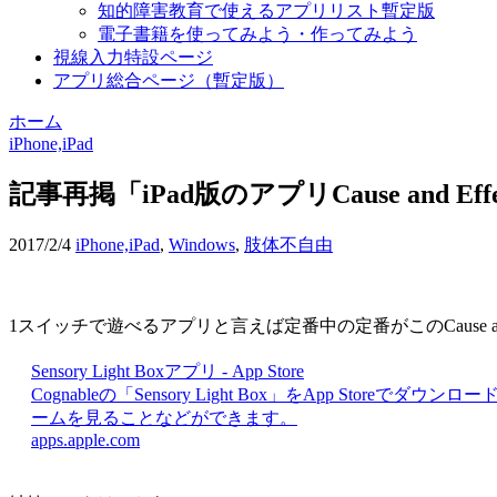
知的障害教育で使えるアプリリスト暫定版
電子書籍を使ってみよう・作ってみよう
視線入力特設ページ
アプリ総合ページ（暫定版）
ホーム
iPhone,iPad
記事再掲「iPad版のアプリCause and Effec
2017/2/4
iPhone,iPad
,
Windows
,
肢体不自由
1スイッチで遊べるアプリと言えば定番中の定番がこのCause and Effect
Sensory Light Boxアプリ - App Store
Cognableの「Sensory Light Box」をApp Sto
ームを見ることなどができます。
apps.apple.com