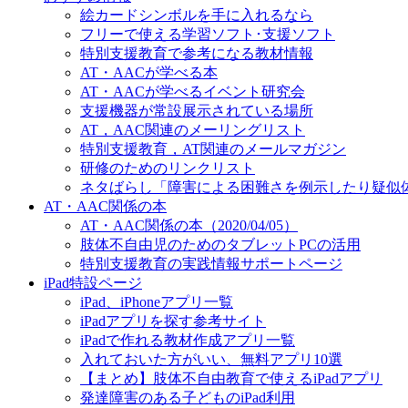
絵カードシンボルを手に入れるなら
フリーで使える学習ソフト･支援ソフト
特別支援教育で参考になる教材情報
AT・AACが学べる本
AT・AACが学べるイベント研究会
支援機器が常設展示されている場所
AT，AAC関連のメーリングリスト
特別支援教育，AT関連のメールマガジン
研修のためのリンクリスト
ネタばらし「障害による困難さを例示したり疑似
AT・AAC関係の本
AT・AAC関係の本（2020/04/05）
肢体不自由児のためのタブレットPCの活用
特別支援教育の実践情報サポートページ
iPad特設ページ
iPad、iPhoneアプリ一覧
iPadアプリを探す参考サイト
iPadで作れる教材作成アプリ一覧
入れておいた方がいい、無料アプリ10選
【まとめ】肢体不自由教育で使えるiPadアプリ
発達障害のある子どものiPad利用