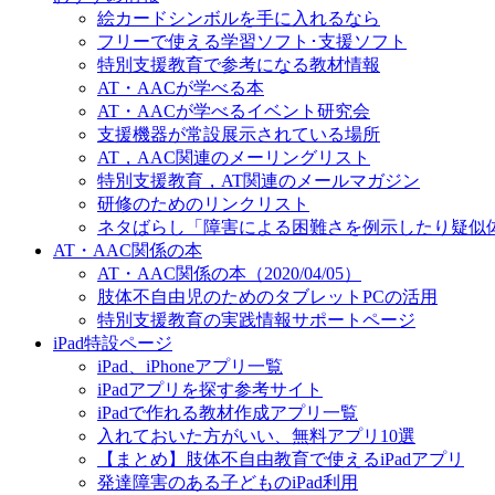
絵カードシンボルを手に入れるなら
フリーで使える学習ソフト･支援ソフト
特別支援教育で参考になる教材情報
AT・AACが学べる本
AT・AACが学べるイベント研究会
支援機器が常設展示されている場所
AT，AAC関連のメーリングリスト
特別支援教育，AT関連のメールマガジン
研修のためのリンクリスト
ネタばらし「障害による困難さを例示したり疑似
AT・AAC関係の本
AT・AAC関係の本（2020/04/05）
肢体不自由児のためのタブレットPCの活用
特別支援教育の実践情報サポートページ
iPad特設ページ
iPad、iPhoneアプリ一覧
iPadアプリを探す参考サイト
iPadで作れる教材作成アプリ一覧
入れておいた方がいい、無料アプリ10選
【まとめ】肢体不自由教育で使えるiPadアプリ
発達障害のある子どものiPad利用