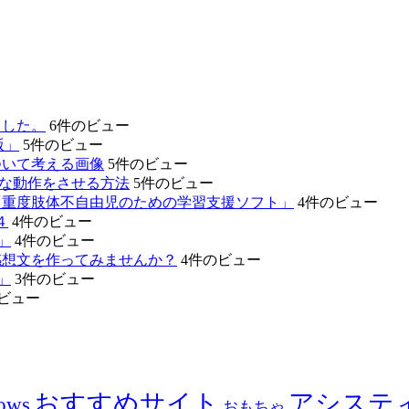
ました。
6件のビュー
版」
5件のビュー
ついて考える画像
5件のビュー
的な動作をさせる方法
5件のビュー
「重度肢体不自由児のための学習支援ソフト」
4件のビュー
４
4件のビュー
」
4件のビュー
感想文を作ってみませんか？
4件のビュー
」
3件のビュー
ビュー
おすすめサイト
アシステ
ows
おもちゃ