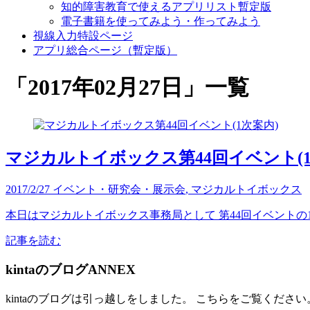
知的障害教育で使えるアプリリスト暫定版
電子書籍を使ってみよう・作ってみよう
視線入力特設ページ
アプリ総合ページ（暫定版）
「
2017年02月27日
」
一覧
マジカルトイボックス第44回イベント(1
2017/2/27
イベント・研究会・展示会
,
マジカルトイボックス
本日はマジカルトイボックス事務局として 第44回イベントの1次案内
記事を読む
kintaのブログANNEX
kintaのブログは引っ越しをしました。 こちらをご覧ください