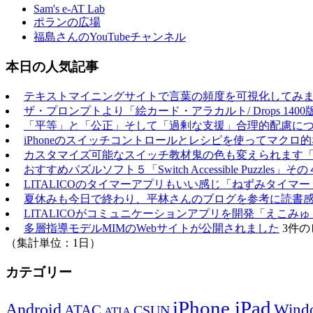
Sam's e-AT Lab
ポランの広場
福島さんのYouTubeチャンネル
本日の人気記事
テキストマイニングサイトで言葉の頻度を可視化してみ
ザ・プロンプトより「絵カード・アラカルト/ Drops 1400
「平等」と「公正」そして「過剰な支援」合理的配慮に
iPhoneのスイッチコントロールとレシピを使ってマクロ
カスタマイズ可能なスイッチ教材鬼の色も変えられます
おすすめパズルソフト５「Switch Accessible Puzzles」その
LITALICOのタイマーアプリもいい感じ「ねずみタイマー
夏休みも今日で終わり、平林さんのブログを参考に読書
LITALICOがコミュニケーションアプリを開発「えこみゅ
多層指導モデルMIMのWebサイトが公開されました
3件の
（集計単位：1日）
カテゴリー
iPhone,iPad
Android
Wind
ATAC
CSUN
ATIA