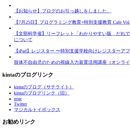
【お知らせ】ブログのお引っ越しをしました。
【7月25日】プログラミング教育×特別支援教育 Cafe Vol.3 
【文部科学省】リーフレット「わかりやすい版 だれで
について
【iPad】レジスター 〜特別支援学校向けレジスターア
肢体不自由児のための視線入力装置活用講座（オンライ
kintaのブログリンク
kintaのブログ（サテライト）
kintaのブログリンク（旧）
note
Twitter
マジカルトイボックス
お勧めリンク