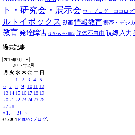
ト・研究会・展示会
ウェブログ・ココログ
ルトイボックス
情報教育
携帯・デジ
動画
教育
発達障害
視線入力
肢体不自由
経済・政治・国際
過去記事
過
2017年2月
去
記
月
火
水
木
金
土
日
事
1
2
3
4
5
6
7
8
9
10
11
12
13
14
15
16
17
18
19
20
21
22
23
24
25
26
27
28
« 1月
3月 »
© 2004
kintaのブログ
.