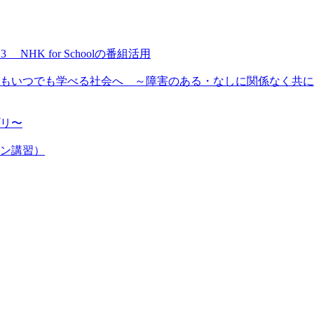
NHK for Schoolの番組活用
もいつでも学べる社会へ ～障害のある・なしに関係なく共に
プリ〜
ン講習）