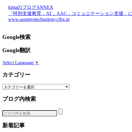
kintaのブログANNEX
「特別支援教育，AT，AAC，コミュニケーション支援」
www.assistivetechnology.cfbx.jp
Google検索
Google翻訳
Select Language
▼
カテゴリー
カ
テ
ブログ内検索
ゴ
リ
ー
新着記事