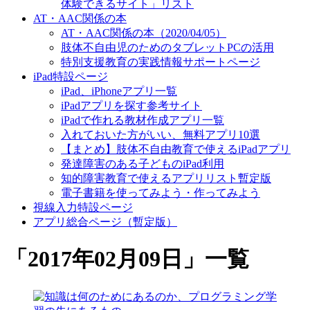
体験できるサイト」リスト
AT・AAC関係の本
AT・AAC関係の本（2020/04/05）
肢体不自由児のためのタブレットPCの活用
特別支援教育の実践情報サポートページ
iPad特設ページ
iPad、iPhoneアプリ一覧
iPadアプリを探す参考サイト
iPadで作れる教材作成アプリ一覧
入れておいた方がいい、無料アプリ10選
【まとめ】肢体不自由教育で使えるiPadアプリ
発達障害のある子どものiPad利用
知的障害教育で使えるアプリリスト暫定版
電子書籍を使ってみよう・作ってみよう
視線入力特設ページ
アプリ総合ページ（暫定版）
「
2017年02月09日
」
一覧