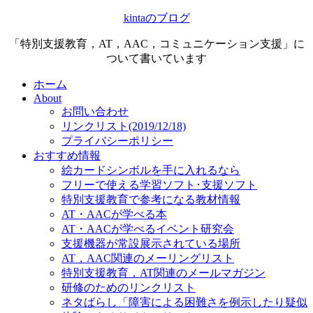
kintaのブログ
「特別支援教育，AT，AAC，コミュニケーション支援」に
ついて書いています
ホーム
About
お問い合わせ
リンクリスト(2019/12/18)
プライバシーポリシー
おすすめ情報
絵カードシンボルを手に入れるなら
フリーで使える学習ソフト･支援ソフト
特別支援教育で参考になる教材情報
AT・AACが学べる本
AT・AACが学べるイベント研究会
支援機器が常設展示されている場所
AT，AAC関連のメーリングリスト
特別支援教育，AT関連のメールマガジン
研修のためのリンクリスト
ネタばらし「障害による困難さを例示したり疑似