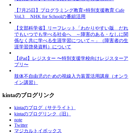
【7月25日】プログラミング教育×特別支援教育 Cafe
Vol.3 NHK for Schoolの番組活用
【文部科学省】リーフレット「わかりやすい版 だれ
でもいつでも学べる社会へ ～障害のある・なしに関
係なく共に学べる生涯学習について～」（障害者の生
涯学習啓発資料）について
【iPad】レジスター 〜特別支援学校向けレジスターア
プリ〜
肢体不自由児のための視線入力装置活用講座（オンラ
イン講習）
kintaのブログリンク
kintaのブログ（サテライト）
kintaのブログリンク（旧）
note
Twitter
マジカルトイボックス