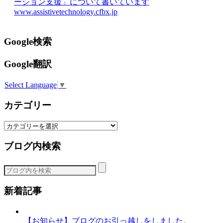
ーション支援」について書いています
www.assistivetechnology.cfbx.jp
Google検索
Google翻訳
Select Language
▼
カテゴリー
カ
テ
ブログ内検索
ゴ
リ
ー
新着記事
【お知らせ】ブログのお引っ越しをしました。