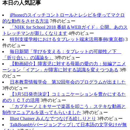
本日の人気記事
iPhoneのスイッチコントロールとレシピを使ってマクロ
的な動作をさせる方法
7件のビュー
「NHK for School 2018 番組＆WEBガイド」公開、あのス
トレッチマンが新しくなります
4件のビュー
特別支援学校におけるタブレット端末活用事例(東京都)
3
件のビュー
毎日新聞「学びを支える：タブレットの可能性／下
「折り合い」の議論を」
3件のビュー
【動画紹介】障害児に対する母親の愛の力：短編アニメ
ーション「イアン」が障害に対する認識を変えつつある
3件
のビュー
日本教育情報学会 第32回年会のプログラムが出ました
3件のビュー
【3月5日発売決定】コミュニケーションを豊かにするた
めのＩＣＴの活用
3件のビュー
「カプチーノミキサーで楽器を叩こう」ステキな動画と
制作マニュアルを送ってもらいました
3件のビュー
Illust Chainer みんなでつなげる絵しりとり
3件のビュー
TalkBoardがバージョンアップして日本語の文字化けが無