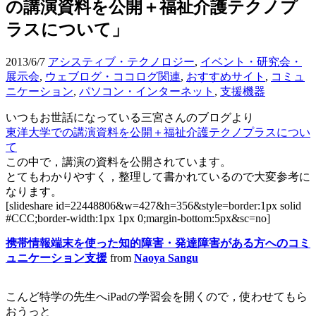
の講演資料を公開＋福祉介護テクノプ
ラスについて」
2013/6/7
アシスティブ・テクノロジー
,
イベント・研究会・
展示会
,
ウェブログ・ココログ関連
,
おすすめサイト
,
コミュ
ニケーション
,
パソコン・インターネット
,
支援機器
いつもお世話になっている三宮さんのブログより
東洋大学での講演資料を公開＋福祉介護テクノプラスについ
て
この中で，講演の資料を公開されています。
とてもわかりやすく，整理して書かれているので大変参考に
なります。
[slideshare id=22448806&w=427&h=356&style=border:1px solid
#CCC;border-width:1px 1px 0;margin-bottom:5px&sc=no]
携帯情報端末を使った知的障害・発達障害がある方へのコミ
ュニケーション支援
from
Naoya Sangu
こんど特学の先生へiPadの学習会を開くので，使わせてもら
おうっと