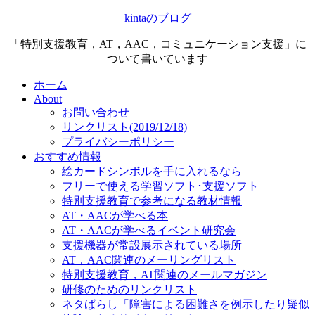
kintaのブログ
「特別支援教育，AT，AAC，コミュニケーション支援」に
ついて書いています
ホーム
About
お問い合わせ
リンクリスト(2019/12/18)
プライバシーポリシー
おすすめ情報
絵カードシンボルを手に入れるなら
フリーで使える学習ソフト･支援ソフト
特別支援教育で参考になる教材情報
AT・AACが学べる本
AT・AACが学べるイベント研究会
支援機器が常設展示されている場所
AT，AAC関連のメーリングリスト
特別支援教育，AT関連のメールマガジン
研修のためのリンクリスト
ネタばらし「障害による困難さを例示したり疑似