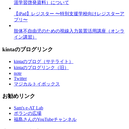
涯学習啓発資料）について
【iPad】レジスター 〜特別支援学校向けレジスターア
プリ〜
肢体不自由児のための視線入力装置活用講座（オンラ
イン講習）
kintaのブログリンク
kintaのブログ（サテライト）
kintaのブログリンク（旧）
note
Twitter
マジカルトイボックス
お勧めリンク
Sam's e-AT Lab
ポランの広場
福島さんのYouTubeチャンネル