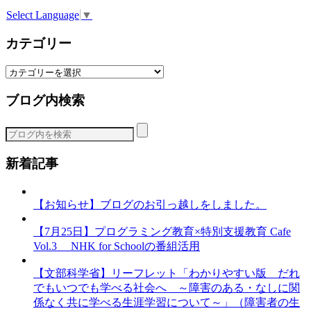
Select Language
▼
カテゴリー
カ
テ
ブログ内検索
ゴ
リ
ー
新着記事
【お知らせ】ブログのお引っ越しをしました。
【7月25日】プログラミング教育×特別支援教育 Cafe
Vol.3 NHK for Schoolの番組活用
【文部科学省】リーフレット「わかりやすい版 だれ
でもいつでも学べる社会へ ～障害のある・なしに関
係なく共に学べる生涯学習について～」（障害者の生