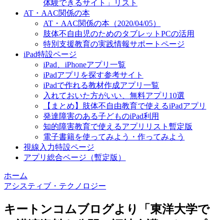
体験できるサイト」リスト
AT・AAC関係の本
AT・AAC関係の本（2020/04/05）
肢体不自由児のためのタブレットPCの活用
特別支援教育の実践情報サポートページ
iPad特設ページ
iPad、iPhoneアプリ一覧
iPadアプリを探す参考サイト
iPadで作れる教材作成アプリ一覧
入れておいた方がいい、無料アプリ10選
【まとめ】肢体不自由教育で使えるiPadアプリ
発達障害のある子どものiPad利用
知的障害教育で使えるアプリリスト暫定版
電子書籍を使ってみよう・作ってみよう
視線入力特設ページ
アプリ総合ページ（暫定版）
ホーム
アシスティブ・テクノロジー
キートンコムブログより「東洋大学で