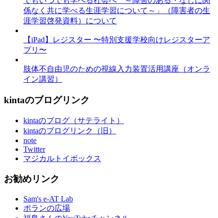
でもいつでも学べる社会へ ～障害のある・なしに関
係なく共に学べる生涯学習について～」（障害者の生
涯学習啓発資料）について
【iPad】レジスター 〜特別支援学校向けレジスターア
プリ〜
肢体不自由児のための視線入力装置活用講座（オンラ
イン講習）
kintaのブログリンク
kintaのブログ（サテライト）
kintaのブログリンク（旧）
note
Twitter
マジカルトイボックス
お勧めリンク
Sam's e-AT Lab
ポランの広場