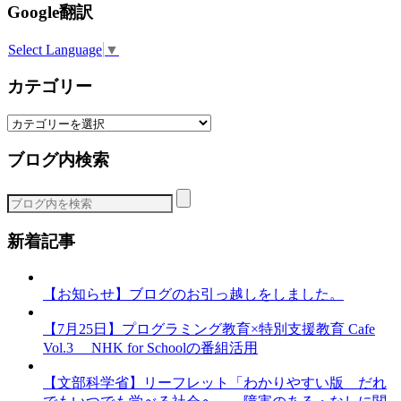
Google翻訳
Select Language
▼
カテゴリー
カ
テ
ブログ内検索
ゴ
リ
ー
新着記事
【お知らせ】ブログのお引っ越しをしました。
【7月25日】プログラミング教育×特別支援教育 Cafe
Vol.3 NHK for Schoolの番組活用
【文部科学省】リーフレット「わかりやすい版 だれ