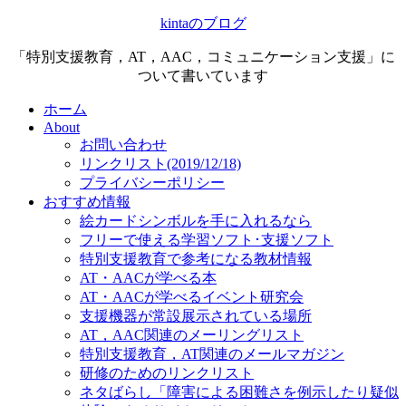
kintaのブログ
「特別支援教育，AT，AAC，コミュニケーション支援」に
ついて書いています
ホーム
About
お問い合わせ
リンクリスト(2019/12/18)
プライバシーポリシー
おすすめ情報
絵カードシンボルを手に入れるなら
フリーで使える学習ソフト･支援ソフト
特別支援教育で参考になる教材情報
AT・AACが学べる本
AT・AACが学べるイベント研究会
支援機器が常設展示されている場所
AT，AAC関連のメーリングリスト
特別支援教育，AT関連のメールマガジン
研修のためのリンクリスト
ネタばらし「障害による困難さを例示したり疑似