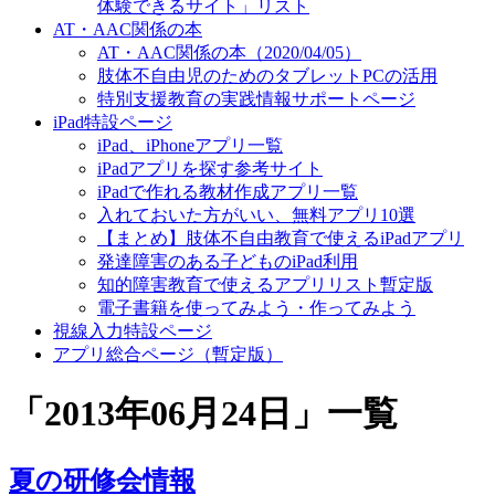
体験できるサイト」リスト
AT・AAC関係の本
AT・AAC関係の本（2020/04/05）
肢体不自由児のためのタブレットPCの活用
特別支援教育の実践情報サポートページ
iPad特設ページ
iPad、iPhoneアプリ一覧
iPadアプリを探す参考サイト
iPadで作れる教材作成アプリ一覧
入れておいた方がいい、無料アプリ10選
【まとめ】肢体不自由教育で使えるiPadアプリ
発達障害のある子どものiPad利用
知的障害教育で使えるアプリリスト暫定版
電子書籍を使ってみよう・作ってみよう
視線入力特設ページ
アプリ総合ページ（暫定版）
「
2013年06月24日
」
一覧
夏の研修会情報