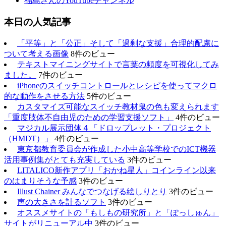
福島さんのYouTubeチャンネル
本日の人気記事
「平等」と「公正」そして「過剰な支援」合理的配慮に
ついて考える画像
8件のビュー
テキストマイニングサイトで言葉の頻度を可視化してみ
ました。
7件のビュー
iPhoneのスイッチコントロールとレシピを使ってマクロ
的な動作をさせる方法
5件のビュー
カスタマイズ可能なスイッチ教材鬼の色も変えられます
「重度肢体不自由児のための学習支援ソフト」
4件のビュー
マジカル展示団体４「ドロップレット・プロジェクト
（HMDT）」
4件のビュー
東京都教育委員会が作成した小中高等学校でのICT機器
活用事例集がとても充実している
3件のビュー
LITALICO新作アプリ「おかね星人」コインライン以来
のはまりそうな予感
3件のビュー
Illust Chainer みんなでつなげる絵しりとり
3件のビュー
声の大きさを計るソフト
3件のビュー
オススメサイトの「もしもの研究所」と「ぽっしゅん」
サイトがリニューアル中
3件のビュー