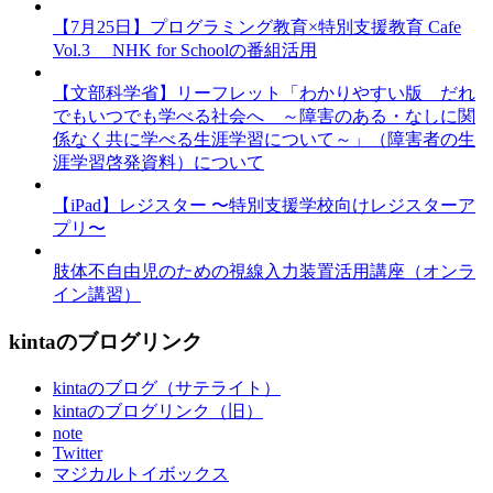
【7月25日】プログラミング教育×特別支援教育 Cafe
Vol.3 NHK for Schoolの番組活用
【文部科学省】リーフレット「わかりやすい版 だれ
でもいつでも学べる社会へ ～障害のある・なしに関
係なく共に学べる生涯学習について～」（障害者の生
涯学習啓発資料）について
【iPad】レジスター 〜特別支援学校向けレジスターア
プリ〜
肢体不自由児のための視線入力装置活用講座（オンラ
イン講習）
kintaのブログリンク
kintaのブログ（サテライト）
kintaのブログリンク（旧）
note
Twitter
マジカルトイボックス