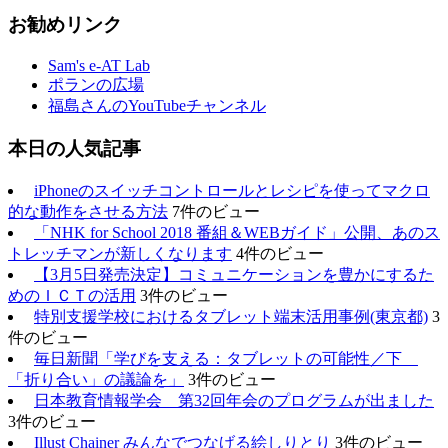
お勧めリンク
Sam's e-AT Lab
ポランの広場
福島さんのYouTubeチャンネル
本日の人気記事
iPhoneのスイッチコントロールとレシピを使ってマクロ
的な動作をさせる方法
7件のビュー
「NHK for School 2018 番組＆WEBガイド」公開、あのス
トレッチマンが新しくなります
4件のビュー
【3月5日発売決定】コミュニケーションを豊かにするた
めのＩＣＴの活用
3件のビュー
特別支援学校におけるタブレット端末活用事例(東京都)
3
件のビュー
毎日新聞「学びを支える：タブレットの可能性／下
「折り合い」の議論を」
3件のビュー
日本教育情報学会 第32回年会のプログラムが出ました
3件のビュー
Illust Chainer みんなでつなげる絵しりとり
3件のビュー