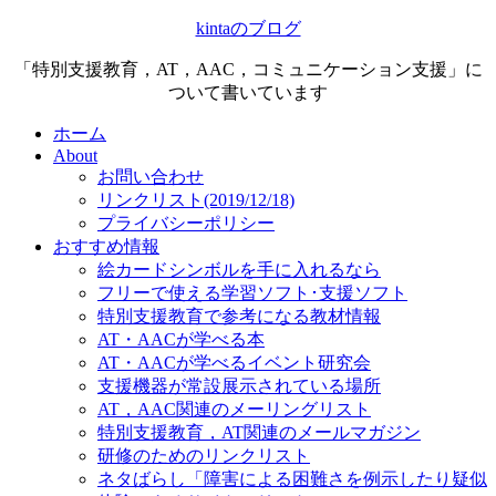
kintaのブログ
「特別支援教育，AT，AAC，コミュニケーション支援」に
ついて書いています
ホーム
About
お問い合わせ
リンクリスト(2019/12/18)
プライバシーポリシー
おすすめ情報
絵カードシンボルを手に入れるなら
フリーで使える学習ソフト･支援ソフト
特別支援教育で参考になる教材情報
AT・AACが学べる本
AT・AACが学べるイベント研究会
支援機器が常設展示されている場所
AT，AAC関連のメーリングリスト
特別支援教育，AT関連のメールマガジン
研修のためのリンクリスト
ネタばらし「障害による困難さを例示したり疑似