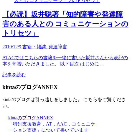
【必読】坂井聡著「知的障害や発達障
害のある人との コミュニケーションの
トリセツ」
2019/12/9
書籍・雑誌
,
発達障害
ATACではこちらの書籍を一緒に書いた坂井さんから表記の
本を寄贈いただきました。 以下目次 はじめに ...
記事を読む
kintaのブログANNEX
kintaのブログは引っ越しをしました。 こちらをご覧くださ
い。
kintaのブログANNEX
「特別支援教育，AT，AAC，コミュニケ
ーション支援」について書いています