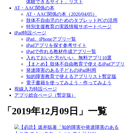
体験できるサイト」リスト
AT・AAC関係の本
AT・AAC関係の本（2020/04/05）
肢体不自由児のためのタブレットPCの活用
特別支援教育の実践情報サポートページ
iPad特設ページ
iPad、iPhoneアプリ一覧
iPadアプリを探す参考サイト
iPadで作れる教材作成アプリ一覧
入れておいた方がいい、無料アプリ10選
【まとめ】肢体不自由教育で使えるiPadアプリ
発達障害のある子どものiPad利用
知的障害教育で使えるアプリリスト暫定版
電子書籍を使ってみよう・作ってみよう
視線入力特設ページ
アプリ総合ページ（暫定版）
「
2019年12月09日
」
一覧