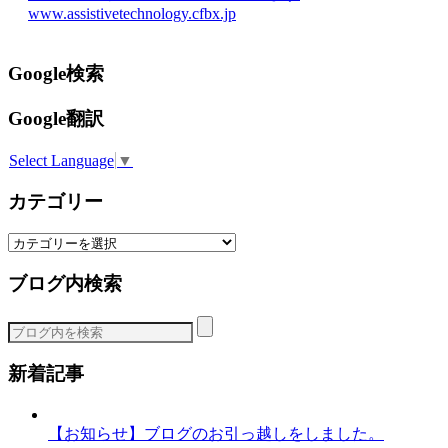
www.assistivetechnology.cfbx.jp
Google検索
Google翻訳
Select Language
▼
カテゴリー
カ
テ
ブログ内検索
ゴ
リ
ー
新着記事
【お知らせ】ブログのお引っ越しをしました。