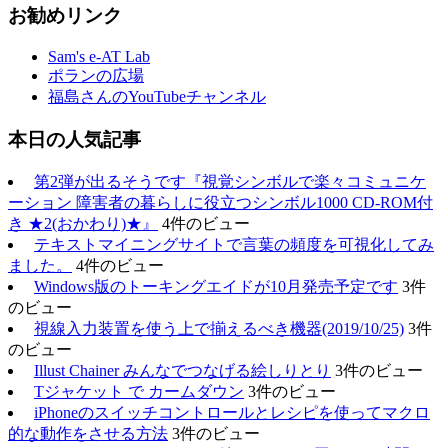
お勧めリンク
Sam's e-AT Lab
ポランの広場
福島さんのYouTubeチャンネル
本日の人気記事
第2弾が出るそうです『視覚シンボルで楽々コミュニケ
ーション 障害者の暮らしに役立つシンボル1000 CD-ROM付
き ★2(おかわり)★』
4件のビュー
テキストマイニングサイトで言葉の頻度を可視化してみ
ました。
4件のビュー
Windows版のトーキングエイドが10月発売予定です
3件
のビュー
視線入力装置を使う上で揃えるべき機器(2019/10/25)
3件
のビュー
Illust Chainer みんなでつなげる絵しりとり
3件のビュー
Tジャケット で カームダウン
3件のビュー
iPhoneのスイッチコントロールとレシピを使ってマクロ
的な動作をさせる方法
3件のビュー