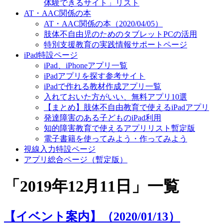
体験できるサイト」リスト
AT・AAC関係の本
AT・AAC関係の本（2020/04/05）
肢体不自由児のためのタブレットPCの活用
特別支援教育の実践情報サポートページ
iPad特設ページ
iPad、iPhoneアプリ一覧
iPadアプリを探す参考サイト
iPadで作れる教材作成アプリ一覧
入れておいた方がいい、無料アプリ10選
【まとめ】肢体不自由教育で使えるiPadアプリ
発達障害のある子どものiPad利用
知的障害教育で使えるアプリリスト暫定版
電子書籍を使ってみよう・作ってみよう
視線入力特設ページ
アプリ総合ページ（暫定版）
「
2019年12月11日
」
一覧
【イベント案内】（2020/01/13）