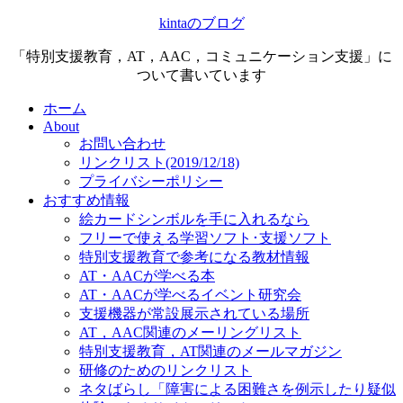
kintaのブログ
「特別支援教育，AT，AAC，コミュニケーション支援」に
ついて書いています
ホーム
About
お問い合わせ
リンクリスト(2019/12/18)
プライバシーポリシー
おすすめ情報
絵カードシンボルを手に入れるなら
フリーで使える学習ソフト･支援ソフト
特別支援教育で参考になる教材情報
AT・AACが学べる本
AT・AACが学べるイベント研究会
支援機器が常設展示されている場所
AT，AAC関連のメーリングリスト
特別支援教育，AT関連のメールマガジン
研修のためのリンクリスト
ネタばらし「障害による困難さを例示したり疑似