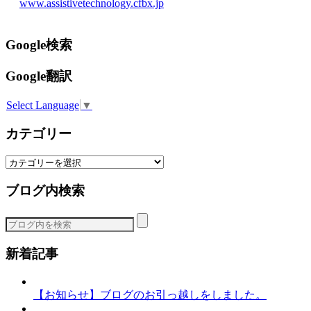
www.assistivetechnology.cfbx.jp
Google検索
Google翻訳
Select Language
▼
カテゴリー
カ
テ
ブログ内検索
ゴ
リ
ー
新着記事
【お知らせ】ブログのお引っ越しをしました。