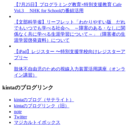
【7月25日】プログラミング教育×特別支援教育 Cafe
Vol.3 NHK for Schoolの番組活用
【文部科学省】リーフレット「わかりやすい版 だれ
でもいつでも学べる社会へ ～障害のある・なしに関
係なく共に学べる生涯学習について～」（障害者の生
涯学習啓発資料）について
【iPad】レジスター 〜特別支援学校向けレジスターア
プリ〜
肢体不自由児のための視線入力装置活用講座（オンラ
イン講習）
kintaのブログリンク
kintaのブログ（サテライト）
kintaのブログリンク（旧）
note
Twitter
マジカルトイボックス