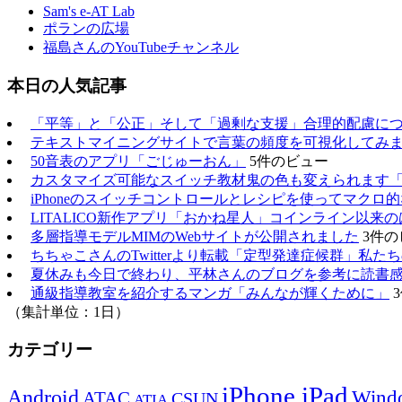
Sam's e-AT Lab
ポランの広場
福島さんのYouTubeチャンネル
本日の人気記事
「平等」と「公正」そして「過剰な支援」合理的配慮に
テキストマイニングサイトで言葉の頻度を可視化してみ
50音表のアプリ「ごじゅーおん」
5件のビュー
カスタマイズ可能なスイッチ教材鬼の色も変えられます
iPhoneのスイッチコントロールとレシピを使ってマクロ
LITALICO新作アプリ「おかね星人」コインライン以来
多層指導モデルMIMのWebサイトが公開されました
3件の
ちちゃこさんのTwitterより転載「定型発達症候群」私
夏休みも今日で終わり、平林さんのブログを参考に読書
通級指導教室を紹介するマンガ「みんなが輝くために」
（集計単位：1日）
カテゴリー
iPhone,iPad
Android
Wind
ATAC
CSUN
ATIA