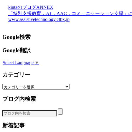
kintaのブログANNEX
「特別支援教育，AT，AAC，コミュニケーション支援」
www.assistivetechnology.cfbx.jp
Google検索
Google翻訳
Select Language
▼
カテゴリー
カ
テ
ブログ内検索
ゴ
リ
ー
新着記事