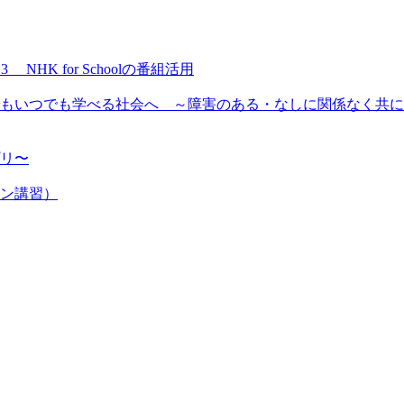
NHK for Schoolの番組活用
もいつでも学べる社会へ ～障害のある・なしに関係なく共に
プリ〜
ン講習）