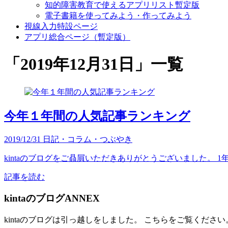
知的障害教育で使えるアプリリスト暫定版
電子書籍を使ってみよう・作ってみよう
視線入力特設ページ
アプリ総合ページ（暫定版）
「
2019年12月31日
」
一覧
今年１年間の人気記事ランキング
2019/12/31
日記・コラム・つぶやき
kintaのブログをご贔屓いただきありがとうございました。 1
記事を読む
kintaのブログANNEX
kintaのブログは引っ越しをしました。 こちらをご覧ください