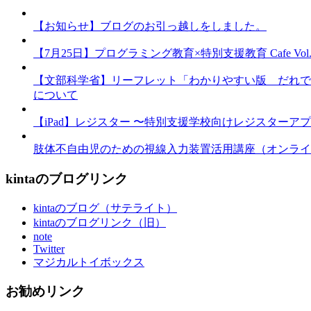
【お知らせ】ブログのお引っ越しをしました。
【7月25日】プログラミング教育×特別支援教育 Cafe Vol.3 
【文部科学省】リーフレット「わかりやすい版 だれで
について
【iPad】レジスター 〜特別支援学校向けレジスターア
肢体不自由児のための視線入力装置活用講座（オンライ
kintaのブログリンク
kintaのブログ（サテライト）
kintaのブログリンク（旧）
note
Twitter
マジカルトイボックス
お勧めリンク