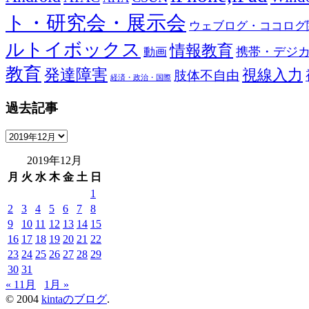
ト・研究会・展示会
ウェブログ・ココログ
ルトイボックス
情報教育
携帯・デジ
動画
教育
発達障害
視線入力
肢体不自由
経済・政治・国際
過去記事
過
去
2019年12月
記
月
火
水
木
金
土
日
事
1
2
3
4
5
6
7
8
9
10
11
12
13
14
15
16
17
18
19
20
21
22
23
24
25
26
27
28
29
30
31
« 11月
1月 »
© 2004
kintaのブログ
.