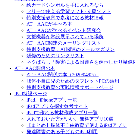
絵カードシンボルを手に入れるなら
フリーで使える学習ソフト･支援ソフト
特別支援教育で参考になる教材情報
AT・AACが学べる本
AT・AACが学べるイベント研究会
支援機器が常設展示されている場所
AT，AAC関連のメーリングリスト
特別支援教育，AT関連のメールマガジン
研修のためのリンクリスト
ネタばらし「障害による困難さを例示したり疑似
AT・AAC関係の本
AT・AAC関係の本（2020/04/05）
肢体不自由児のためのタブレットPCの活用
特別支援教育の実践情報サポートページ
iPad特設ページ
iPad、iPhoneアプリ一覧
iPadアプリを探す参考サイト
iPadで作れる教材作成アプリ一覧
入れておいた方がいい、無料アプリ10選
【まとめ】肢体不自由教育で使えるiPadアプリ
発達障害のある子どものiPad利用