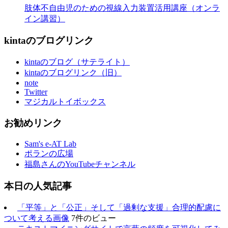
肢体不自由児のための視線入力装置活用講座（オンラ
イン講習）
kintaのブログリンク
kintaのブログ（サテライト）
kintaのブログリンク（旧）
note
Twitter
マジカルトイボックス
お勧めリンク
Sam's e-AT Lab
ポランの広場
福島さんのYouTubeチャンネル
本日の人気記事
「平等」と「公正」そして「過剰な支援」合理的配慮に
ついて考える画像
7件のビュー