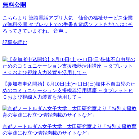
無料公開
こちらより 筆談電話アプリ人気 仙台の福祉サービス企業
が無料公開 タブレットでの手書き電話ソフトもだいぶ出そ
ろってきていますね。 音声...
記事を読む
【参加者申込開始】8月10日(土)〜11日(日)肢体不自由児のた
めのコミュニケーション支援機器活用講座 ～タブレットＰ
Ｃおよび視線入力装置を活用して～
京都ノートルダム女子大学 太田研究室より「特別支援教育
の実践に役立つ情報満載のサイトなど」