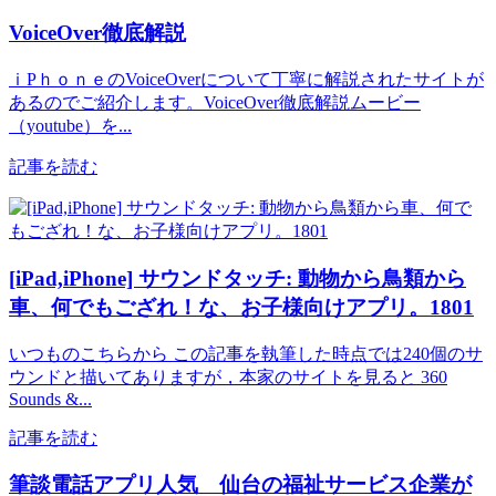
VoiceOver徹底解説
ｉPｈｏｎｅのVoiceOverについて丁寧に解説されたサイトが
あるのでご紹介します。VoiceOver徹底解説ムービー
（youtube）を...
記事を読む
[iPad,iPhone] サウンドタッチ: 動物から鳥類から
車、何でもござれ！な、お子様向けアプリ。1801
いつものこちらから この記事を執筆した時点では240個のサ
ウンドと描いてありますが，本家のサイトを見ると 360
Sounds &...
記事を読む
筆談電話アプリ人気 仙台の福祉サービス企業が