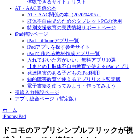
体験できるサイト」リスト
AT・AAC関係の本
AT・AAC関係の本（2020/04/05）
肢体不自由児のためのタブレットPCの活用
特別支援教育の実践情報サポートページ
iPad特設ページ
iPad、iPhoneアプリ一覧
iPadアプリを探す参考サイト
iPadで作れる教材作成アプリ一覧
入れておいた方がいい、無料アプリ10選
【まとめ】肢体不自由教育で使えるiPadアプリ
発達障害のある子どものiPad利用
知的障害教育で使えるアプリリスト暫定版
電子書籍を使ってみよう・作ってみよう
視線入力特設ページ
アプリ総合ページ（暫定版）
ホーム
iPhone,iPad
ドコモのアプリシンプルフリックが視