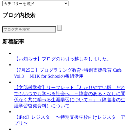
カ
テ
ブログ内検索
ゴ
リ
ー
新着記事
【お知らせ】ブログのお引っ越しをしました。
【7月25日】プログラミング教育×特別支援教育 Cafe
Vol.3 NHK for Schoolの番組活用
【文部科学省】リーフレット「わかりやすい版 だれ
でもいつでも学べる社会へ ～障害のある・なしに関
係なく共に学べる生涯学習について～」（障害者の生
涯学習啓発資料）について
【iPad】レジスター 〜特別支援学校向けレジスターア
プリ〜