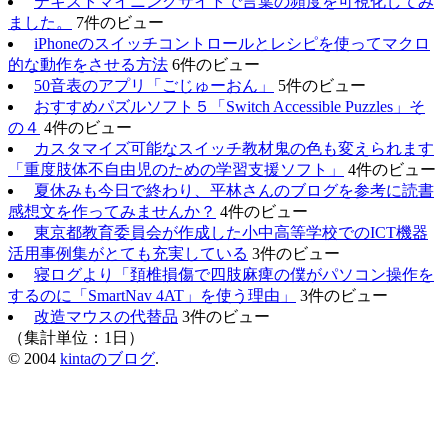
テキストマイニングサイトで言葉の頻度を可視化してみ
ました。
7件のビュー
iPhoneのスイッチコントロールとレシピを使ってマクロ
的な動作をさせる方法
6件のビュー
50音表のアプリ「ごじゅーおん」
5件のビュー
おすすめパズルソフト５「Switch Accessible Puzzles」そ
の４
4件のビュー
カスタマイズ可能なスイッチ教材鬼の色も変えられます
「重度肢体不自由児のための学習支援ソフト」
4件のビュー
夏休みも今日で終わり、平林さんのブログを参考に読書
感想文を作ってみませんか？
4件のビュー
東京都教育委員会が作成した小中高等学校でのICT機器
活用事例集がとても充実している
3件のビュー
寝ログより「頚椎損傷で四肢麻痺の僕がパソコン操作を
するのに「SmartNav 4AT」を使う理由」
3件のビュー
改造マウスの代替品
3件のビュー
（集計単位：1日）
© 2004
kintaのブログ
.