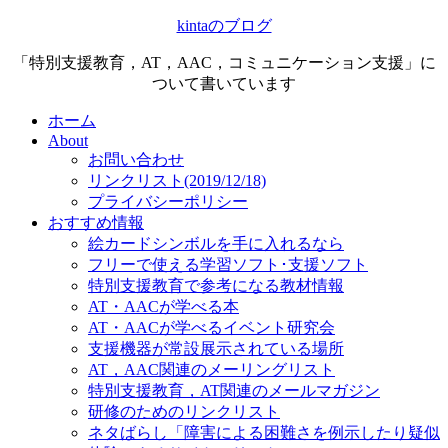
kintaのブログ
「特別支援教育，AT，AAC，コミュニケーション支援」に
ついて書いています
ホーム
About
お問い合わせ
リンクリスト(2019/12/18)
プライバシーポリシー
おすすめ情報
絵カードシンボルを手に入れるなら
フリーで使える学習ソフト･支援ソフト
特別支援教育で参考になる教材情報
AT・AACが学べる本
AT・AACが学べるイベント研究会
支援機器が常設展示されている場所
AT，AAC関連のメーリングリスト
特別支援教育，AT関連のメールマガジン
研修のためのリンクリスト
ネタばらし「障害による困難さを例示したり疑似